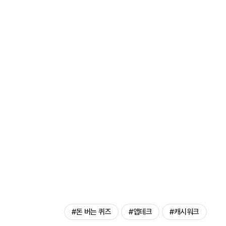
#돈 버는 퀴즈
#앱테크
#캐시워크