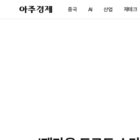
아
중국
AI
산업
재테크
주
경
제