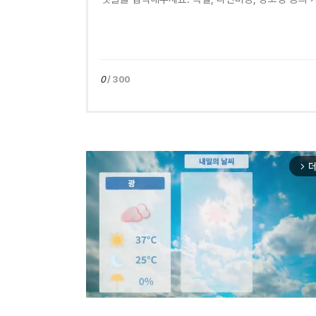
0
/ 300
더
arrow_forward_ios