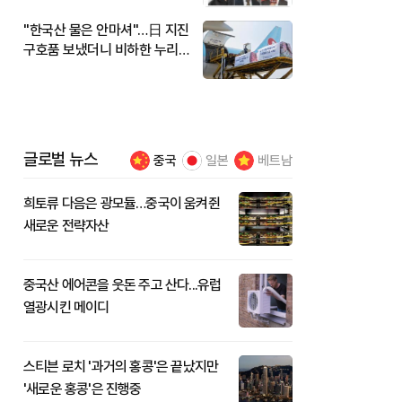
"한국산 물은 안마셔"…日 지진
구호품 보냈더니 비하한 누리
꾼
글로벌 뉴스
중국
일본
베트남
희토류 다음은 광모듈…중국이 움켜쥔
새로운 전략자산
중국산 에어콘을 웃돈 주고 산다...유럽
열광시킨 메이디
스티븐 로치 '과거의 홍콩'은 끝났지만
'새로운 홍콩'은 진행중