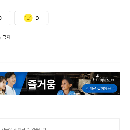
0
0
포 금지