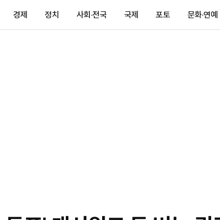
경제
정치
사회·전국
국제
포토
문화·연예