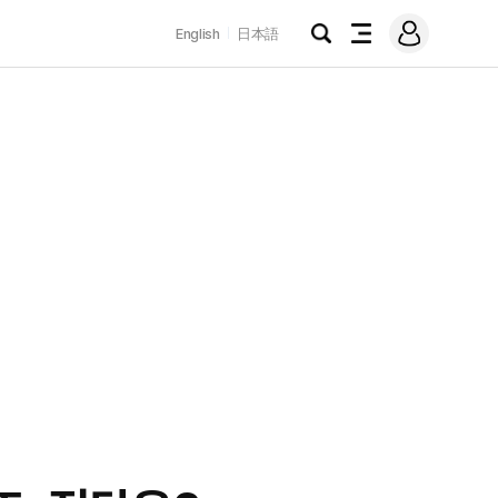
로
English
日本語
그
검
전
인
색
체
메
뉴