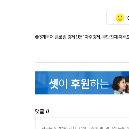
©'5개국어 글로벌 경제신문' 아주경제. 무단전재·재배
댓글
0