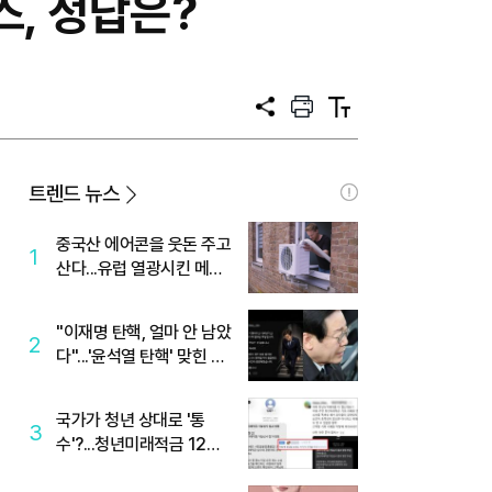
즈, 정답은?
공
프
텍
유
린
스
트
트
크
기
트렌드 뉴스
중국산 에어콘을 웃돈 주고
1
산다...유럽 열광시킨 메이
디
"이재명 탄핵, 얼마 안 남았
2
다"...'윤석열 탄핵' 맞힌 무
당, '성지글' 등장
국가가 청년 상대로 '통
3
수'?...청년미래적금 12%
준다더니 "응, 오류야"