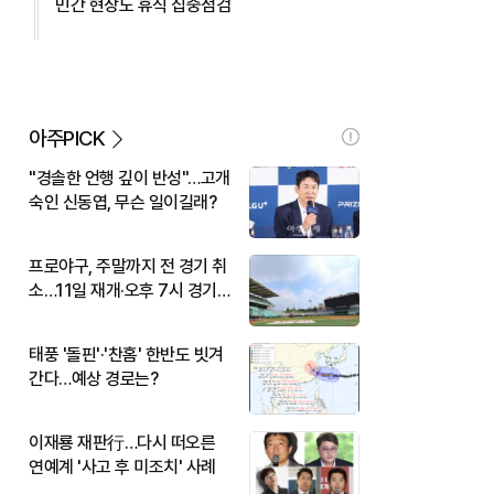
민간 현장도 휴식 집중점검
아주PICK
"경솔한 언행 깊이 반성"…고개
숙인 신동엽, 무슨 일이길래?
프로야구, 주말까지 전 경기 취
소…11일 재개·오후 7시 경기
시작
태풍 '돌핀'·'찬홈' 한반도 빗겨
간다…예상 경로는?
이재룡 재판行…다시 떠오른
연예계 '사고 후 미조치' 사례