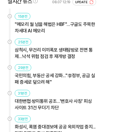
실시간 뉴스
08.07 12:19
UPDATE
15분전
"메모리 월 넘을 해법은 HBF"…구글도 주목한
차세대 AI 메모리
25분전
삼척시, 무건리 이끼폭포 생태탐방로 전면 통
제…낙석 위험 점검 후 재개방 결정
29분전
국민의힘, 부동산 공세 강화..."李정부, 공급 실
패 증세로 덮으려 해"
31분전
대한변협·방미통위 공조…'변호사 사칭' 피싱
사이트 31건 무더기 차단
33분전
화성시, 폭염 중대경보에 공공 옥외작업 중지...