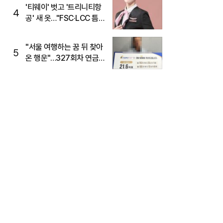
'티웨이' 벗고 '트리니티항
4
공' 새 옷…"FSC·LCC 틈
새, SSC 전략으로 공략"
"서울 여행하는 꿈 뒤 찾아
5
온 행운"…327회차 연금
복권720+ 당첨번호조회
주목