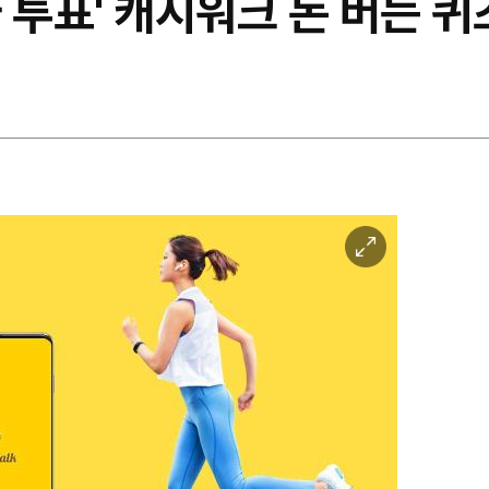
 투표' 캐시워크 돈 버는 퀴
이
미
지
확
대