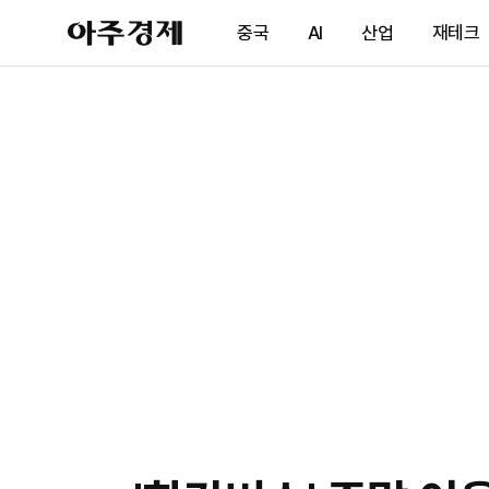
아
중국
AI
산업
재테크
주
경
제