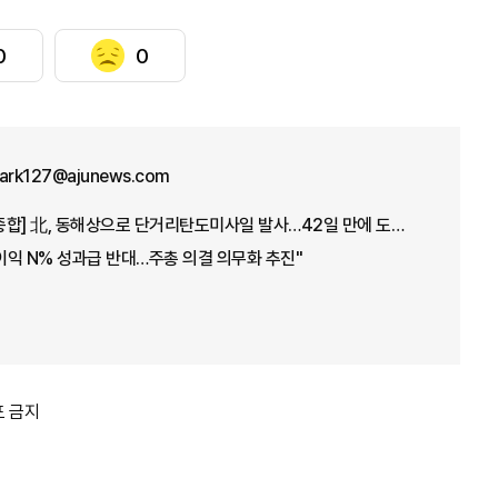
0
0
park127@ajunews.com
[아주경제 오늘의 뉴스종합] 北, 동해상으로 단거리탄도미사일 발사…42일 만에 도발 外
익 N% 성과급 반대…주총 의결 의무화 추진"
포 금지