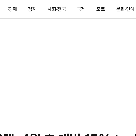
경제
정치
사회·전국
국제
포토
문화·연예