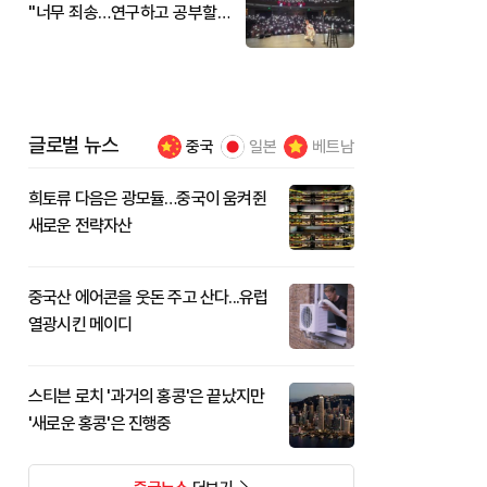
"너무 죄송…연구하고 공부할
것"
글로벌 뉴스
중국
일본
베트남
희토류 다음은 광모듈…중국이 움켜쥔
새로운 전략자산
중국산 에어콘을 웃돈 주고 산다...유럽
열광시킨 메이디
스티븐 로치 '과거의 홍콩'은 끝났지만
'새로운 홍콩'은 진행중