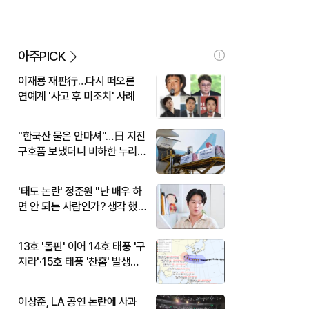
아주PICK
이재룡 재판行…다시 떠오른
연예계 '사고 후 미조치' 사례
"한국산 물은 안마셔"…日 지진
구호품 보냈더니 비하한 누리
꾼
'태도 논란' 정준원 "난 배우 하
면 안 되는 사람인가? 생각 했
다"
13호 '돌핀' 이어 14호 태풍 '구
지라'·15호 태풍 '찬홈' 발생…
현재 위치와 이동경로는?
이상준, LA 공연 논란에 사과