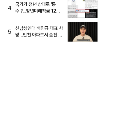
국가가 청년 상대로 '통
4
수'?...청년미래적금 12%
준다더니 "응, 오류야"
신남성연대 배인규 대표 사
5
망…인천 아파트서 숨진 채
발견