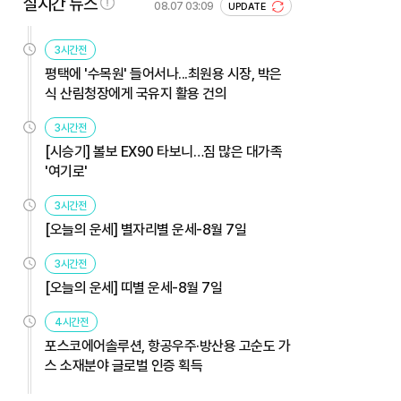
실시간 뉴스
08.07 03:09
UPDATE
3시간전
평택에 '수목원' 들어서나...최원용 시장, 박은
식 산림청장에게 국유지 활용 건의
3시간전
[시승기] 볼보 EX90 타보니…짐 많은 대가족
'여기로'
3시간전
[오늘의 운세] 별자리별 운세-8월 7일
3시간전
[오늘의 운세] 띠별 운세-8월 7일
4시간전
포스코에어솔루션, 항공우주·방산용 고순도 가
스 소재분야 글로벌 인증 획득