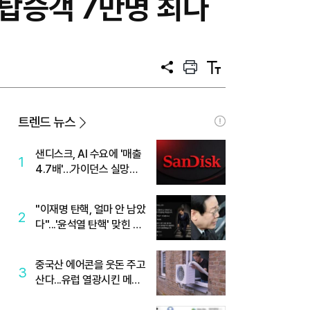
…탑승객 7만명 최다
공
프
텍
유
린
스
트
트
크
기
트렌드 뉴스
샌디스크, AI 수요에 '매출
1
4.7배'…가이던스 실망에
'주가는 하락'
"이재명 탄핵, 얼마 안 남았
2
다"...'윤석열 탄핵' 맞힌 무
당, '성지글' 등장
중국산 에어콘을 웃돈 주고
3
산다...유럽 열광시킨 메이
디