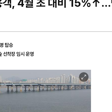
용객, 4월 초 대비 15%↑
2명 탑승
숲 선착장 임시 운영
이
미
지
확
대