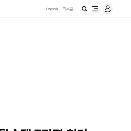
로
English
日本語
그
검
전
인
색
체
메
뉴