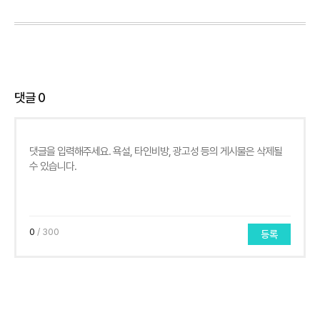
댓글
0
0
/ 300
등록