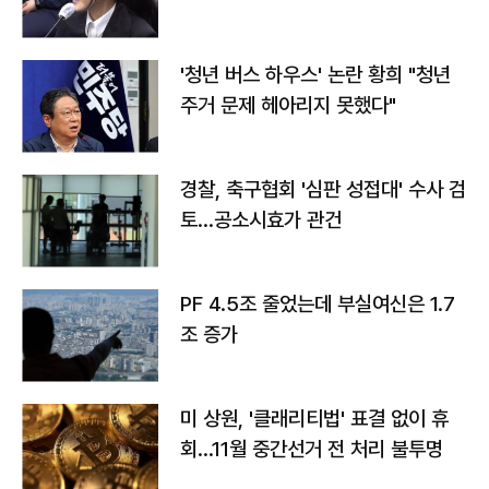
라"
'청년 버스 하우스' 논란 황희 "청년
주거 문제 헤아리지 못했다"
경찰, 축구협회 '심판 성접대' 수사 검
토…공소시효가 관건
PF 4.5조 줄었는데 부실여신은 1.7
조 증가
미 상원, '클래리티법' 표결 없이 휴
회…11월 중간선거 전 처리 불투명