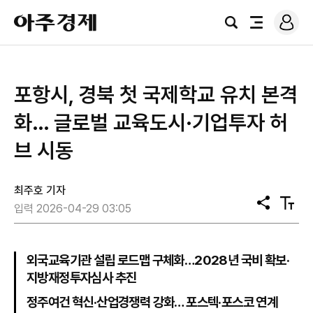
로
아
그
검
전
주
인
색
체
경
메
제
뉴
포항시, 경북 첫 국제학교 유치 본격
화… 글로벌 교육도시·기업투자 허
브 시동
최주호 기자
공
텍
입력 2026-04-29 03:05
유
스
트
크
기
외국교육기관 설립 로드맵 구체화…2028년 국비 확보·
지방재정투자심사 추진
정주여건 혁신·산업경쟁력 강화… 포스텍·포스코 연계