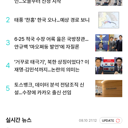
인…오늘부터 신청 시작
2
태풍 '찬홈' 한국 오나…예상 경로 보니
6·25 적국 수장 어록 읊은 국방장관…
3
안규백 '마오쩌둥 발언'에 자질론
'거꾸로 태극기', 북한 상징이었다? 이
4
재명·김민석까지…논란의 의미는
토스뱅크, 데이터 분석 전담조직 신
5
설…수장에 카카오 출신 선임
실시간 뉴스
08.10 21:12
UPDATE