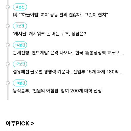
4분전
與 "'하늘이법' 여야 공동 발의 괜찮아…그것이 협치"
9분전
'캐시딜' 캐시워크 돈 버는 퀴즈, 정답은?
14분전
관세전쟁 '엔드게임' 윤곽 나오나…한국 新통상정책 교두보 활
용해야
17분전
섬유패션 글로벌 경쟁력 키운다…산업부 15개 과제 180억 지
원
18분전
농식품부, '천원의 아침밥' 참여 200개 대학 선정
아주PICK >