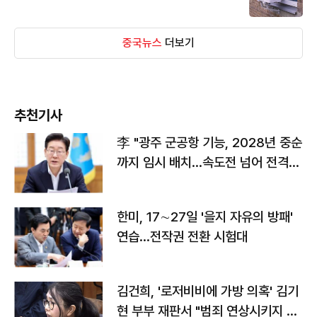
중국뉴스
더보기
추천기사
李 "광주 군공항 기능, 2028년 중순
까지 임시 배치…속도전 넘어 전격
전"
한미, 17∼27일 '을지 자유의 방패'
연습…전작권 전환 시험대
김건희, '로저비비에 가방 의혹' 김기
현 부부 재판서 "범죄 연상시키지 말