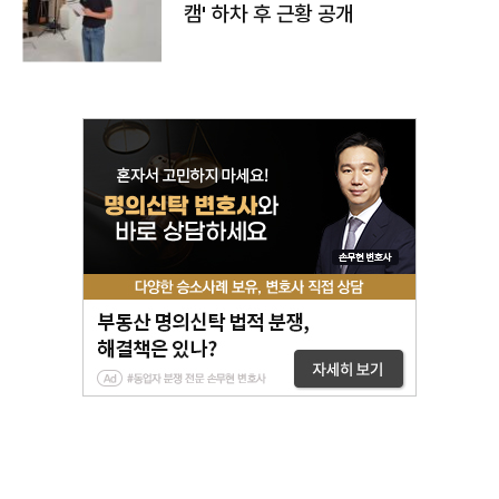
캠' 하차 후 근황 공개