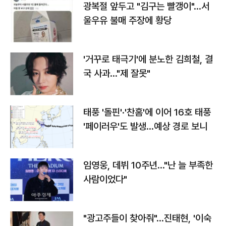
광복절 앞두고 "김구는 빨갱이"…서
울우유 불매 주장에 황당
'거꾸로 태극기'에 분노한 김희철, 결
국 사과…"제 잘못"
태풍 '돌핀'·'찬홈'에 이어 16호 태풍
'페이러우'도 발생…예상 경로 보니
임영웅, 데뷔 10주년…"난 늘 부족한
사람이었다"
"광고주들이 찾아줘"…진태현, '이숙