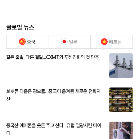
글로벌 뉴스
중국
일본
베트남
같은 출발, 다른 결말...CXMT와 푸젠진화의 첫 단추
희토류 다음은 광모듈…중국이 움켜쥔 새로운 전략자
산
중국산 에어콘을 웃돈 주고 산다...유럽 열광시킨 메이
디