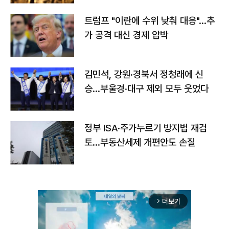
트럼프 "이란에 수위 낮춰 대응"…추
가 공격 대신 경제 압박
김민석, 강원·경북서 정청래에 신
승…부울경·대구 제외 모두 웃었다
정부 ISA·주가누르기 방지법 재검
토…부동산세제 개편안도 손질
더보기
arrow_forward_ios