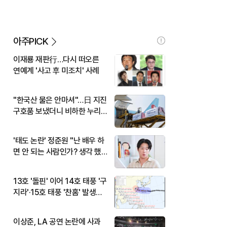
아주PICK
이재룡 재판行…다시 떠오른
연예계 '사고 후 미조치' 사례
"한국산 물은 안마셔"…日 지진
구호품 보냈더니 비하한 누리
꾼
'태도 논란' 정준원 "난 배우 하
면 안 되는 사람인가? 생각 했
다"
13호 '돌핀' 이어 14호 태풍 '구
지라'·15호 태풍 '찬홈' 발생…
현재 위치와 이동경로는?
이상준, LA 공연 논란에 사과