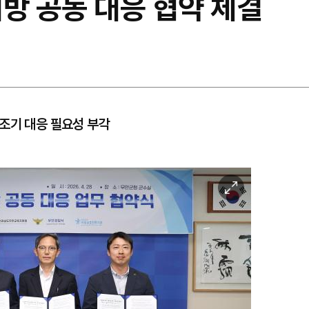
방 공동 대응 협약 체결
조기 대응 필요성 부각
이
미
지
확
대