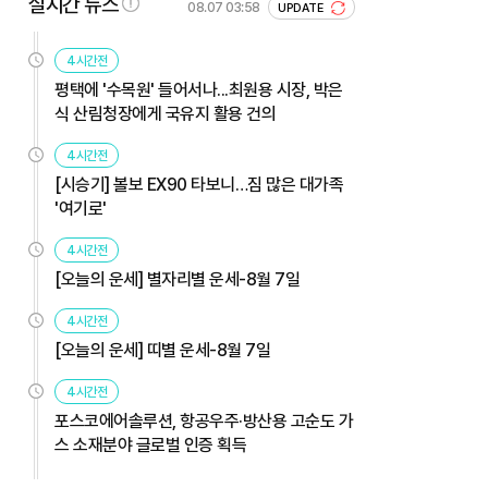
실시간 뉴스
08.07 03:58
UPDATE
4시간전
평택에 '수목원' 들어서나...최원용 시장, 박은
식 산림청장에게 국유지 활용 건의
4시간전
[시승기] 볼보 EX90 타보니…짐 많은 대가족
'여기로'
4시간전
[오늘의 운세] 별자리별 운세-8월 7일
4시간전
[오늘의 운세] 띠별 운세-8월 7일
4시간전
포스코에어솔루션, 항공우주·방산용 고순도 가
스 소재분야 글로벌 인증 획득