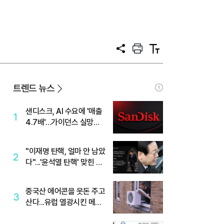
공
프
텍
유
린
스
트
트
크
기
트렌드 뉴스
샌디스크, AI 수요에 '매출
1
4.7배'…가이던스 실망에
'주가는 하락'
"이재명 탄핵, 얼마 안 남았
2
다"...'윤석열 탄핵' 맞힌 무
당, '성지글' 등장
중국산 에어콘을 웃돈 주고
3
산다...유럽 열광시킨 메이
디