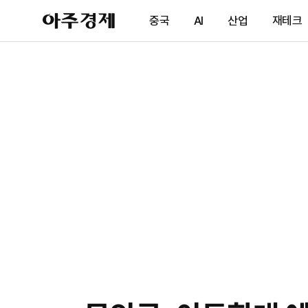
아
중국
AI
산업
재테크
주
경
제