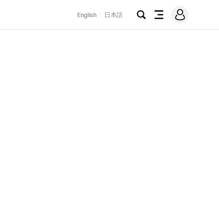
로
English
日本語
그
검
전
인
색
체
메
뉴