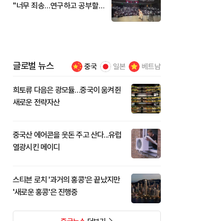
"너무 죄송…연구하고 공부할
것"
글로벌 뉴스
중국
일본
베트남
희토류 다음은 광모듈…중국이 움켜쥔
새로운 전략자산
중국산 에어콘을 웃돈 주고 산다...유럽
열광시킨 메이디
스티븐 로치 '과거의 홍콩'은 끝났지만
'새로운 홍콩'은 진행중