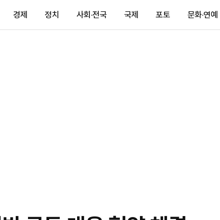
경제
정치
사회·전국
국제
포토
문화·연예