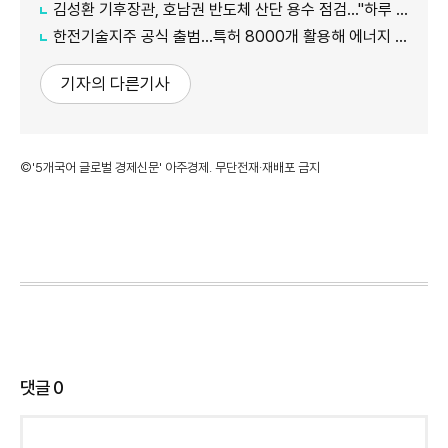
김성환 기후장관, 호남권 반도체 산단 용수 점검…"하루 30만t 재이용수 공급"
한전기술지주 공식 출범…특허 8000개 활용해 에너지 유니콘 키운다
기자의 다른기사
©'5개국어 글로벌 경제신문' 아주경제. 무단전재·재배포 금지
댓글
0