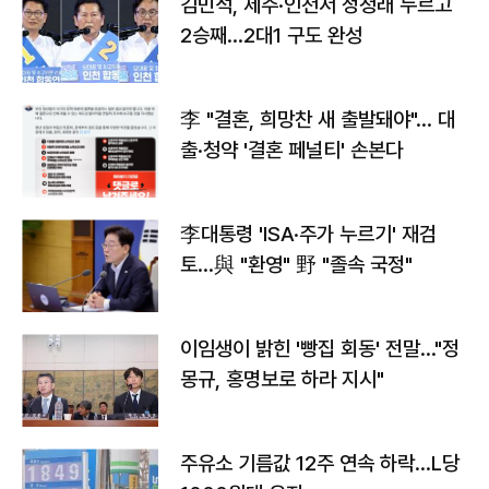
김민석, 제주·인천서 정청래 누르고
2승째…2대1 구도 완성
李 "결혼, 희망찬 새 출발돼야"… 대
출·청약 '결혼 페널티' 손본다
李대통령 'ISA·주가 누르기' 재검
토…與 "환영" 野 "졸속 국정"
이임생이 밝힌 '빵집 회동' 전말…"정
몽규, 홍명보로 하라 지시"
주유소 기름값 12주 연속 하락…L당