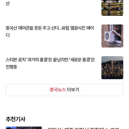
산
중국산 에어콘을 웃돈 주고 산다...유럽 열광시킨 메이
디
스티븐 로치 '과거의 홍콩'은 끝났지만 '새로운 홍콩'은
진행중
중국뉴스
더보기
추천기사