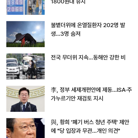
1800원대 유지
불볕더위에 온열질환자 202명 발
생…3명 숨져
전국 무더위 지속…동해안 강한 비
李, 정부 세제개편안에 제동…ISA·주
가누르기안 재검토 지시
與, 황희 '폐기 버스 청년 주택' 제안
에 "당 입장과 무관…개인 의견"