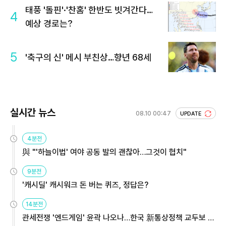
태풍 '돌핀'·'찬홈' 한반도 빗겨간다…
4
예상 경로는?
5
'축구의 신' 메시 부친상…향년 68세
실시간 뉴스
08.10 00:47
UPDATE
4분전
與 "'하늘이법' 여야 공동 발의 괜찮아…그것이 협치"
9분전
'캐시딜' 캐시워크 돈 버는 퀴즈, 정답은?
14분전
관세전쟁 '엔드게임' 윤곽 나오나…한국 新통상정책 교두보 활