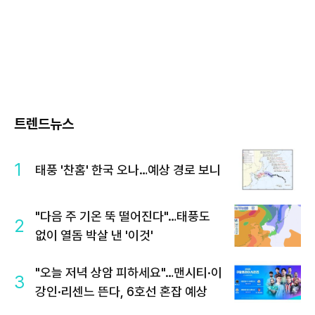
트렌드뉴스
1
태풍 '찬홈' 한국 오나…예상 경로 보니
"다음 주 기온 뚝 떨어진다"…태풍도
2
없이 열돔 박살 낸 '이것'
"오늘 저녁 상암 피하세요"…맨시티·이
3
강인·리센느 뜬다, 6호선 혼잡 예상