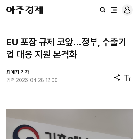
로
아
그
검
전
주
인
색
체
경
메
제
뉴
EU 포장 규제 코앞...정부, 수출기
업 대응 지원 본격화
최예지 기자
공
텍
입력 2026-04-28 12:00
유
스
트
크
기