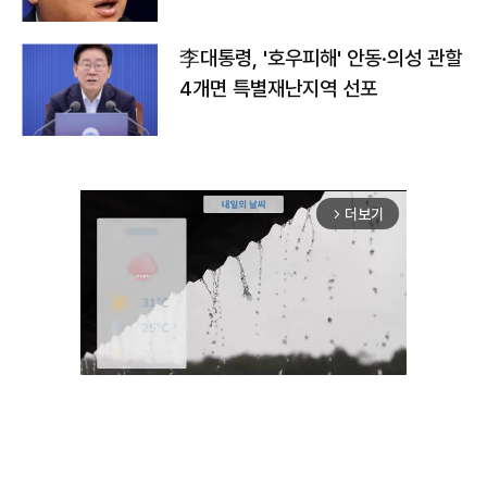
李대통령, '호우피해' 안동·의성 관할
4개면 특별재난지역 선포
더보기
arrow_forward_ios
Unmute