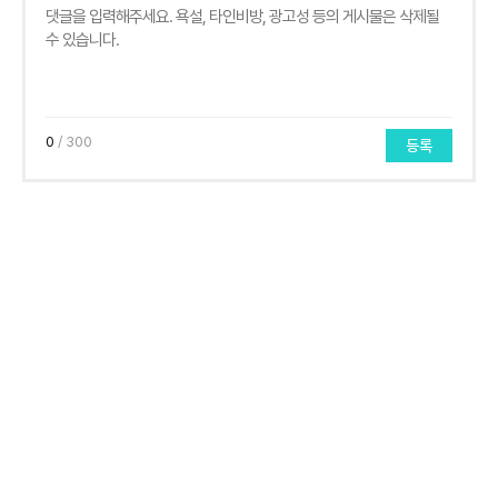
0
/ 300
등록