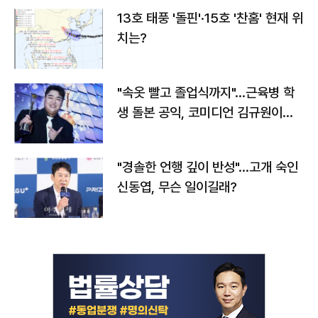
13호 태풍 '돌핀'·15호 '찬홈' 현재 위
치는?
"속옷 빨고 졸업식까지"…근육병 학
생 돌본 공익, 코미디언 김규원이었
다
"경솔한 언행 깊이 반성"…고개 숙인
신동엽, 무슨 일이길래?