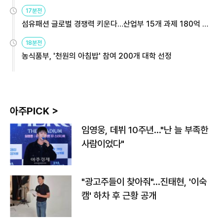
용해야
17분전
섬유패션 글로벌 경쟁력 키운다…산업부 15개 과제 180억 지
원
18분전
농식품부, '천원의 아침밥' 참여 200개 대학 선정
아주PICK >
임영웅, 데뷔 10주년…"난 늘 부족한
사람이었다"
"광고주들이 찾아줘"…진태현, '이숙
캠' 하차 후 근황 공개