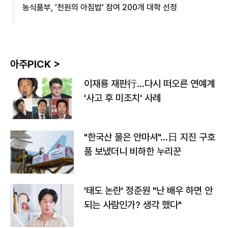
농식품부, '천원의 아침밥' 참여 200개 대학 선정
아주PICK >
이재룡 재판行…다시 떠오른 연예계
'사고 후 미조치' 사례
"한국산 물은 안마셔"…日 지진 구호
품 보냈더니 비하한 누리꾼
'태도 논란' 정준원 "난 배우 하면 안
되는 사람인가? 생각 했다"