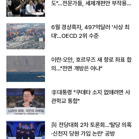
도"…전문가들, 세제개편안 부작용
우려
6월 경상흑자, 497억달러 '사상 최
대'…OECD 2위 수준
이란·오만, 호르무즈 새 항로 좌표 합
의…"전면 개방은 아냐"
李대통령 "쿠데타 소지 없애려면 사
관학교 통합"
與 전당대회 2차 토론회…'탈당 의혹
·신천지 당원 가입 논란' 공방