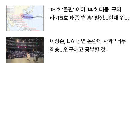
13호 '돌핀' 이어 14호 태풍 '구지
라'·15호 태풍 '찬홈' 발생…현재 위
치와 이동경로는?
이상준, LA 공연 논란에 사과 "너무
죄송…연구하고 공부할 것"