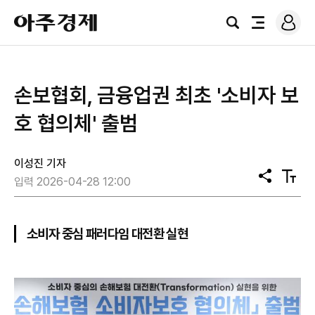
로
아
그
검
전
주
인
색
체
경
메
제
뉴
손보협회, 금융업권 최초 '소비자 보
호 협의체' 출범
이성진 기자
공
텍
입력 2026-04-28 12:00
유
스
트
크
기
소비자 중심 패러다임 대전환 실현