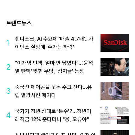
트렌드뉴스
샌디스크, AI 수요에 '매출 4.7배'…가
1
이던스 실망에 '주가는 하락'
"이재명 탄핵, 얼마 안 남았다"...'윤석
2
열 탄핵' 맞힌 무당, '성지글' 등장
중국산 에어콘을 웃돈 주고 산다...유
3
럽 열광시킨 메이디
국가가 청년 상대로 '통수'?...청년미
4
래적금 12% 준다더니 "응, 오류야"