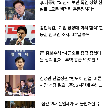
李대통령 "외신서 보던 폭염 상황 현
실로…모든 행정력 총동원하라"
종합특검, '계엄 당정대 회의 참석' 한
동훈 참고인 조사...12일 통보
靑 홍보수석 "세금으로 집값 잡겠다
는 생각 없어…주택 공급 '속도전'"
김정관 산업장관 "반도체 산업, 빠른
시장 선점 필요…주52시간제 손봐
야"
"집값보다 전월세가 더 불안해질 수