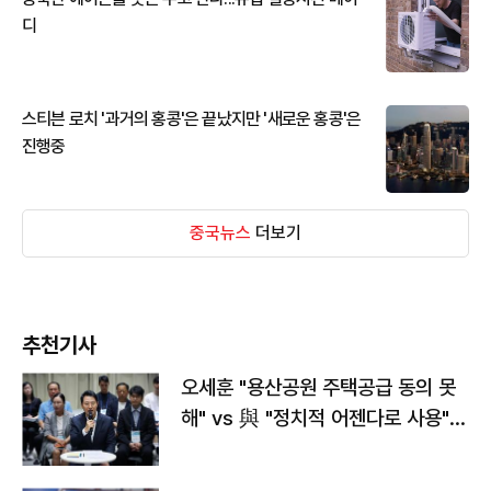
디
스티븐 로치 '과거의 홍콩'은 끝났지만 '새로운 홍콩'은
진행중
중국뉴스
더보기
추천기사
오세훈 "용산공원 주택공급 동의 못
해" vs 與 "정치적 어젠다로 사용"
맞불