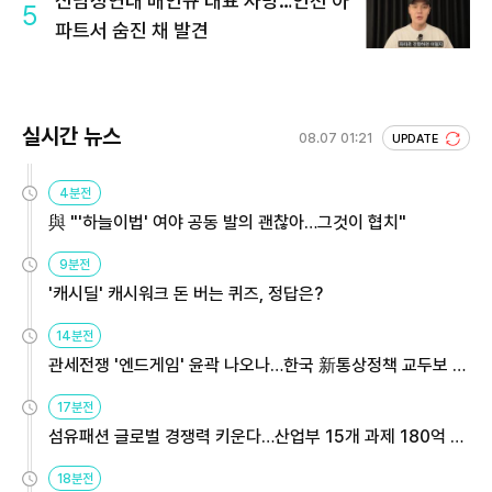
신남성연대 배인규 대표 사망…인천 아
5
파트서 숨진 채 발견
실시간 뉴스
08.07 01:21
UPDATE
4분전
與 "'하늘이법' 여야 공동 발의 괜찮아…그것이 협치"
9분전
'캐시딜' 캐시워크 돈 버는 퀴즈, 정답은?
14분전
관세전쟁 '엔드게임' 윤곽 나오나…한국 新통상정책 교두보 활
용해야
17분전
섬유패션 글로벌 경쟁력 키운다…산업부 15개 과제 180억 지
원
18분전