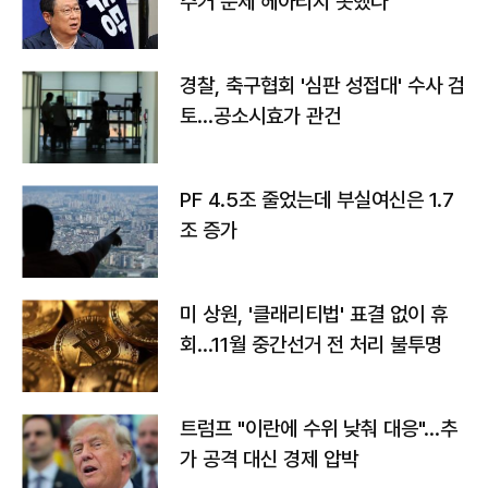
주거 문제 헤아리지 못했다"
경찰, 축구협회 '심판 성접대' 수사 검
토…공소시효가 관건
PF 4.5조 줄었는데 부실여신은 1.7
조 증가
미 상원, '클래리티법' 표결 없이 휴
회…11월 중간선거 전 처리 불투명
트럼프 "이란에 수위 낮춰 대응"…추
가 공격 대신 경제 압박