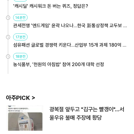
'캐시딜' 캐시워크 돈 버는 퀴즈, 정답은?
14분전
관세전쟁 '엔드게임' 윤곽 나오나…한국 新통상정책 교두보 활
용해야
17분전
섬유패션 글로벌 경쟁력 키운다…산업부 15개 과제 180억 지
원
18분전
농식품부, '천원의 아침밥' 참여 200개 대학 선정
아주PICK >
광복절 앞두고 "김구는 빨갱이"…서
울우유 불매 주장에 황당