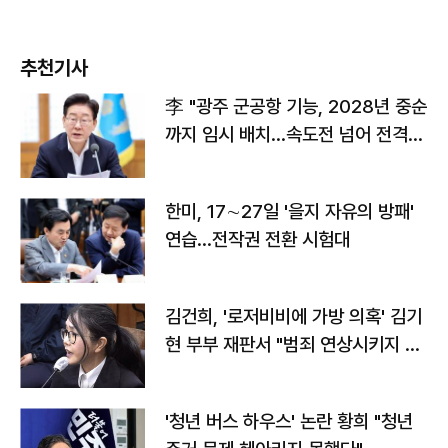
추천기사
李 "광주 군공항 기능, 2028년 중순
까지 임시 배치…속도전 넘어 전격
전"
한미, 17∼27일 '을지 자유의 방패'
연습…전작권 전환 시험대
김건희, '로저비비에 가방 의혹' 김기
현 부부 재판서 "범죄 연상시키지 말
라"
'청년 버스 하우스' 논란 황희 "청년