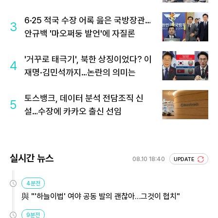
6·25 적국 수장 어록 읊은 국방장관…
3
안규백 '마오쩌둥 발언'에 자질론
'거꾸로 태극기', 북한 상징이었다? 이
4
재명·김민석까지…논란의 의미는
토스뱅크, 데이터 분석 전담조직 신
5
설…수장에 카카오 출신 선임
실시간 뉴스
08.10 18:40
UPDATE
4분전
與 "'하늘이법' 여야 공동 발의 괜찮아…그것이 협치"
9분전