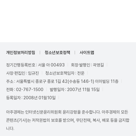
Unmute
개인정보처리방침
청소년보호정책
사이트맵
정기간행등록번호 : 서울 아 00493
회장·발행인 : 곽영길
사장·편집인 : 임규진
청소년보호책임자 : 전운
주소 : 서울특별시 종로구 종로 1길 42(수송동 146-1) 이마빌딩 11층
전화 : 02-767-1500
발행일자 : 2007년 11월 15일
등록일자 : 2008년 01월10일
아주경제는 인터넷신문윤리위원회 윤리강령을 준수합니다. 아주경제의 모든
콘텐츠(기사)는 저작권법의 보호를 받으며, 무단전재, 복사, 배포 등을 금지합
니다.