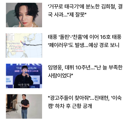
'거꾸로 태극기'에 분노한 김희철, 결
국 사과…"제 잘못"
태풍 '돌핀'·'찬홈'에 이어 16호 태풍
'페이러우'도 발생…예상 경로 보니
임영웅, 데뷔 10주년…"난 늘 부족한
사람이었다"
"광고주들이 찾아줘"…진태현, '이숙
캠' 하차 후 근황 공개