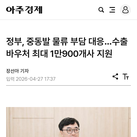
로
아
그
검
전
주
인
색
체
경
메
제
뉴
정부, 중동발 물류 부담 대응…수출
바우처 최대 1만900개사 지원
장선아 기자
공
텍
입력 2026-04-27 17:37
유
스
트
크
기