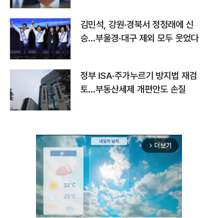
김민석, 강원·경북서 정청래에 신
승…부울경·대구 제외 모두 웃었다
정부 ISA·주가누르기 방지법 재검
토…부동산세제 개편안도 손질
더보기
arrow_forward_ios