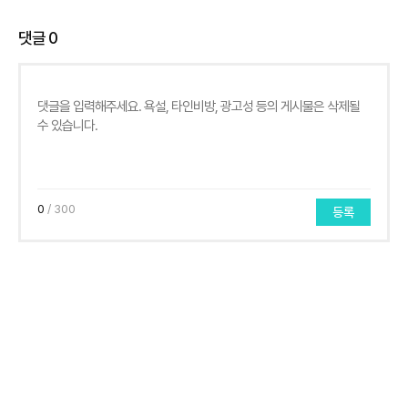
댓글
0
0
/ 300
등록