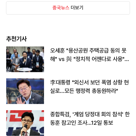
중국뉴스
더보기
추천기사
오세훈 "용산공원 주택공급 동의 못
해" vs 與 "정치적 어젠다로 사용"
맞불
李대통령 "외신서 보던 폭염 상황 현
실로…모든 행정력 총동원하라"
종합특검, '계엄 당정대 회의 참석' 한
동훈 참고인 조사...12일 통보