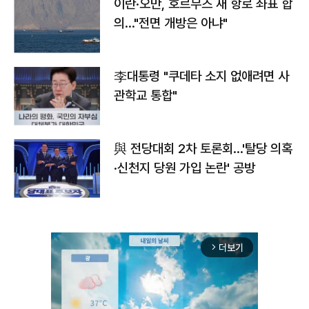
이란·오만, 호르무즈 새 항로 좌표 합
의…"전면 개방은 아냐"
李대통령 "쿠데타 소지 없애려면 사
관학교 통합"
與 전당대회 2차 토론회…'탈당 의혹
·신천지 당원 가입 논란' 공방
더보기
arrow_forward_ios