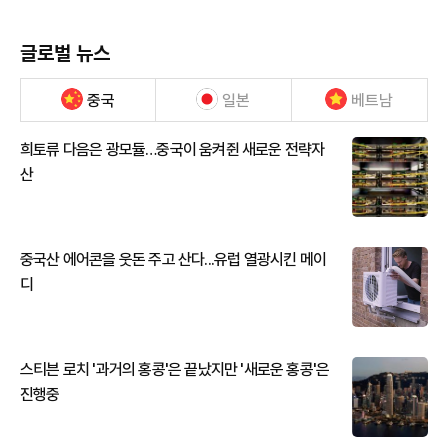
글로벌 뉴스
중국
일본
베트남
희토류 다음은 광모듈…중국이 움켜쥔 새로운 전략자
산
중국산 에어콘을 웃돈 주고 산다...유럽 열광시킨 메이
디
스티븐 로치 '과거의 홍콩'은 끝났지만 '새로운 홍콩'은
진행중