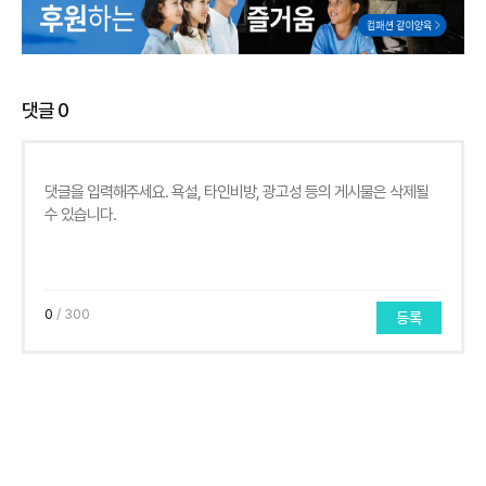
댓글
0
0
/ 300
등록