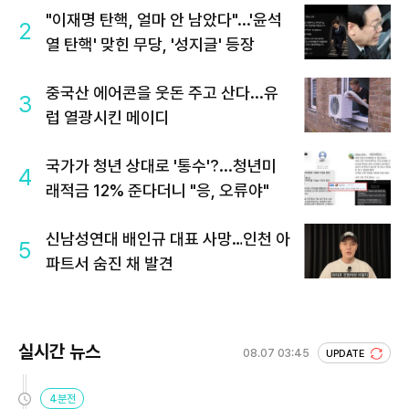
"이재명 탄핵, 얼마 안 남았다"...'윤석
2
열 탄핵' 맞힌 무당, '성지글' 등장
중국산 에어콘을 웃돈 주고 산다...유
3
럽 열광시킨 메이디
국가가 청년 상대로 '통수'?...청년미
4
래적금 12% 준다더니 "응, 오류야"
신남성연대 배인규 대표 사망…인천 아
5
파트서 숨진 채 발견
실시간 뉴스
08.07 03:45
UPDATE
4분전