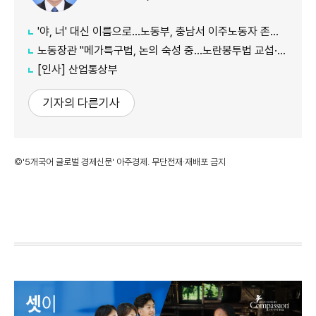
'야, 너' 대신 이름으로…노동부, 충남서 이주노동자 존중 캠페인
노동장관 "메가특구법, 논의 숙성 중…노란봉투법 교섭·쟁의 기준 구체화"
[인사] 산업통상부
기자의 다른기사
©'5개국어 글로벌 경제신문' 아주경제. 무단전재·재배포 금지