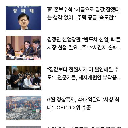
靑 홍보수석 "세금으로 집값 잡겠다
는 생각 없어…주택 공급 '속도전'"
김정관 산업장관 "반도체 산업, 빠른
시장 선점 필요…주52시간제 손봐
야"
"집값보다 전월세가 더 불안해질 수
도"…전문가들, 세제개편안 부작용
우려
6월 경상흑자, 497억달러 '사상 최
대'…OECD 2위 수준