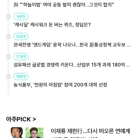
與 "'하늘이법' 여야 공동 발의 괜찮아…그것이 협치"
9분전
'캐시딜' 캐시워크 돈 버는 퀴즈, 정답은?
14분전
관세전쟁 '엔드게임' 윤곽 나오나…한국 新통상정책 교두보 활
용해야
17분전
섬유패션 글로벌 경쟁력 키운다…산업부 15개 과제 180억 지
원
18분전
농식품부, '천원의 아침밥' 참여 200개 대학 선정
아주PICK >
이재룡 재판行…다시 떠오른 연예계