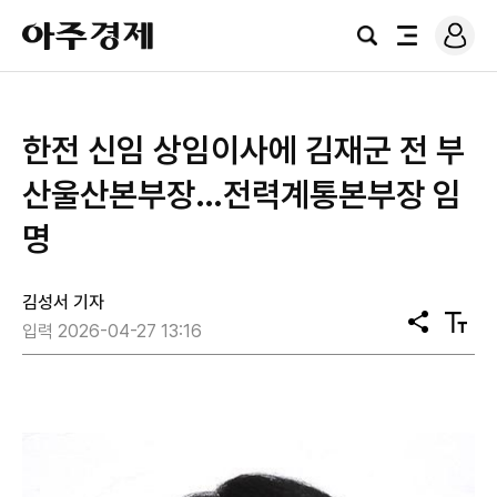
로
아
그
검
전
주
인
색
체
경
메
제
뉴
한전 신임 상임이사에 김재군 전 부
산울산본부장…전력계통본부장 임
명
김성서 기자
공
텍
입력 2026-04-27 13:16
유
스
트
크
기