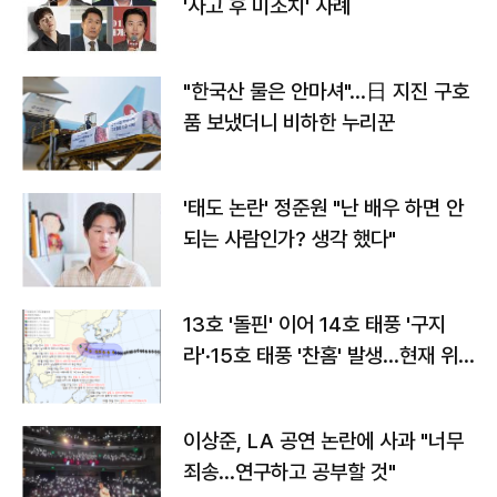
'사고 후 미조치' 사례
"한국산 물은 안마셔"…日 지진 구호
품 보냈더니 비하한 누리꾼
'태도 논란' 정준원 "난 배우 하면 안
되는 사람인가? 생각 했다"
13호 '돌핀' 이어 14호 태풍 '구지
라'·15호 태풍 '찬홈' 발생…현재 위
치와 이동경로는?
이상준, LA 공연 논란에 사과 "너무
죄송…연구하고 공부할 것"