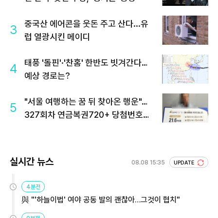
중국산 에어콘을 웃돈 주고 산다...유
3
럽 열광시킨 메이디
태풍 '돌핀'·'찬홈' 한반도 빗겨간다…
4
예상 경로는?
"서울 여행하는 꿈 뒤 찾아온 행운"…
5
327회차 연금복권720+ 당첨번호조
회 주목
실시간 뉴스
08.08 15:35
UPDATE
4분전
與 "'하늘이법' 여야 공동 발의 괜찮아…그것이 협치"