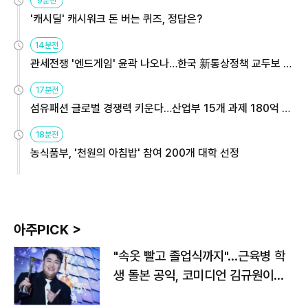
9분전
'캐시딜' 캐시워크 돈 버는 퀴즈, 정답은?
14분전
관세전쟁 '엔드게임' 윤곽 나오나…한국 新통상정책 교두보 활
용해야
17분전
섬유패션 글로벌 경쟁력 키운다…산업부 15개 과제 180억 지
원
18분전
농식품부, '천원의 아침밥' 참여 200개 대학 선정
아주PICK >
"속옷 빨고 졸업식까지"…근육병 학
생 돌본 공익, 코미디언 김규원이었
다