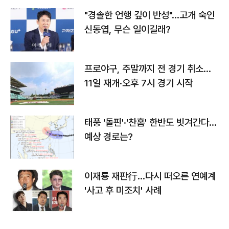
"경솔한 언행 깊이 반성"…고개 숙인
신동엽, 무슨 일이길래?
프로야구, 주말까지 전 경기 취소…
11일 재개·오후 7시 경기 시작
태풍 '돌핀'·'찬홈' 한반도 빗겨간다…
예상 경로는?
이재룡 재판行…다시 떠오른 연예계
'사고 후 미조치' 사례