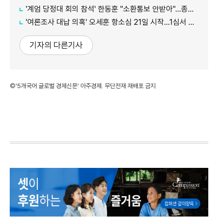
'계엄 당정대 회의 참석' 한동훈 "소환통보 안받아"…종합특검 "의원실 수령했다"
'여론조사 대납 의혹' 오세훈 항소심 21일 시작...1심서 시장직 상실형
기자의 다른기사
©'5개국어 글로벌 경제신문' 아주경제. 무단전재·재배포 금지