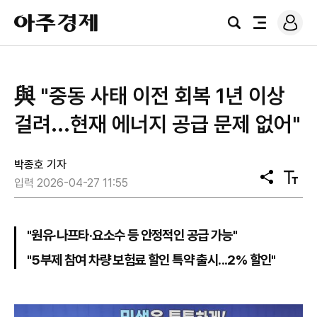
로
아
그
검
전
주
인
색
체
경
메
제
뉴
與 "중동 사태 이전 회복 1년 이상
걸려...현재 에너지 공급 문제 없어"
박종호 기자
공
텍
입력 2026-04-27 11:55
유
스
트
크
기
"원유·나프타·요소수 등 안정적인 공급 가능"
"5부제 참여 차량 보험료 할인 특약 출시...2% 할인"