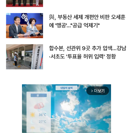
與, 부동산 세제 개편안 비판 오세훈
에 '맹공'…"공급 억제기"
합수본, 선관위 9곳 추가 압색…강남
·서초도 '투표율 허위 입력' 정황
더보기
arrow_forward_ios