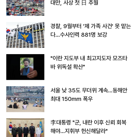
대만, 사상 첫 日 추월
경찰, 9월부터 '제 가족 사건' 못 맡는
다…수사인력 881명 보강
"이란 지도부 내 최고지도자 모즈타
바 위독설 확산"
서울 낮 35도 무더위 계속…동해안
최대 150㎜ 폭우
李대통령 "군, 내란 이후 신뢰 회복
해야…지휘부 헌신해달라"