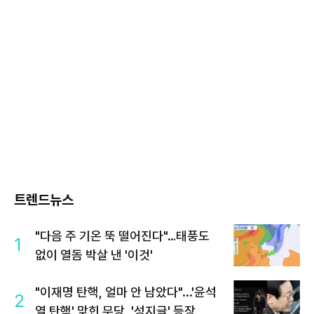
트렌드뉴스
"다음 주 기온 뚝 떨어진다"…태풍도
1
없이 열돔 박살 낸 '이것'
"이재명 탄핵, 얼마 안 남았다"...'윤석
2
열 탄핵' 맞힌 무당, '성지글' 등장