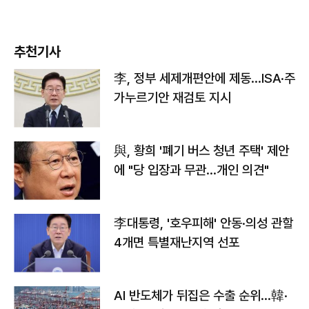
추천기사
李, 정부 세제개편안에 제동…ISA·주
가누르기안 재검토 지시
與, 황희 '폐기 버스 청년 주택' 제안
에 "당 입장과 무관…개인 의견"
李대통령, '호우피해' 안동·의성 관할
4개면 특별재난지역 선포
AI 반도체가 뒤집은 수출 순위…韓·