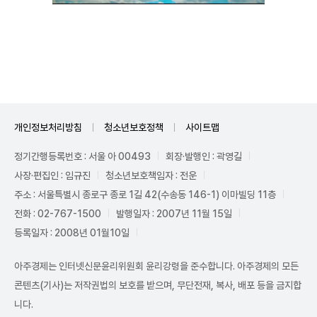
Unmute
개인정보처리방침
청소년보호정책
사이트맵
정기간행등록번호 : 서울 아 00493
회장·발행인 : 곽영길
사장·편집인 : 임규진
청소년보호책임자 : 전운
주소 : 서울특별시 종로구 종로 1길 42(수송동 146-1) 이마빌딩 11층
전화 : 02-767-1500
발행일자 : 2007년 11월 15일
등록일자 : 2008년 01월10일
아주경제는 인터넷신문윤리위원회 윤리강령을 준수합니다. 아주경제의 모든
콘텐츠(기사)는 저작권법의 보호를 받으며, 무단전재, 복사, 배포 등을 금지합
니다.