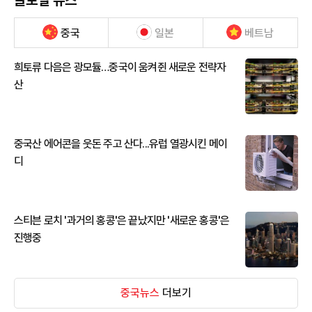
중국
일본
베트남
희토류 다음은 광모듈…중국이 움켜쥔 새로운 전략자
산
중국산 에어콘을 웃돈 주고 산다...유럽 열광시킨 메이
디
스티븐 로치 '과거의 홍콩'은 끝났지만 '새로운 홍콩'은
진행중
중국뉴스
더보기