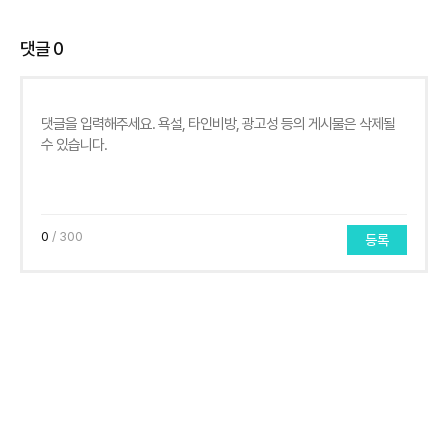
댓글
0
0
/ 300
등록