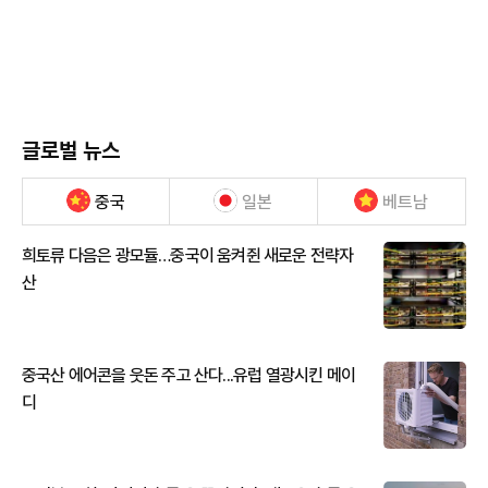
글로벌 뉴스
중국
일본
베트남
희토류 다음은 광모듈…중국이 움켜쥔 새로운 전략자
산
중국산 에어콘을 웃돈 주고 산다...유럽 열광시킨 메이
디