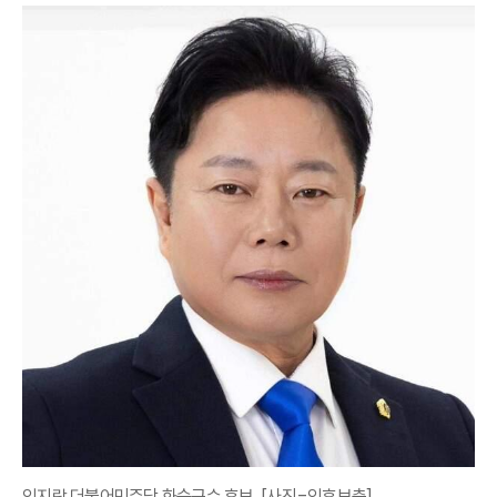
임지락 더불어민주당 화순군수 후보. [사진=임후보측]