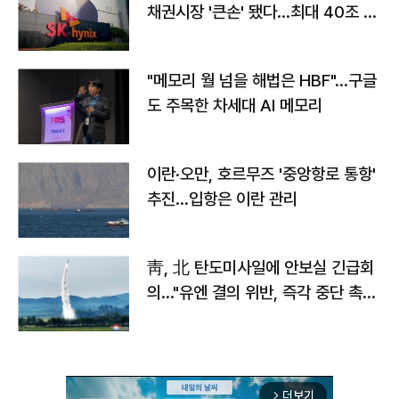
채권시장 '큰손' 됐다…최대 40조 투
자
"메모리 월 넘을 해법은 HBF"…구글
도 주목한 차세대 AI 메모리
이란·오만, 호르무즈 '중앙항로 통항'
추진…입항은 이란 관리
靑, 北 탄도미사일에 안보실 긴급회
의…"유엔 결의 위반, 즉각 중단 촉
구"
더보기
arrow_forward_ios