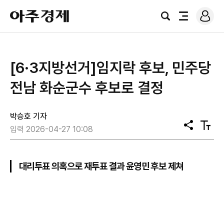
로
아
그
검
전
주
인
색
체
경
메
제
뉴
[6·3지방선거]임지락 후보, 민주당
전남 화순군수 후보로 결정
박승호 기자
공
텍
입력 2026-04-27 10:08
유
스
트
크
기
대리투표 의혹으로 재투표 결과 윤영민 후보 제쳐