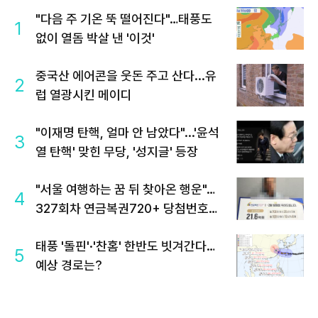
"다음 주 기온 뚝 떨어진다"…태풍도
1
없이 열돔 박살 낸 '이것'
중국산 에어콘을 웃돈 주고 산다...유
2
럽 열광시킨 메이디
"이재명 탄핵, 얼마 안 남았다"...'윤석
3
열 탄핵' 맞힌 무당, '성지글' 등장
"서울 여행하는 꿈 뒤 찾아온 행운"…
4
327회차 연금복권720+ 당첨번호조
회 주목
태풍 '돌핀'·'찬홈' 한반도 빗겨간다…
5
예상 경로는?