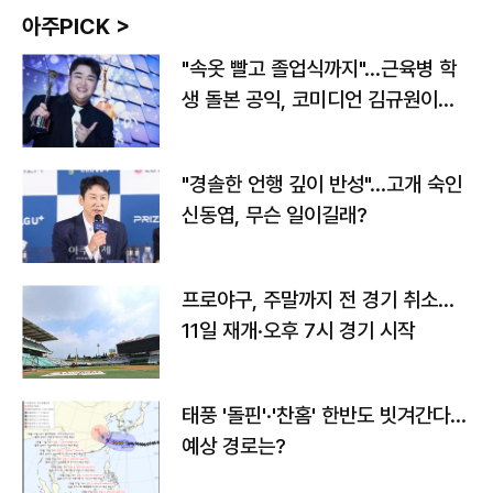
아주PICK >
"속옷 빨고 졸업식까지"…근육병 학
생 돌본 공익, 코미디언 김규원이었
다
"경솔한 언행 깊이 반성"…고개 숙인
신동엽, 무슨 일이길래?
프로야구, 주말까지 전 경기 취소…
11일 재개·오후 7시 경기 시작
태풍 '돌핀'·'찬홈' 한반도 빗겨간다…
예상 경로는?