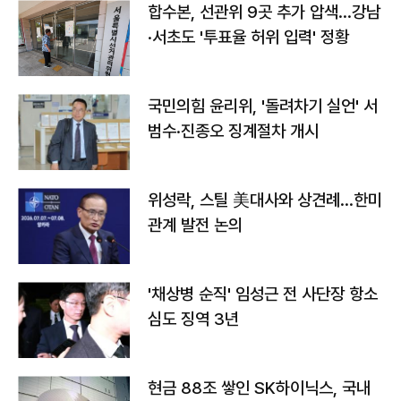
합수본, 선관위 9곳 추가 압색…강남
·서초도 '투표율 허위 입력' 정황
국민의힘 윤리위, '돌려차기 실언' 서
범수·진종오 징계절차 개시
위성락, 스틸 美대사와 상견례…한미
관계 발전 논의
'채상병 순직' 임성근 전 사단장 항소
심도 징역 3년
현금 88조 쌓인 SK하이닉스, 국내