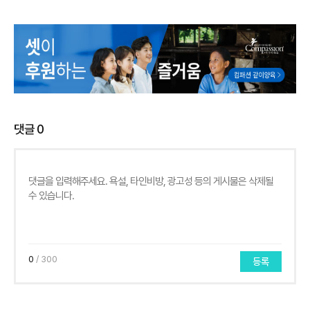
댓글
0
0
/ 300
등록