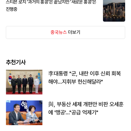
스티븐 로치 '과거의 홍콩'은 끝났지만 '새로운 홍콩'은
진행중
중국뉴스
더보기
추천기사
李대통령 "군, 내란 이후 신뢰 회복
해야…지휘부 헌신해달라"
與, 부동산 세제 개편안 비판 오세훈
에 '맹공'…"공급 억제기"