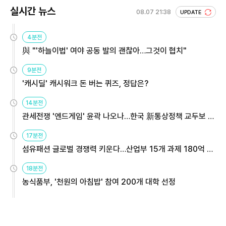
실시간 뉴스
08.07 21:38
UPDATE
4분전
與 "'하늘이법' 여야 공동 발의 괜찮아…그것이 협치"
9분전
'캐시딜' 캐시워크 돈 버는 퀴즈, 정답은?
14분전
관세전쟁 '엔드게임' 윤곽 나오나…한국 新통상정책 교두보 활
용해야
17분전
섬유패션 글로벌 경쟁력 키운다…산업부 15개 과제 180억 지
원
18분전
농식품부, '천원의 아침밥' 참여 200개 대학 선정