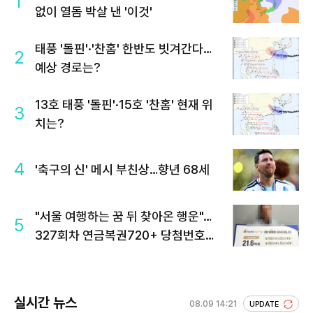
1
없이 열돔 박살 낸 '이것'
태풍 '돌핀'·'찬홈' 한반도 빗겨간다…
2
예상 경로는?
13호 태풍 '돌핀'·15호 '찬홈' 현재 위
3
치는?
4
'축구의 신' 메시 부친상…향년 68세
"서울 여행하는 꿈 뒤 찾아온 행운"…
5
327회차 연금복권720+ 당첨번호조
회 주목
실시간 뉴스
08.09 14:21
UPDATE