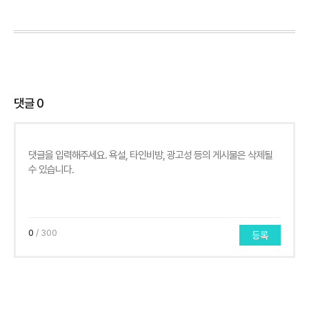
댓글
0
0
/ 300
등록