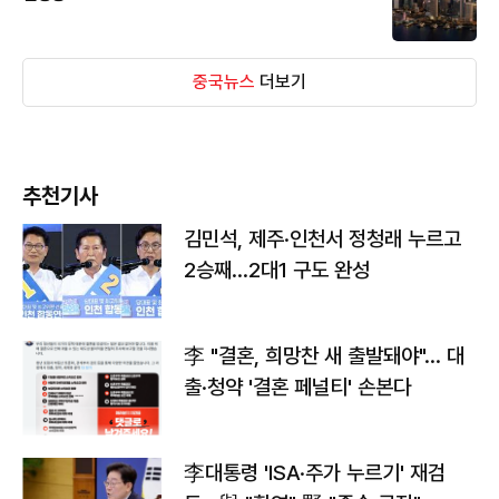
중국뉴스
더보기
추천기사
김민석, 제주·인천서 정청래 누르고
2승째…2대1 구도 완성
李 "결혼, 희망찬 새 출발돼야"… 대
출·청약 '결혼 페널티' 손본다
李대통령 'ISA·주가 누르기' 재검