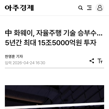
로
아
그
검
전
주
인
색
체
경
메
제
뉴
中 화웨이, 자율주행 기술 승부수…
5년간 최대 15조5000억원 투자
한영훈 기자
공
텍
입력 2026-04-24 16:30
유
스
트
크
기