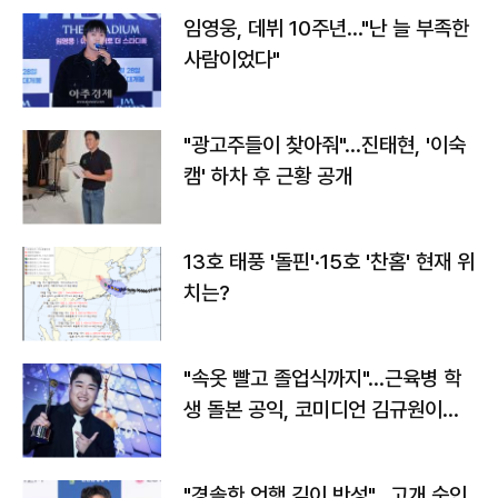
임영웅, 데뷔 10주년…"난 늘 부족한
사람이었다"
"광고주들이 찾아줘"…진태현, '이숙
캠' 하차 후 근황 공개
13호 태풍 '돌핀'·15호 '찬홈' 현재 위
치는?
"속옷 빨고 졸업식까지"…근육병 학
생 돌본 공익, 코미디언 김규원이었
다
"경솔한 언행 깊이 반성"…고개 숙인