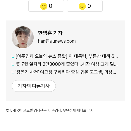
0
0
한영훈 기자
han@ajunews.com
[아주경제 오늘의 뉴스 종합] 이 대통령, 부동산 대책 6시간 점검…"기존 방식 벗어나 과감히 실행" 外
美 7월 일자리 2만3000개 줄었다…시장 예상 크게 밑돈 '고용 쇼크'
'장윤기 사건' 여고생 구하려다 중상 입은 고교생, 의상자 인정
기자의 다른기사
©'5개국어 글로벌 경제신문' 아주경제. 무단전재·재배포 금지