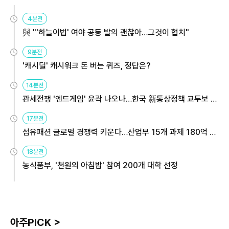
4분전
與 "'하늘이법' 여야 공동 발의 괜찮아…그것이 협치"
9분전
'캐시딜' 캐시워크 돈 버는 퀴즈, 정답은?
14분전
관세전쟁 '엔드게임' 윤곽 나오나…한국 新통상정책 교두보 활
용해야
17분전
섬유패션 글로벌 경쟁력 키운다…산업부 15개 과제 180억 지
원
18분전
농식품부, '천원의 아침밥' 참여 200개 대학 선정
아주PICK >