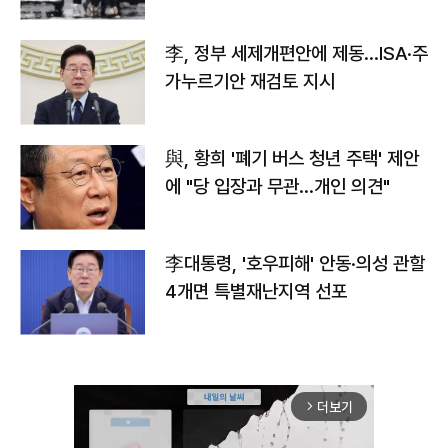
李, 정부 세제개편안에 제동…ISA·주
가누르기안 재검토 지시
與, 황희 '폐기 버스 청년 주택' 제안
에 "당 입장과 무관…개인 의견"
李대통령, '호우피해' 안동·의성 관할
4개면 특별재난지역 선포
더보기
arrow_forward_ios