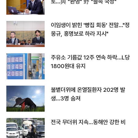
토…與 "환영" 野 "졸속 국정"
이임생이 밝힌 '빵집 회동' 전말…"정
몽규, 홍명보로 하라 지시"
주유소 기름값 12주 연속 하락…L당
1800원대 유지
불볕더위에 온열질환자 202명 발
생…3명 숨져
전국 무더위 지속…동해안 강한 비