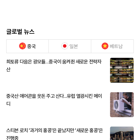
글로벌 뉴스
중국
일본
베트남
희토류 다음은 광모듈…중국이 움켜쥔 새로운 전략자
산
중국산 에어콘을 웃돈 주고 산다...유럽 열광시킨 메이
디
스티븐 로치 '과거의 홍콩'은 끝났지만 '새로운 홍콩'은
진행중