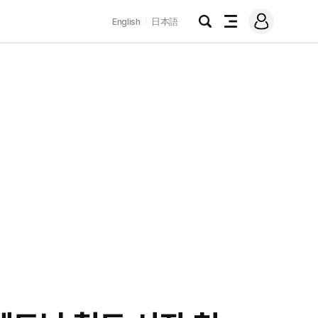
로
English
日本語
그
검
전
인
색
체
메
뉴