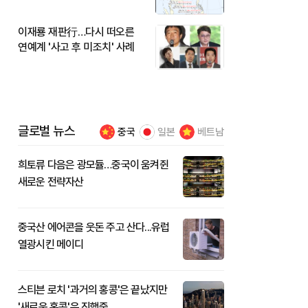
이재룡 재판行…다시 떠오른
연예계 '사고 후 미조치' 사례
글로벌 뉴스
중국
일본
베트남
희토류 다음은 광모듈…중국이 움켜쥔
새로운 전략자산
중국산 에어콘을 웃돈 주고 산다...유럽
열광시킨 메이디
스티븐 로치 '과거의 홍콩'은 끝났지만
'새로운 홍콩'은 진행중