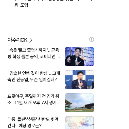
워' 도입
아주PICK
"속옷 빨고 졸업식까지"…근육
병 학생 돌본 공익, 코미디언 김
규원이었다
"경솔한 언행 깊이 반성"…고개
숙인 신동엽, 무슨 일이길래?
프로야구, 주말까지 전 경기 취
소…11일 재개·오후 7시 경기
시작
태풍 '돌핀'·'찬홈' 한반도 빗겨
간다…예상 경로는?