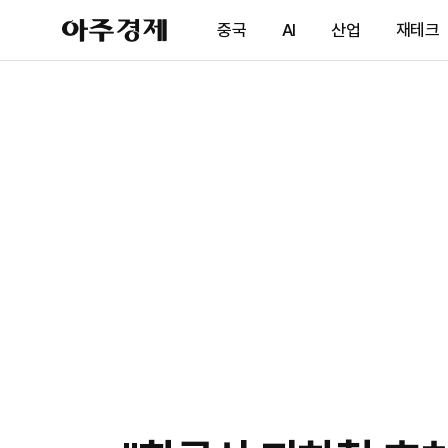
아
중국
AI
산업
재테크
주
경
제