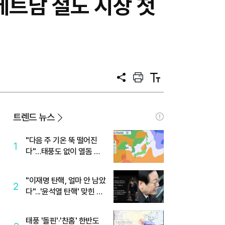
베트남 철도 시장 첫
공
프
텍
유
린
스
트
트
크
기
트렌드 뉴스
"다음 주 기온 뚝 떨어진
1
다"…태풍도 없이 열돔 박
살 낸 '이것'
"이재명 탄핵, 얼마 안 남았
2
다"...'윤석열 탄핵' 맞힌 무
당, '성지글' 등장
태풍 '돌핀'·'찬홈' 한반도