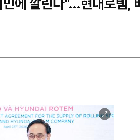
치민에 깔린다"…현대로템, 
이
미
지