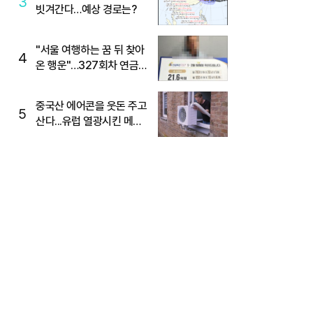
3
빗겨간다…예상 경로는?
"서울 여행하는 꿈 뒤 찾아
4
온 행운"…327회차 연금
복권720+ 당첨번호조회
주목
중국산 에어콘을 웃돈 주고
5
산다...유럽 열광시킨 메이
디