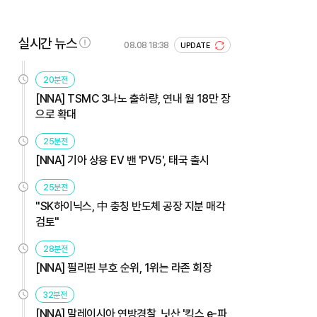
실시간 뉴스
08.08 18:38
UPDATE
20분전
[NNA] TSMC 3나노 출하량, 연내 월 18만 장
으로 확대
25분전
[NNA] 기아 상용 EV 밴 'PV5', 태국 출시
25분전
"SK하이닉스, 中 충칭 반도체 공장 지분 매각
검토"
28분전
[NNA] 필리핀 부호 순위, 1위는 라존 회장
32분전
[NNA] 말레이시아 연방경찰, 닛산 '킥스 e-파