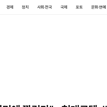
경제
정치
사회·전국
국제
포토
문화·연예