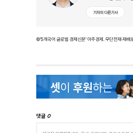
기자의 다른기사
©'5개국어 글로벌 경제신문' 아주경제. 무단전재·재배
댓글
0