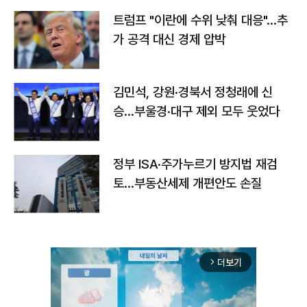
트럼프 "이란에 수위 낮춰 대응"…추
가 공격 대신 경제 압박
김민석, 강원·경북서 정청래에 신
승…부울경·대구 제외 모두 웃었다
정부 ISA·주가누르기 방지법 재검
토…부동산세제 개편안도 손질
더보기
arrow_forward_ios