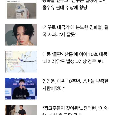
광복절 앞두고 "김구는 빨갱이"…서
울우유 불매 주장에 황당
'거꾸로 태극기'에 분노한 김희철, 결
국 사과…"제 잘못"
태풍 '돌핀'·'찬홈'에 이어 16호 태풍
'페이러우'도 발생…예상 경로 보니
임영웅, 데뷔 10주년…"난 늘 부족한
사람이었다"
"광고주들이 찾아줘"…진태현, '이숙