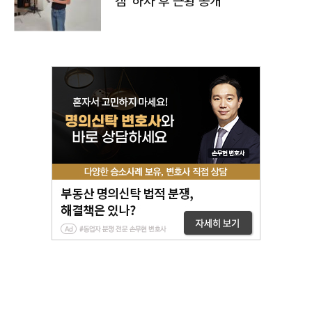
캠' 하차 후 근황 공개