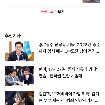
중국뉴스
더보기
추천기사
李 "광주 군공항 기능, 2028년 중순
까지 임시 배치…속도전 넘어 전격
전"
한미, 17∼27일 '을지 자유의 방패'
연습…전작권 전환 시험대
김건희, '로저비비에 가방 의혹' 김기
현 부부 재판서 "범죄 연상시키지 말