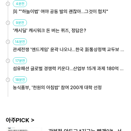
4분전
與 "'하늘이법' 여야 공동 발의 괜찮아…그것이 협치"
9분전
'캐시딜' 캐시워크 돈 버는 퀴즈, 정답은?
14분전
관세전쟁 '엔드게임' 윤곽 나오나…한국 新통상정책 교두보 활
용해야
17분전
섬유패션 글로벌 경쟁력 키운다…산업부 15개 과제 180억 지
원
18분전
농식품부, '천원의 아침밥' 참여 200개 대학 선정
아주PICK >