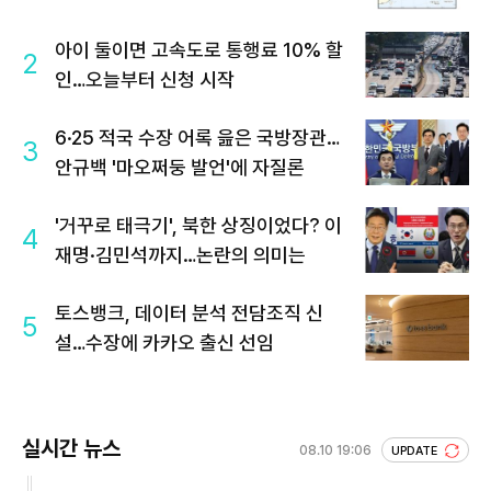
아이 둘이면 고속도로 통행료 10% 할
2
인…오늘부터 신청 시작
6·25 적국 수장 어록 읊은 국방장관…
3
안규백 '마오쩌둥 발언'에 자질론
'거꾸로 태극기', 북한 상징이었다? 이
4
재명·김민석까지…논란의 의미는
토스뱅크, 데이터 분석 전담조직 신
5
설…수장에 카카오 출신 선임
실시간 뉴스
08.10 19:06
UPDATE