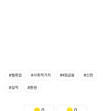
#밸류업
#사회적가치
#KB금융
#신한
#실적
#환원
0
0