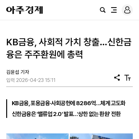
로
아
그
검
전
주
인
색
체
경
메
제
뉴
KB금융, 사회적 가치 창출…신한금
융은 주주환원에 총력
김윤섭 기자
공
텍
입력 2026-04-23 15:11
유
스
트
크
기
KB금융, 포용금융·사회공헌에 8286억…체계 고도화
신한금융은 '밸류업 2.0' 발표…'상한 없는 환원' 전환