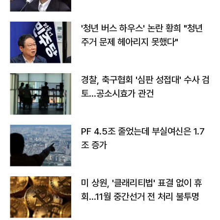
라"
'청년 버스 하우스' 논란 황희 "청년
주거 문제 헤아리지 못했다"
경찰, 축구협회 '심판 성접대' 수사 검
토…공소시효가 관건
PF 4.5조 줄었는데 부실여신은 1.7
조 증가
미 상원, '클래리티법' 표결 없이 휴
회…11월 중간선거 전 처리 불투명