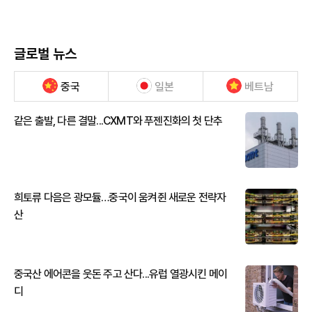
글로벌 뉴스
중국
일본
베트남
같은 출발, 다른 결말...CXMT와 푸젠진화의 첫 단추
희토류 다음은 광모듈…중국이 움켜쥔 새로운 전략자
산
중국산 에어콘을 웃돈 주고 산다...유럽 열광시킨 메이
디