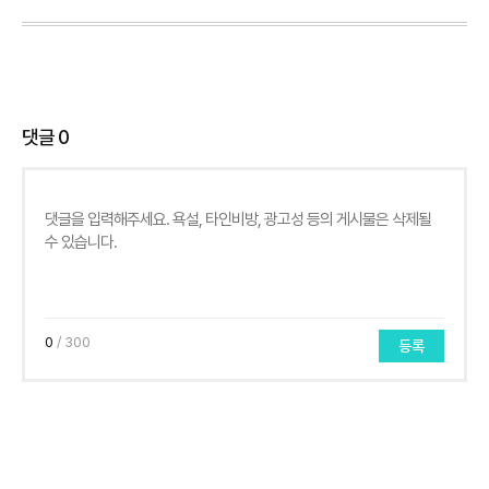
댓글
0
0
/ 300
등록