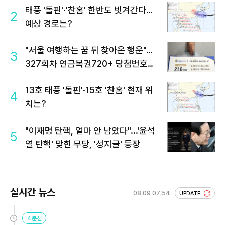
태풍 '돌핀'·'찬홈' 한반도 빗겨간다…
2
예상 경로는?
"서울 여행하는 꿈 뒤 찾아온 행운"…
3
327회차 연금복권720+ 당첨번호조
회 주목
13호 태풍 '돌핀'·15호 '찬홈' 현재 위
4
치는?
"이재명 탄핵, 얼마 안 남았다"...'윤석
5
열 탄핵' 맞힌 무당, '성지글' 등장
실시간 뉴스
08.09 07:54
UPDATE
4분전