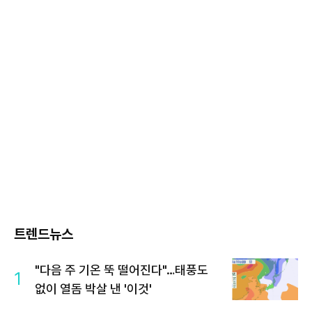
트렌드뉴스
"다음 주 기온 뚝 떨어진다"…태풍도
1
없이 열돔 박살 낸 '이것'