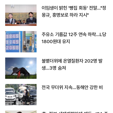
이임생이 밝힌 '빵집 회동' 전말…"정
몽규, 홍명보로 하라 지시"
주유소 기름값 12주 연속 하락…L당
1800원대 유지
불볕더위에 온열질환자 202명 발
생…3명 숨져
전국 무더위 지속…동해안 강한 비