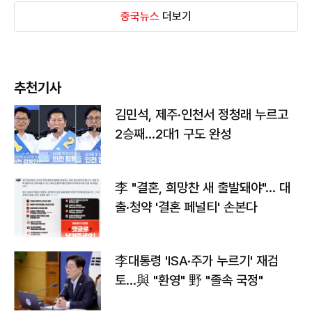
중국뉴스
더보기
추천기사
김민석, 제주·인천서 정청래 누르고
2승째…2대1 구도 완성
李 "결혼, 희망찬 새 출발돼야"… 대
출·청약 '결혼 페널티' 손본다
李대통령 'ISA·주가 누르기' 재검
토…與 "환영" 野 "졸속 국정"