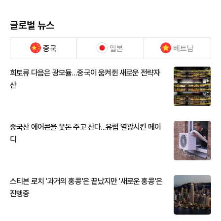
글로벌 뉴스
중국
일본
베트남
희토류 다음은 광모듈…중국이 움켜쥔 새로운 전략자
산
중국산 에어콘을 웃돈 주고 산다...유럽 열광시킨 메이
디
스티븐 로치 '과거의 홍콩'은 끝났지만 '새로운 홍콩'은
진행중