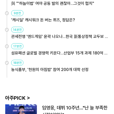
與 "'하늘이법' 여야 공동 발의 괜찮아…그것이 협치"
9분전
'캐시딜' 캐시워크 돈 버는 퀴즈, 정답은?
14분전
관세전쟁 '엔드게임' 윤곽 나오나…한국 新통상정책 교두보 활
용해야
17분전
섬유패션 글로벌 경쟁력 키운다…산업부 15개 과제 180억 지
원
18분전
농식품부, '천원의 아침밥' 참여 200개 대학 선정
아주PICK >
임영웅, 데뷔 10주년…"난 늘 부족한