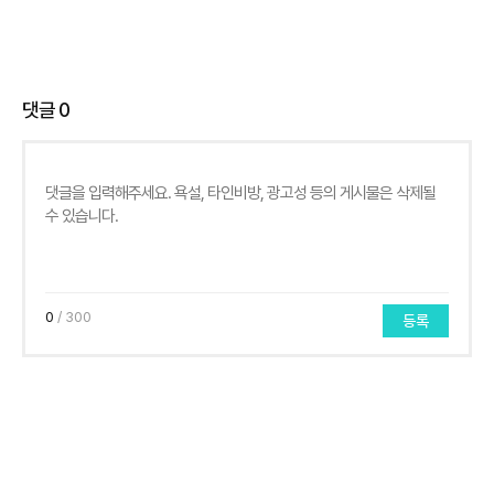
댓글
0
0
/ 300
등록