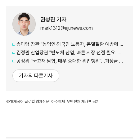
권성진 기자
mark1312@ajunews.com
송미령 장관 "농업인·외국인 노동자, 온열질환 예방에 가용자원 총동원"
김정관 산업장관 "반도체 산업, 빠른 시장 선점 필요…주52시간제 손봐야"
공정위 "국고채 담합, 매우 중대한 위법행위"...과징금 최대 15조원 전망
기자의 다른기사
©'5개국어 글로벌 경제신문' 아주경제. 무단전재·재배포 금지