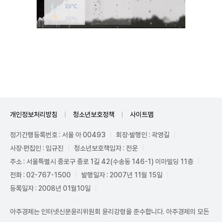
Unmute
개인정보처리방침
청소년보호정책
사이트맵
정기간행등록번호 : 서울 아 00493
회장·발행인 : 곽영길
사장·편집인 : 임규진
청소년보호책임자 : 전운
주소 : 서울특별시 종로구 종로 1길 42(수송동 146-1) 이마빌딩 11층
전화 : 02-767-1500
발행일자 : 2007년 11월 15일
등록일자 : 2008년 01월10일
아주경제는 인터넷신문윤리위원회 윤리강령을 준수합니다. 아주경제의 모든