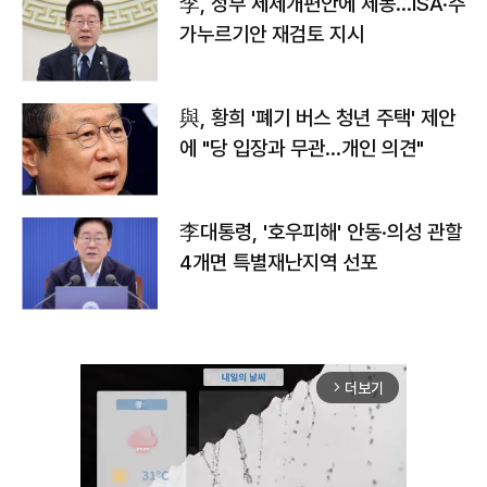
李, 정부 세제개편안에 제동…ISA·주
가누르기안 재검토 지시
與, 황희 '폐기 버스 청년 주택' 제안
에 "당 입장과 무관…개인 의견"
李대통령, '호우피해' 안동·의성 관할
4개면 특별재난지역 선포
더보기
arrow_forward_ios