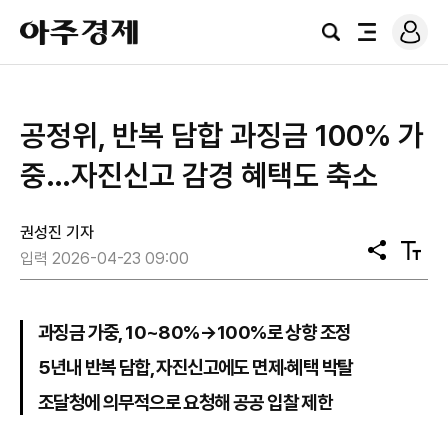
로
아
그
검
전
주
인
색
체
경
메
제
뉴
공정위, 반복 담합 과징금 100% 가
중…자진신고 감경 혜택도 축소
권성진 기자
공
텍
입력 2026-04-23 09:00
유
스
트
크
기
과징금 가중, 10~80%→100%로 상향 조정
5년내 반복 담합, 자진신고에도 면제·혜택 박탈
조달청에 의무적으로 요청해 공공 입찰 제한