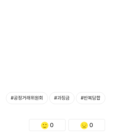
#공정거래위원회
#과징금
#반복담합
0
0