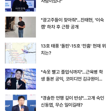
사람이었다"
"광고주들이 찾아줘"…진태현, '이숙
캠' 하차 후 근황 공개
13호 태풍 '돌핀'·15호 '찬홈' 현재 위
치는?
"속옷 빨고 졸업식까지"…근육병 학
생 돌본 공익, 코미디언 김규원이었
다
"경솔한 언행 깊이 반성"…고개 숙인
신동엽, 무슨 일이길래?