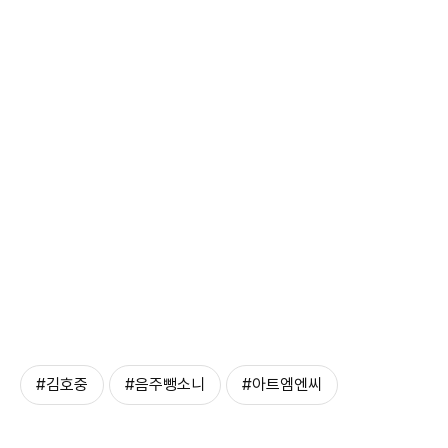
#김호중
#음주뺑소니
#아트엠엔씨