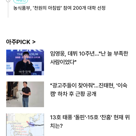
18분전
농식품부, '천원의 아침밥' 참여 200개 대학 선정
아주PICK >
임영웅, 데뷔 10주년…"난 늘 부족한
사람이었다"
"광고주들이 찾아줘"…진태현, '이숙
캠' 하차 후 근황 공개
13호 태풍 '돌핀'·15호 '찬홈' 현재 위
치는?