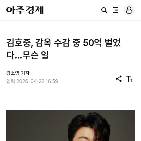
로
아
그
검
전
주
인
색
체
경
메
제
뉴
김호중, 감옥 수감 중 50억 벌었
다…무슨 일
강소영 기자
공
텍
입력 2026-04-22 16:59
유
스
트
크
기