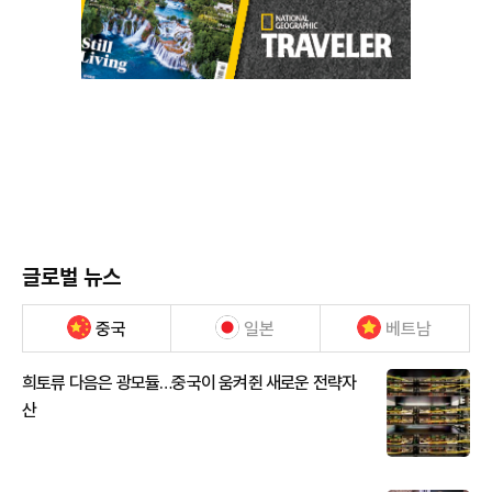
글로벌 뉴스
중국
일본
베트남
희토류 다음은 광모듈…중국이 움켜쥔 새로운 전략자
산