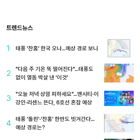
트렌드뉴스
1
태풍 '찬홈' 한국 오나…예상 경로 보니
"다음 주 기온 뚝 떨어진다"…태풍도
2
없이 열돔 박살 낸 '이것'
"오늘 저녁 상암 피하세요"…맨시티·이
3
강인·리센느 뜬다, 6호선 혼잡 예상
태풍 '돌핀'·'찬홈' 한반도 빗겨간다…
4
예상 경로는?