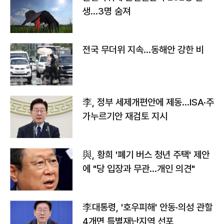
생…3명 숨져
전국 무더위 지속…동해안 강한 비
李, 정부 세제개편안에 제동…ISA·주
가누르기안 재검토 지시
與, 황희 '폐기 버스 청년 주택' 제안
에 "당 입장과 무관…개인 의견"
李대통령, '호우피해' 안동·의성 관할
4개면 특별재난지역 선포