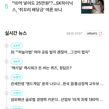
"10억 넣어도 25만원"?…SK하이닉
5
스, '쥐꼬리 배당금' 여론 보니
실시간 뉴스
08.10 01:07
UPDATE
4분전
與 "'하늘이법' 여야 공동 발의 괜찮아…그것이 협치"
9분전
'캐시딜' 캐시워크 돈 버는 퀴즈, 정답은?
14분전
관세전쟁 '엔드게임' 윤곽 나오나…한국 新통상정책 교두보 활
용해야
17분전
섬유패션 글로벌 경쟁력 키운다…산업부 15개 과제 180억 지
원