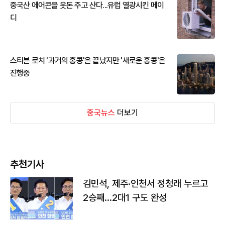
중국산 에어콘을 웃돈 주고 산다...유럽 열광시킨 메이
디
스티븐 로치 '과거의 홍콩'은 끝났지만 '새로운 홍콩'은
진행중
중국뉴스
더보기
추천기사
김민석, 제주·인천서 정청래 누르고
2승째…2대1 구도 완성