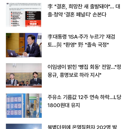
李 "결혼, 희망찬 새 출발돼야"… 대
출·청약 '결혼 페널티' 손본다
李대통령 'ISA·주가 누르기' 재검
토…與 "환영" 野 "졸속 국정"
이임생이 밝힌 '빵집 회동' 전말…"정
몽규, 홍명보로 하라 지시"
주유소 기름값 12주 연속 하락…L당
1800원대 유지
불볕더위에 온열질환자 202명 발