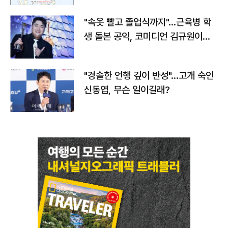
"속옷 빨고 졸업식까지"…근육병 학
생 돌본 공익, 코미디언 김규원이었
다
"경솔한 언행 깊이 반성"…고개 숙인
신동엽, 무슨 일이길래?