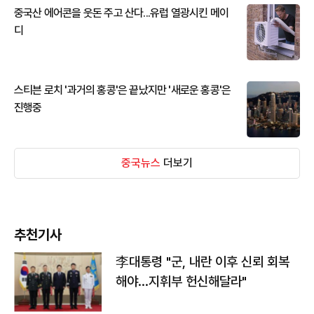
중국산 에어콘을 웃돈 주고 산다...유럽 열광시킨 메이
디
스티븐 로치 '과거의 홍콩'은 끝났지만 '새로운 홍콩'은
진행중
중국뉴스
더보기
추천기사
李대통령 "군, 내란 이후 신뢰 회복
해야…지휘부 헌신해달라"