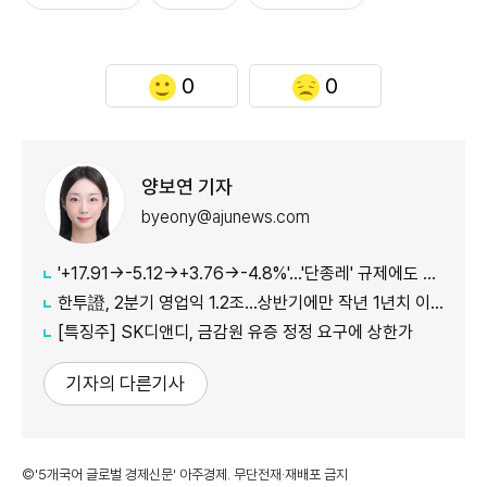
0
0
양보연 기자
byeony@ajunews.com
'+17.91→-5.12→+3.76→-4.8%'…'단종레' 규제에도 여전히 롤러코스터 타는 코스피
한투證, 2분기 영업익 1.2조…상반기에만 작년 1년치 이익만큼 벌었다
[특징주] SK디앤디, 금감원 유증 정정 요구에 상한가
기자의 다른기사
©'5개국어 글로벌 경제신문' 아주경제. 무단전재·재배포 금지