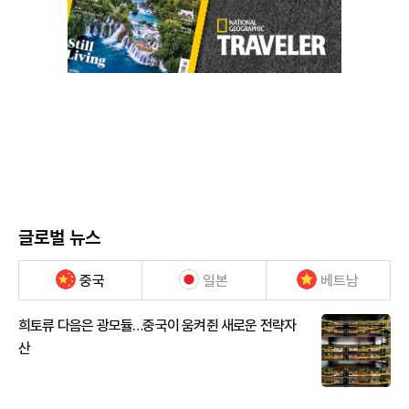
글로벌 뉴스
중국
일본
베트남
희토류 다음은 광모듈…중국이 움켜쥔 새로운 전략자
산