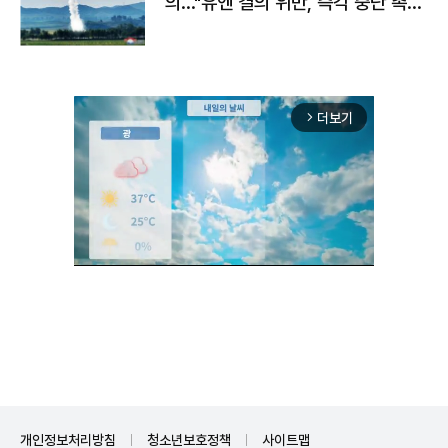
의…"유엔 결의 위반, 즉각 중단 촉
구"
더보기
arrow_forward_ios
Unmute
개인정보처리방침
청소년보호정책
사이트맵