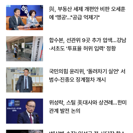
與, 부동산 세제 개편안 비판 오세훈
에 '맹공'…"공급 억제기"
합수본, 선관위 9곳 추가 압색…강남
·서초도 '투표율 허위 입력' 정황
국민의힘 윤리위, '돌려차기 실언' 서
범수·진종오 징계절차 개시
위성락, 스틸 美대사와 상견례…한미
관계 발전 논의