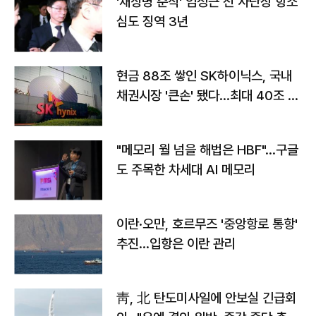
'채상병 순직' 임성근 전 사단장 항소
심도 징역 3년
현금 88조 쌓인 SK하이닉스, 국내
채권시장 '큰손' 됐다…최대 40조 투
자
"메모리 월 넘을 해법은 HBF"…구글
도 주목한 차세대 AI 메모리
이란·오만, 호르무즈 '중앙항로 통항'
추진…입항은 이란 관리
靑, 北 탄도미사일에 안보실 긴급회