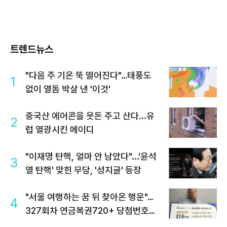
트렌드뉴스
"다음 주 기온 뚝 떨어진다"…태풍도
1
없이 열돔 박살 낸 '이것'
중국산 에어콘을 웃돈 주고 산다...유
2
럽 열광시킨 메이디
"이재명 탄핵, 얼마 안 남았다"...'윤석
3
열 탄핵' 맞힌 무당, '성지글' 등장
"서울 여행하는 꿈 뒤 찾아온 행운"…
4
327회차 연금복권720+ 당첨번호조
회 주목