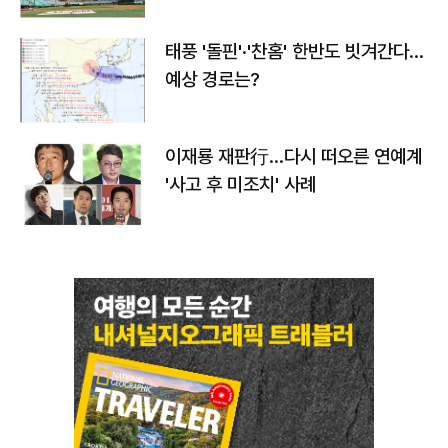
태풍 '돌핀'·'찬홈' 한반도 빗겨간다…
예상 경로는?
이재룡 재판行…다시 떠오른 연예계
'사고 후 미조치' 사례