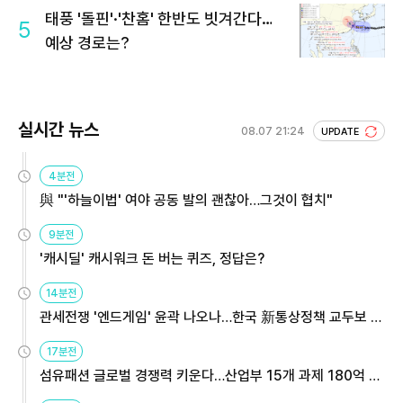
태풍 '돌핀'·'찬홈' 한반도 빗겨간다…
5
예상 경로는?
실시간 뉴스
08.07 21:24
UPDATE
4분전
與 "'하늘이법' 여야 공동 발의 괜찮아…그것이 협치"
9분전
'캐시딜' 캐시워크 돈 버는 퀴즈, 정답은?
14분전
관세전쟁 '엔드게임' 윤곽 나오나…한국 新통상정책 교두보 활
용해야
17분전
섬유패션 글로벌 경쟁력 키운다…산업부 15개 과제 180억 지
원