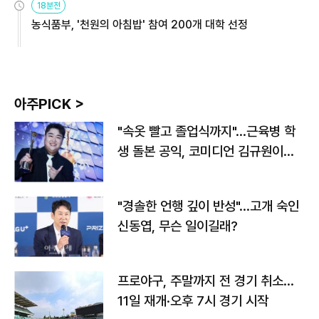
18분전
농식품부, '천원의 아침밥' 참여 200개 대학 선정
아주PICK >
"속옷 빨고 졸업식까지"…근육병 학
생 돌본 공익, 코미디언 김규원이었
다
"경솔한 언행 깊이 반성"…고개 숙인
신동엽, 무슨 일이길래?
프로야구, 주말까지 전 경기 취소…
11일 재개·오후 7시 경기 시작