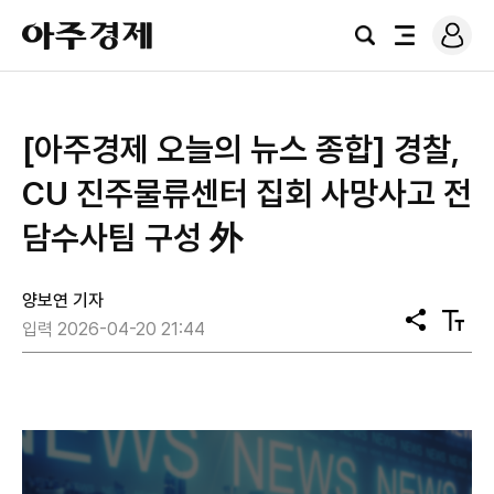
로
아
그
검
전
주
인
색
체
경
메
제
뉴
[아주경제 오늘의 뉴스 종합] 경찰,
CU 진주물류센터 집회 사망사고 전
담수사팀 구성 外
양보연 기자
공
텍
입력 2026-04-20 21:44
유
스
트
크
기