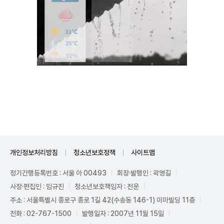
Unmute
개인정보처리방침
청소년보호정책
사이트맵
정기간행등록번호 : 서울 아 00493
회장·발행인 : 곽영길
사장·편집인 : 임규진
청소년보호책임자 : 전운
주소 : 서울특별시 종로구 종로 1길 42(수송동 146-1) 이마빌딩 11층
전화 : 02-767-1500
발행일자 : 2007년 11월 15일