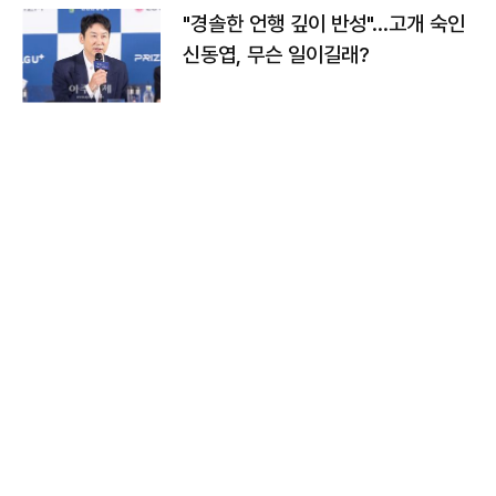
"경솔한 언행 깊이 반성"…고개 숙인
신동엽, 무슨 일이길래?