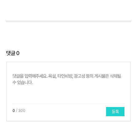
댓글
0
0
/ 300
등록