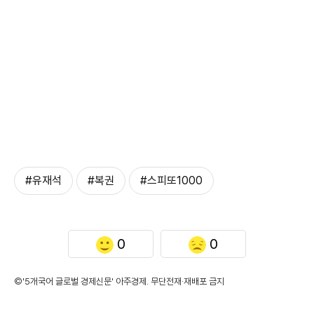
#유재석
#복권
#스피또1000
0
0
©'5개국어 글로벌 경제신문' 아주경제. 무단전재·재배포 금지