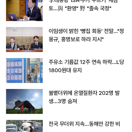
李대통령 'ISA·주가 누르기' 재검
토…與 "환영" 野 "졸속 국정"
이임생이 밝힌 '빵집 회동' 전말…"정
몽규, 홍명보로 하라 지시"
주유소 기름값 12주 연속 하락…L당
1800원대 유지
불볕더위에 온열질환자 202명 발
생…3명 숨져
전국 무더위 지속…동해안 강한 비