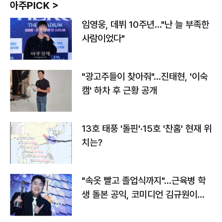
아주PICK >
임영웅, 데뷔 10주년…"난 늘 부족한
사람이었다"
"광고주들이 찾아줘"…진태현, '이숙
캠' 하차 후 근황 공개
13호 태풍 '돌핀'·15호 '찬홈' 현재 위
치는?
"속옷 빨고 졸업식까지"…근육병 학
생 돌본 공익, 코미디언 김규원이었
다