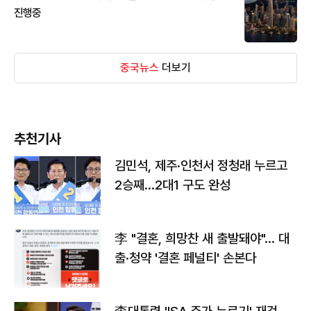
진행중
중국뉴스
더보기
추천기사
김민석, 제주·인천서 정청래 누르고
2승째…2대1 구도 완성
李 "결혼, 희망찬 새 출발돼야"… 대
출·청약 '결혼 페널티' 손본다