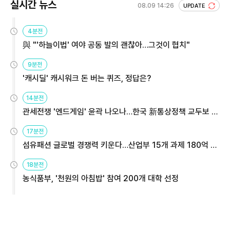
실시간 뉴스
08.09 14:26
UPDATE
4분전
與 "'하늘이법' 여야 공동 발의 괜찮아…그것이 협치"
9분전
'캐시딜' 캐시워크 돈 버는 퀴즈, 정답은?
14분전
관세전쟁 '엔드게임' 윤곽 나오나…한국 新통상정책 교두보 활
용해야
17분전
섬유패션 글로벌 경쟁력 키운다…산업부 15개 과제 180억 지
원
18분전
농식품부, '천원의 아침밥' 참여 200개 대학 선정