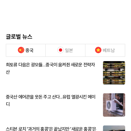
글로벌 뉴스
중국
일본
베트남
희토류 다음은 광모듈…중국이 움켜쥔 새로운 전략자
산
중국산 에어콘을 웃돈 주고 산다...유럽 열광시킨 메이
디
스티븐 로치 '과거의 홍콩'은 끝났지만 '새로운 홍콩'은