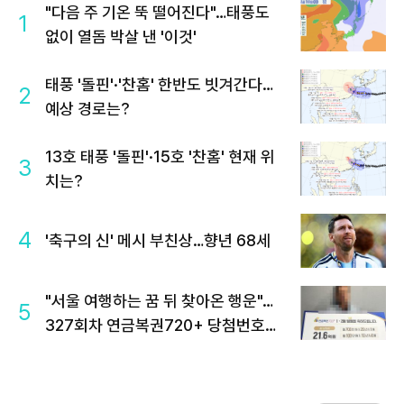
"다음 주 기온 뚝 떨어진다"…태풍도
1
없이 열돔 박살 낸 '이것'
태풍 '돌핀'·'찬홈' 한반도 빗겨간다…
2
예상 경로는?
13호 태풍 '돌핀'·15호 '찬홈' 현재 위
3
치는?
4
'축구의 신' 메시 부친상…향년 68세
"서울 여행하는 꿈 뒤 찾아온 행운"…
5
327회차 연금복권720+ 당첨번호조
회 주목