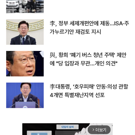
李, 정부 세제개편안에 제동…ISA·주
가누르기안 재검토 지시
與, 황희 '폐기 버스 청년 주택' 제안
에 "당 입장과 무관…개인 의견"
李대통령, '호우피해' 안동·의성 관할
4개면 특별재난지역 선포
더보기
arrow_forward_ios