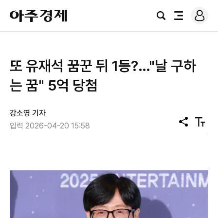
로
아
그
검
전
주
인
색
체
경
메
제
뉴
또 유재석 꿈꾼 뒤 1등?…"날 구하
는 꿈" 5억 당첨
강소영 기자
공
텍
입력 2026-04-20 15:58
유
스
트
크
기