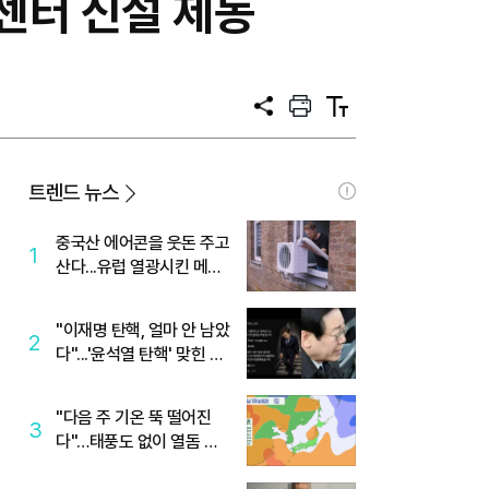
센터 신설 제동
공
프
텍
유
린
스
트
트
크
기
트렌드 뉴스
중국산 에어콘을 웃돈 주고
1
산다...유럽 열광시킨 메이
디
"이재명 탄핵, 얼마 안 남았
2
다"...'윤석열 탄핵' 맞힌 무
당, '성지글' 등장
"다음 주 기온 뚝 떨어진
3
다"…태풍도 없이 열돔 박
살 낸 '이것'