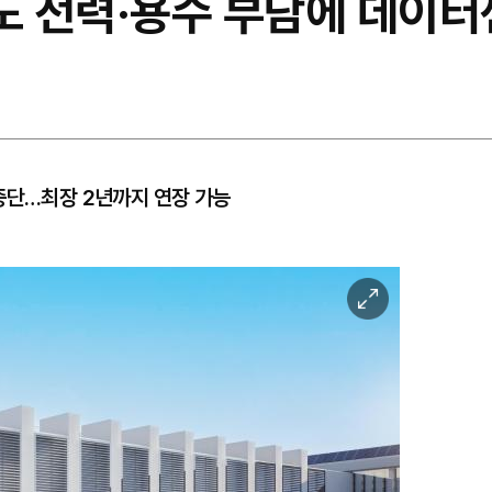
 전력·용수 부담에 데이터
중단…최장 2년까지 연장 가능
이
미
지
확
대