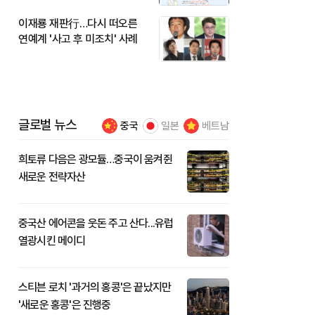
이재룡 재판行…다시 떠오른
연예계 '사고 후 미조치' 사례
글로벌 뉴스
중국
일본
베트남
희토류 다음은 광모듈…중국이 움켜쥔
새로운 전략자산
중국산 에어콘을 웃돈 주고 산다...유럽
열광시킨 메이디
스티븐 로치 '과거의 홍콩'은 끝났지만
'새로운 홍콩'은 진행중