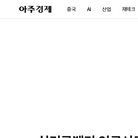
아
중국
AI
산업
재테크
주
경
제