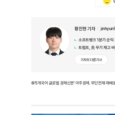
황진현 기자
jinhyu
소프트뱅크 1분기 순익 
트럼프, 美 무기 재고 
기자의 다른기사
©'5개국어 글로벌 경제신문' 아주경제. 무단전재·재배