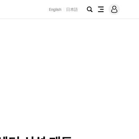
로
English
日本語
그
검
전
인
색
체
메
뉴