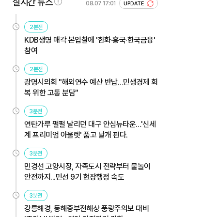
실시간 뉴스
08.07 17:01
UPDATE
2분전
KDB생명 매각 본입찰에 '한화·흥국·한국금융'
참여
2분전
광명시의회 "해외연수 예산 반납…민생경제 회
복 위한 고통 분담"
3분전
연탄가루 펄펄 날리던 대구 안심뉴타운…'신세
계 프리미엄 아울렛' 품고 날개 핀다.
3분전
민경선 고양시장, 자족도시 전략부터 물놀이
안전까지...민선 9기 현장행정 속도
3분전
강릉해경, 동해중부전해상 풍랑주의보 대비