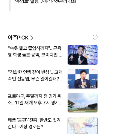
'주의보' 발령…연안 안전관리 강화
아주PICK
"속옷 빨고 졸업식까지"…근육
병 학생 돌본 공익, 코미디언 김
규원이었다
"경솔한 언행 깊이 반성"…고개
숙인 신동엽, 무슨 일이길래?
프로야구, 주말까지 전 경기 취
소…11일 재개·오후 7시 경기
시작
태풍 '돌핀'·'찬홈' 한반도 빗겨
간다…예상 경로는?