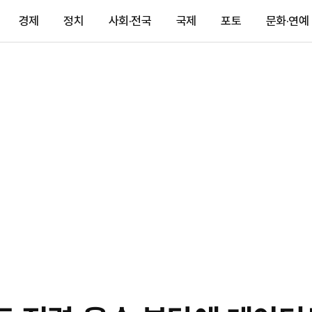
경제
정치
사회·전국
국제
포토
문화·연예