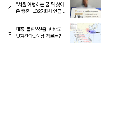
"서울 여행하는 꿈 뒤 찾아
4
온 행운"…327회차 연금
복권720+ 당첨번호조회
주목
태풍 '돌핀'·'찬홈' 한반도
5
빗겨간다…예상 경로는?