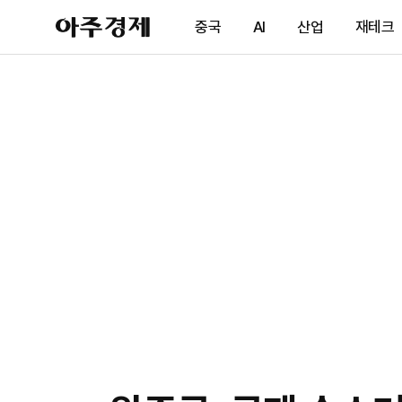
아
중국
AI
산업
재테크
주
경
제