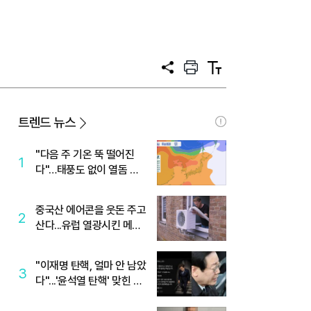
공
프
텍
유
린
스
트
트
크
기
트렌드 뉴스
"다음 주 기온 뚝 떨어진
1
다"…태풍도 없이 열돔 박
살 낸 '이것'
중국산 에어콘을 웃돈 주고
2
산다...유럽 열광시킨 메이
디
"이재명 탄핵, 얼마 안 남았
3
다"...'윤석열 탄핵' 맞힌 무
당, '성지글' 등장