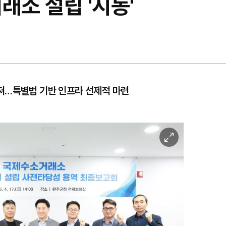
래소 설립 '시동'
져…특별법 기반 인프라 선제적 마련
이
미
지
확
대