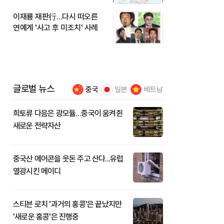
이재룡 재판行…다시 떠오른
연예계 '사고 후 미조치' 사례
글로벌 뉴스
중국
일본
베트남
희토류 다음은 광모듈…중국이 움켜쥔
새로운 전략자산
중국산 에어콘을 웃돈 주고 산다...유럽
열광시킨 메이디
스티븐 로치 '과거의 홍콩'은 끝났지만
'새로운 홍콩'은 진행중