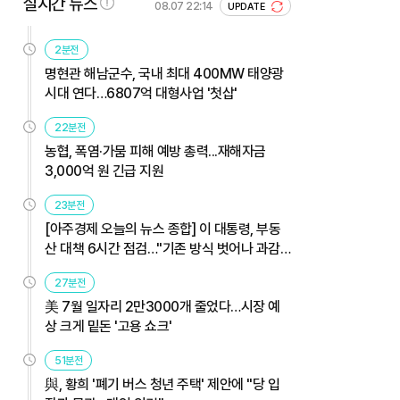
실시간 뉴스
08.07 22:14
UPDATE
2분전
명현관 해남군수, 국내 최대 400MW 태양광
시대 연다…6807억 대형사업 '첫삽'
22분전
농협, 폭염·가뭄 피해 예방 총력...재해자금
3,000억 원 긴급 지원
23분전
[아주경제 오늘의 뉴스 종합] 이 대통령, 부동
산 대책 6시간 점검…"기존 방식 벗어나 과감
히 실행" 外
27분전
美 7월 일자리 2만3000개 줄었다…시장 예
상 크게 밑돈 '고용 쇼크'
51분전
與, 황희 '폐기 버스 청년 주택' 제안에 "당 입