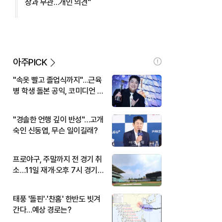
장과 무관…개인 의견"
아주PICK
"속옷 빨고 졸업식까지"…근육
병 학생 돌본 공익, 코미디언 김
규원이었다
"경솔한 언행 깊이 반성"…고개
숙인 신동엽, 무슨 일이길래?
프로야구, 주말까지 전 경기 취
소…11일 재개·오후 7시 경기
시작
태풍 '돌핀'·'찬홈' 한반도 빗겨
간다…예상 경로는?