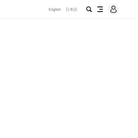
로
English
日本語
그
검
전
인
색
체
메
뉴