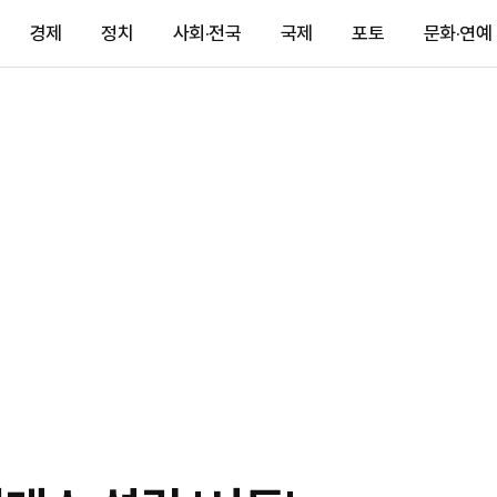
경제
정치
사회·전국
국제
포토
문화·연예