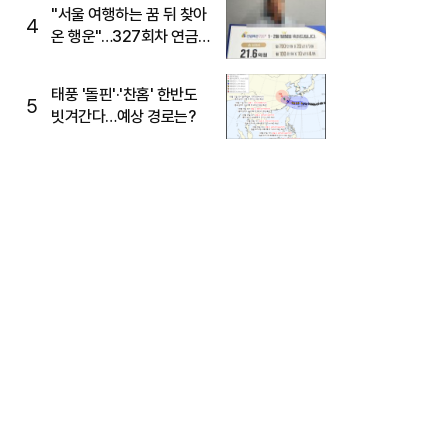
"서울 여행하는 꿈 뒤 찾아
4
온 행운"…327회차 연금
복권720+ 당첨번호조회
주목
태풍 '돌핀'·'찬홈' 한반도
5
빗겨간다…예상 경로는?