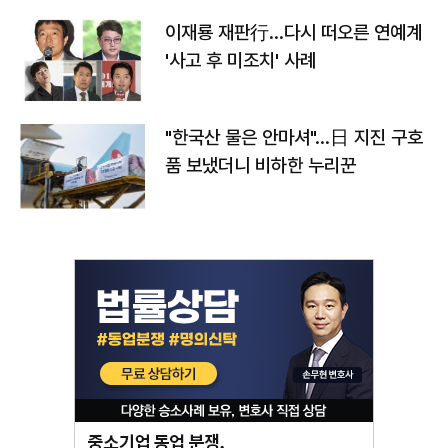
이재룡 재판行…다시 떠오른 연예계
'사고 후 미조치' 사례
"한국산 물은 안마셔"…日 지진 구호
품 보냈더니 비하한 누리꾼