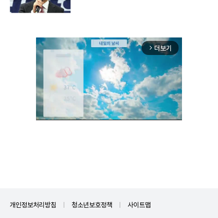
더보기
arrow_forward_ios
Unmute
개인정보처리방침
청소년보호정책
사이트맵