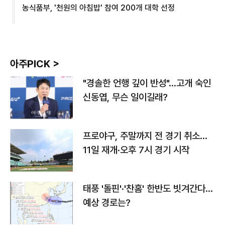
농식품부, '천원의 아침밥' 참여 200개 대학 선정
아주PICK >
"경솔한 언행 깊이 반성"…고개 숙인
신동엽, 무슨 일이길래?
프로야구, 주말까지 전 경기 취소…
11일 재개·오후 7시 경기 시작
태풍 '돌핀'·'찬홈' 한반도 빗겨간다…
예상 경로는?