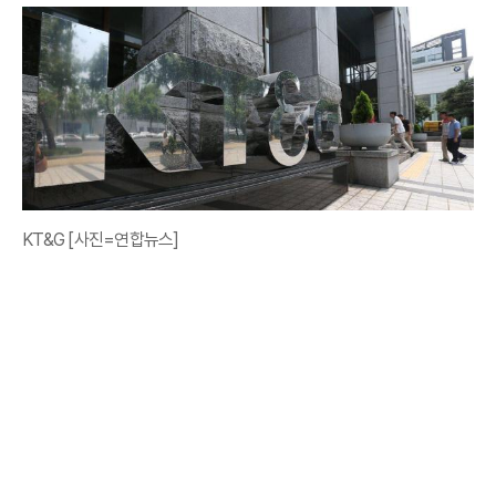
KT&G [사진=연합뉴스]