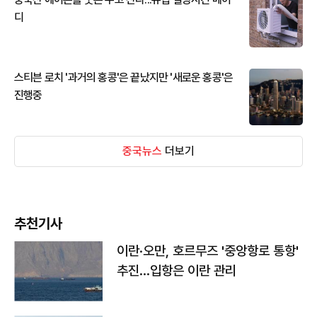
디
스티븐 로치 '과거의 홍콩'은 끝났지만 '새로운 홍콩'은
진행중
중국뉴스
더보기
추천기사
이란·오만, 호르무즈 '중앙항로 통항'
추진…입항은 이란 관리