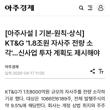
로
아
그
검
전
주
인
색
체
경
메
제
뉴
[아주사설 | 기본·원칙·상식]
KT&G '1.8조원 자사주 전량 소
각'…신사업 투자 계획도 제시해야
아주경제
공
텍
입력 2026-04-17 11:05
유
스
트
크
기
KT&G가 1조8000억원 규모의 자사주를 전량 소각하
기로 했다. 대상은 1086만6189주, 전체 발행주식의
약 9.5%에 해당한다. 회사는 개정 상법 취지와 주주