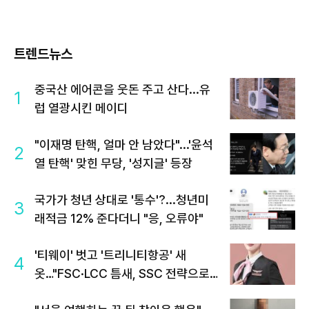
트렌드뉴스
중국산 에어콘을 웃돈 주고 산다...유
1
럽 열광시킨 메이디
"이재명 탄핵, 얼마 안 남았다"...'윤석
2
열 탄핵' 맞힌 무당, '성지글' 등장
국가가 청년 상대로 '통수'?...청년미
3
래적금 12% 준다더니 "응, 오류야"
'티웨이' 벗고 '트리니티항공' 새
4
옷…"FSC·LCC 틈새, SSC 전략으로
공략"