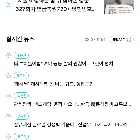
"서울 여행하는 꿈 뒤 찾아온 행운"…
5
327회차 연금복권720+ 당첨번호조
회 주목
실시간 뉴스
08.07 11:54
UPDATE
4분전
與 "'하늘이법' 여야 공동 발의 괜찮아…그것이 협치"
9분전
'캐시딜' 캐시워크 돈 버는 퀴즈, 정답은?
14분전
관세전쟁 '엔드게임' 윤곽 나오나…한국 新통상정책 교두보 활
용해야
17분전
섬유패션 글로벌 경쟁력 키운다…산업부 15개 과제 180억 지
원
18분전