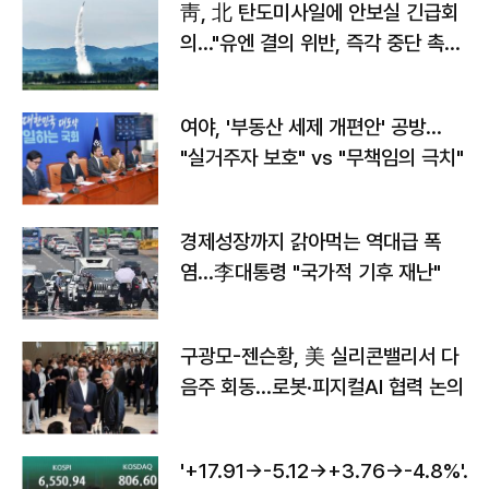
靑, 北 탄도미사일에 안보실 긴급회
의…"유엔 결의 위반, 즉각 중단 촉
구"
여야, '부동산 세제 개편안' 공방…
"실거주자 보호" vs "무책임의 극치"
경제성장까지 갉아먹는 역대급 폭
염…李대통령 "국가적 기후 재난"
구광모-젠슨황, 美 실리콘밸리서 다
음주 회동…로봇·피지컬AI 협력 논의
'+17.91→-5.12→+3.76→-4.8%'…'