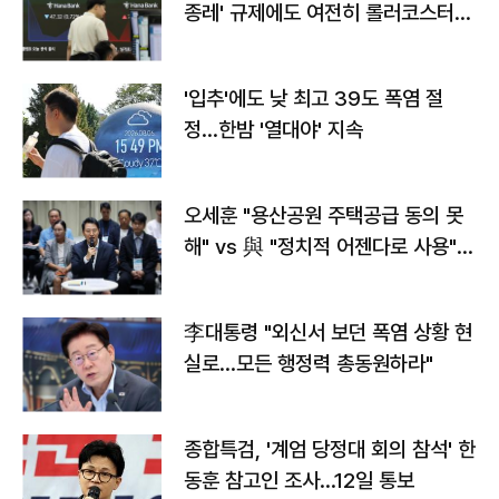
종레' 규제에도 여전히 롤러코스터
타는 코스피
'입추'에도 낮 최고 39도 폭염 절
정…한밤 '열대야' 지속
오세훈 "용산공원 주택공급 동의 못
해" vs 與 "정치적 어젠다로 사용"
맞불
李대통령 "외신서 보던 폭염 상황 현
실로…모든 행정력 총동원하라"
종합특검, '계엄 당정대 회의 참석' 한
동훈 참고인 조사...12일 통보