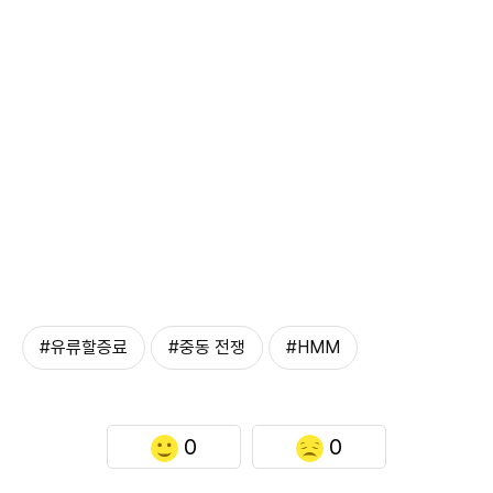
#유류할증료
#중동 전쟁
#HMM
0
0