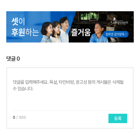
댓글
0
0
/ 300
등록