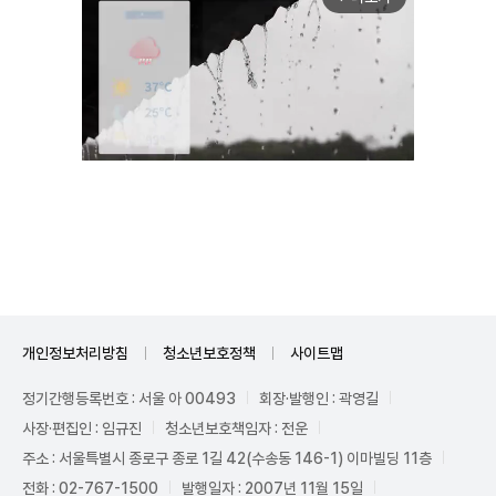
Unmute
개인정보처리방침
청소년보호정책
사이트맵
정기간행등록번호 : 서울 아 00493
회장·발행인 : 곽영길
사장·편집인 : 임규진
청소년보호책임자 : 전운
주소 : 서울특별시 종로구 종로 1길 42(수송동 146-1) 이마빌딩 11층
전화 : 02-767-1500
발행일자 : 2007년 11월 15일