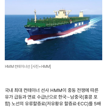
HMM 컨테이너선 [사진=HMM]
국내 최대 컨테이너 선사 HMM이 중동 전쟁에 따른
유가 급등과 연료 수급난으로 한국∼남중국(홍콩 포
함) 노선의 유류할증료(저유황유 할증료·ECC)를 5배