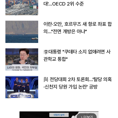
대'…OECD 2위 수준
이란·오만, 호르무즈 새 항로 좌표 합
의…"전면 개방은 아냐"
李대통령 "쿠데타 소지 없애려면 사
관학교 통합"
與 전당대회 2차 토론회…'탈당 의혹
·신천지 당원 가입 논란' 공방
더보기
arrow_forward_ios