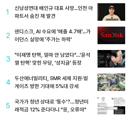
신남성연대 배인규 대표 사망…인천 아
1
파트서 숨진 채 발견
샌디스크, AI 수요에 '매출 4.7배'…가
2
이던스 실망에 '주가는 하락'
"이재명 탄핵, 얼마 안 남았다"...'윤석
3
열 탄핵' 맞힌 무당, '성지글' 등장
두산에너빌리티, SMR 세제 지원·빌
4
게이츠 방한 기대에 5%대 강세
국가가 청년 상대로 '통수'?...청년미
5
래적금 12% 준다더니 "응, 오류야"