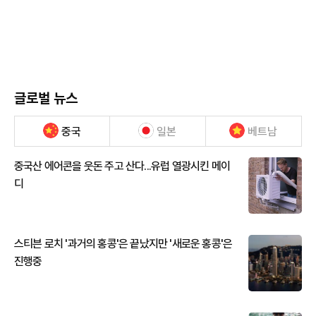
글로벌 뉴스
중국
일본
베트남
중국산 에어콘을 웃돈 주고 산다...유럽 열광시킨 메이
디
스티븐 로치 '과거의 홍콩'은 끝났지만 '새로운 홍콩'은
진행중