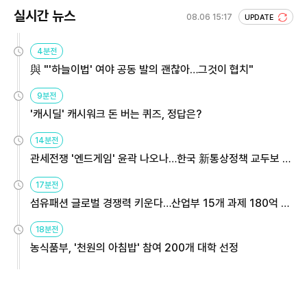
실시간 뉴스
08.06 15:17
UPDATE
4분전
與 "'하늘이법' 여야 공동 발의 괜찮아…그것이 협치"
9분전
'캐시딜' 캐시워크 돈 버는 퀴즈, 정답은?
14분전
관세전쟁 '엔드게임' 윤곽 나오나…한국 新통상정책 교두보 활
용해야
17분전
섬유패션 글로벌 경쟁력 키운다…산업부 15개 과제 180억 지
원
18분전
농식품부, '천원의 아침밥' 참여 200개 대학 선정