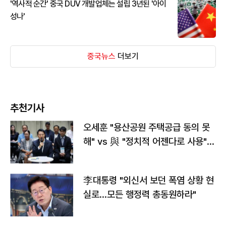
'역사적 순간' 중국 DUV 개발업체는 설립 3년된 '아이
성나'
중국뉴스
더보기
추천기사
오세훈 "용산공원 주택공급 동의 못
해" vs 與 "정치적 어젠다로 사용"
맞불
李대통령 "외신서 보던 폭염 상황 현
실로…모든 행정력 총동원하라"