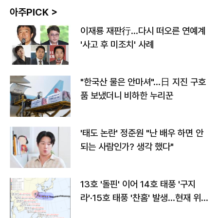
아주PICK >
이재룡 재판行…다시 떠오른 연예계
'사고 후 미조치' 사례
"한국산 물은 안마셔"…日 지진 구호
품 보냈더니 비하한 누리꾼
'태도 논란' 정준원 "난 배우 하면 안
되는 사람인가? 생각 했다"
13호 '돌핀' 이어 14호 태풍 '구지
라'·15호 태풍 '찬홈' 발생…현재 위
치와 이동경로는?