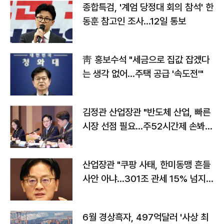
종합특검, '계엄 당정대 회의 참석' 한
동훈 참고인 조사...12일 통보
靑 홍보수석 "세금으로 집값 잡겠다
는 생각 없어…주택 공급 '속도전'"
김정관 산업장관 "반도체 산업, 빠른
시장 선점 필요…주52시간제 손봐
야"
산업장관 "쿠팡 사태, 한미동맹 흔들
사안 아냐…301조 관세 15% 넘지
않도록 협의"
6월 경상흑자, 497억달러 '사상 최