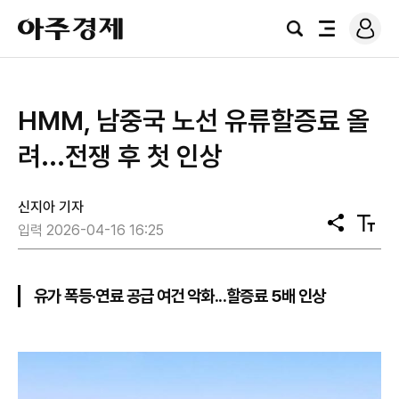
로
아
그
검
전
주
인
색
체
경
메
제
뉴
HMM, 남중국 노선 유류할증료 올
려...전쟁 후 첫 인상
신지아 기자
공
텍
입력 2026-04-16 16:25
유
스
트
크
기
유가 폭등·연료 공급 여건 악화...할증료 5배 인상