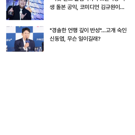
생 돌본 공익, 코미디언 김규원이었
다
"경솔한 언행 깊이 반성"…고개 숙인
신동엽, 무슨 일이길래?