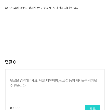
©'5개국어 글로벌 경제신문' 아주경제. 무단전재·재배포 금지
댓글
0
0
/ 300
등록