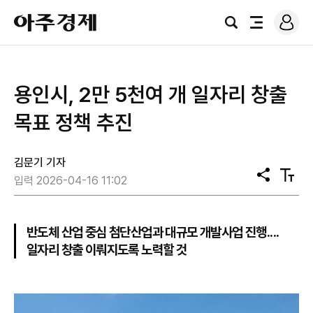
로
아
그
검
전
주
인
색
체
경
메
제
뉴
용인시, 2만 5천여 개 일자리 창출
목표 정책 추진
김문기 기자
공
텍
입력 2026-04-16 11:02
유
스
트
크
기
반도체 산업 중심 첨단산업과 대규모 개발사업 진행....
일자리 창출 이뤄지도록 노력할 것