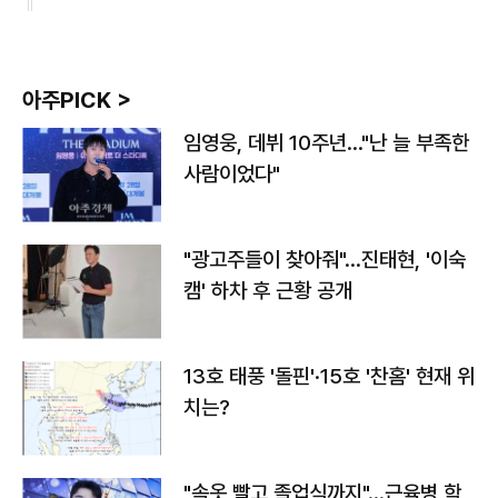
아주PICK >
임영웅, 데뷔 10주년…"난 늘 부족한
사람이었다"
"광고주들이 찾아줘"…진태현, '이숙
캠' 하차 후 근황 공개
13호 태풍 '돌핀'·15호 '찬홈' 현재 위
치는?
"속옷 빨고 졸업식까지"…근육병 학