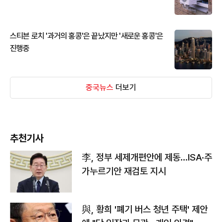
스티븐 로치 '과거의 홍콩'은 끝났지만 '새로운 홍콩'은
진행중
중국뉴스
더보기
추천기사
李, 정부 세제개편안에 제동…ISA·주
가누르기안 재검토 지시
與, 황희 '폐기 버스 청년 주택' 제안