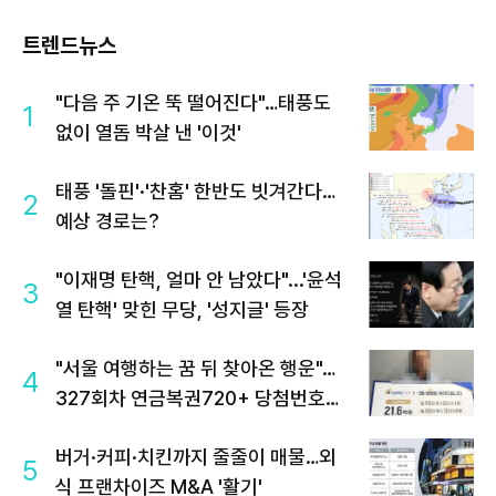
트렌드뉴스
"다음 주 기온 뚝 떨어진다"…태풍도
1
없이 열돔 박살 낸 '이것'
태풍 '돌핀'·'찬홈' 한반도 빗겨간다…
2
예상 경로는?
"이재명 탄핵, 얼마 안 남았다"...'윤석
3
열 탄핵' 맞힌 무당, '성지글' 등장
"서울 여행하는 꿈 뒤 찾아온 행운"…
4
327회차 연금복권720+ 당첨번호조
회 주목
버거·커피·치킨까지 줄줄이 매물…외
5
식 프랜차이즈 M&A '활기'