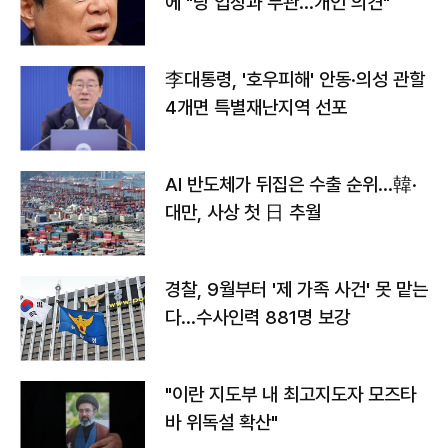
에 "당 입장과 무관…개인 의견"
李대통령, '호우피해' 안동·의성 관할
4개면 특별재난지역 선포
AI 반도체가 뒤집은 수출 순위…韓·
대만, 사상 첫 日 추월
경찰, 9월부터 '제 가족 사건' 못 맡는
다…수사인력 881명 보강
"이란 지도부 내 최고지도자 모즈타
바 위독설 확산"