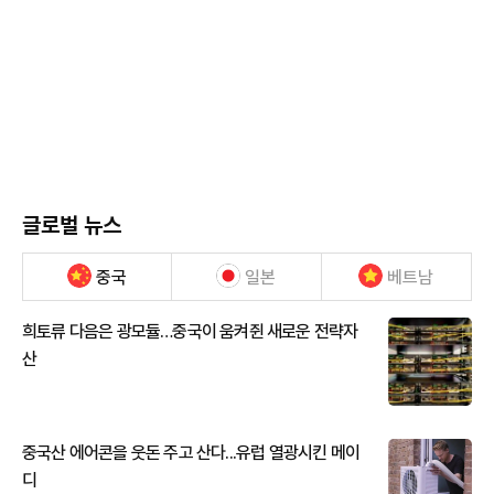
글로벌 뉴스
중국
일본
베트남
희토류 다음은 광모듈…중국이 움켜쥔 새로운 전략자
산
중국산 에어콘을 웃돈 주고 산다...유럽 열광시킨 메이
디