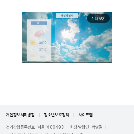
더보기
arrow_forward_ios
Unmute
개인정보처리방침
청소년보호정책
사이트맵
정기간행등록번호 : 서울 아 00493
회장·발행인 : 곽영길