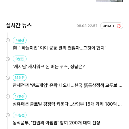
실시간 뉴스
08.08 22:57
UPDATE
4분전
與 "'하늘이법' 여야 공동 발의 괜찮아…그것이 협치"
9분전
'캐시딜' 캐시워크 돈 버는 퀴즈, 정답은?
14분전
관세전쟁 '엔드게임' 윤곽 나오나…한국 新통상정책 교두보 활
용해야
17분전
섬유패션 글로벌 경쟁력 키운다…산업부 15개 과제 180억 지
원
18분전
농식품부, '천원의 아침밥' 참여 200개 대학 선정