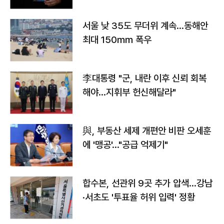
서울 낮 35도 무더위 계속…동해안
최대 150㎜ 폭우
李대통령 "군, 내란 이후 신뢰 회복
해야…지휘부 헌신해달라"
與, 부동산 세제 개편안 비판 오세훈
에 '맹공'…"공급 억제기"
합수본, 선관위 9곳 추가 압색…강남
·서초도 '투표율 허위 입력' 정황