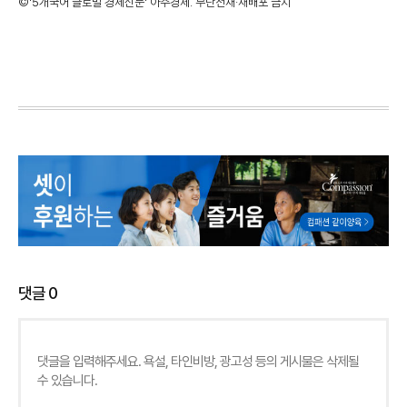
©'5개국어 글로벌 경제신문' 아주경제. 무단전재·재배포 금지
댓글
0