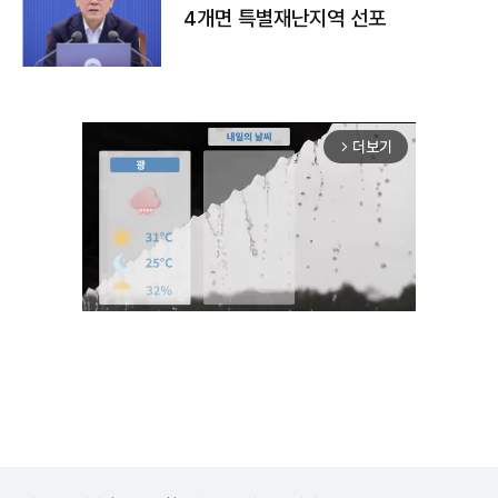
4개면 특별재난지역 선포
더보기
arrow_forward_ios
Unmute