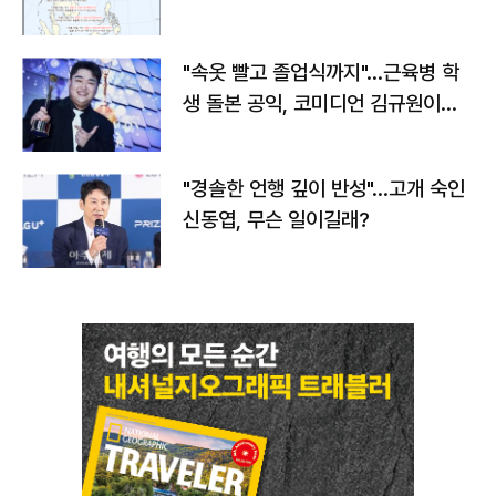
"속옷 빨고 졸업식까지"…근육병 학
생 돌본 공익, 코미디언 김규원이었
다
"경솔한 언행 깊이 반성"…고개 숙인
신동엽, 무슨 일이길래?