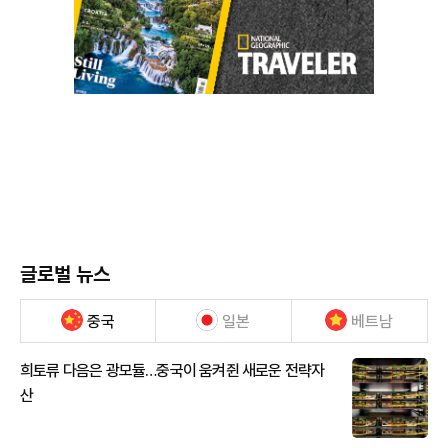
글로벌 뉴스
중국
일본
베트남
희토류 다음은 광모듈…중국이 움켜쥔 새로운 전략자
산