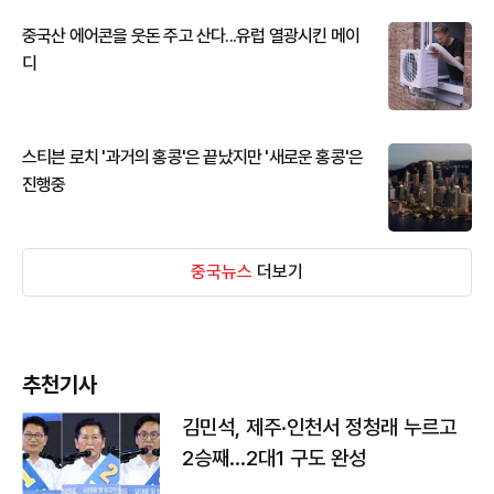
중국산 에어콘을 웃돈 주고 산다...유럽 열광시킨 메이
디
스티븐 로치 '과거의 홍콩'은 끝났지만 '새로운 홍콩'은
진행중
중국뉴스
더보기
추천기사
김민석, 제주·인천서 정청래 누르고
2승째…2대1 구도 완성