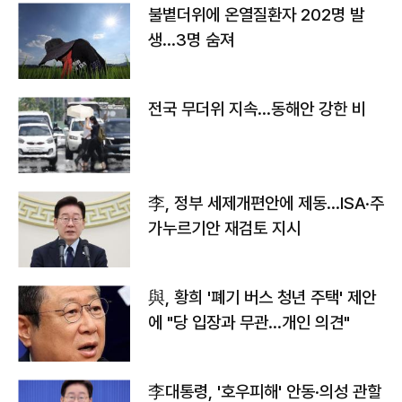
불볕더위에 온열질환자 202명 발
생…3명 숨져
전국 무더위 지속…동해안 강한 비
李, 정부 세제개편안에 제동…ISA·주
가누르기안 재검토 지시
與, 황희 '폐기 버스 청년 주택' 제안
에 "당 입장과 무관…개인 의견"
李대통령, '호우피해' 안동·의성 관할