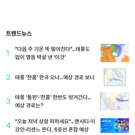
트렌드뉴스
"다음 주 기온 뚝 떨어진다"…태풍도
1
없이 열돔 박살 낸 '이것'
2
태풍 '찬홈' 한국 오나…예상 경로 보니
태풍 '돌핀'·'찬홈' 한반도 빗겨간다…
3
예상 경로는?
"오늘 저녁 상암 피하세요"…맨시티·이
4
강인·리센느 뜬다, 6호선 혼잡 예상