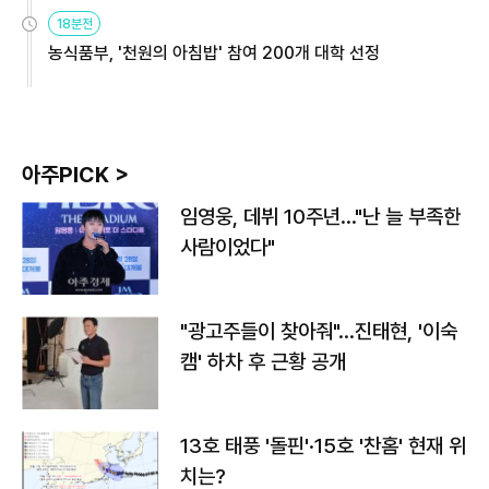
원
18분전
농식품부, '천원의 아침밥' 참여 200개 대학 선정
아주PICK >
임영웅, 데뷔 10주년…"난 늘 부족한
사람이었다"
"광고주들이 찾아줘"…진태현, '이숙
캠' 하차 후 근황 공개
13호 태풍 '돌핀'·15호 '찬홈' 현재 위
치는?