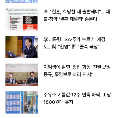
李 "결혼, 희망찬 새 출발돼야"… 대
출·청약 '결혼 페널티' 손본다
李대통령 'ISA·주가 누르기' 재검
토…與 "환영" 野 "졸속 국정"
이임생이 밝힌 '빵집 회동' 전말…"정
몽규, 홍명보로 하라 지시"
주유소 기름값 12주 연속 하락…L당
1800원대 유지