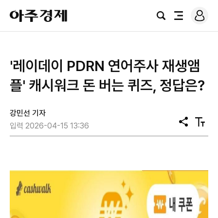
로
아
그
검
전
주
인
색
체
경
메
제
뉴
'레이데이 PDRN 연어주사 재생앰
플' 캐시워크 돈 버는 퀴즈, 정답은?
강민선 기자
공
텍
입력 2026-04-15 13:36
유
스
트
크
기