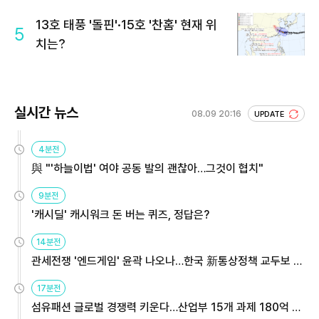
13호 태풍 '돌핀'·15호 '찬홈' 현재 위
5
치는?
실시간 뉴스
08.09 20:16
UPDATE
4분전
與 "'하늘이법' 여야 공동 발의 괜찮아…그것이 협치"
9분전
'캐시딜' 캐시워크 돈 버는 퀴즈, 정답은?
14분전
관세전쟁 '엔드게임' 윤곽 나오나…한국 新통상정책 교두보 활
용해야
17분전
섬유패션 글로벌 경쟁력 키운다…산업부 15개 과제 180억 지