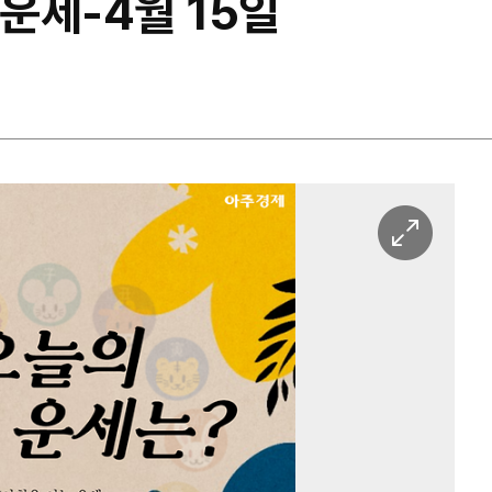
 운세-4월 15일
이
미
지
확
대