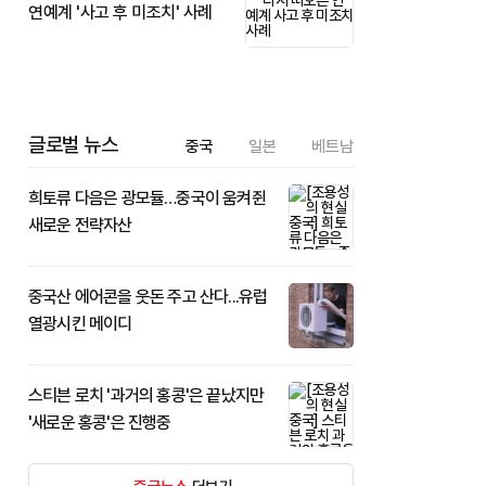
연예계 '사고 후 미조치' 사례
글로벌 뉴스
중국
일본
베트남
희토류 다음은 광모듈…중국이 움켜쥔
새로운 전략자산
중국산 에어콘을 웃돈 주고 산다...유럽
열광시킨 메이디
스티븐 로치 '과거의 홍콩'은 끝났지만
'새로운 홍콩'은 진행중