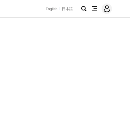
로
English
日本語
그
검
전
인
색
체
메
뉴