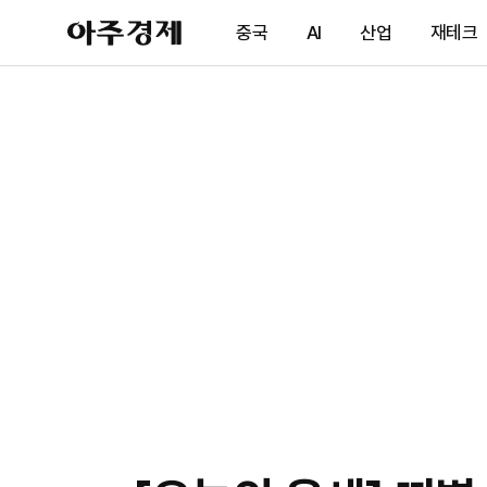
아
중국
AI
산업
재테크
주
경
제