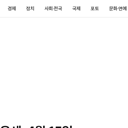
경제
정치
사회·전국
국제
포토
문화·연예