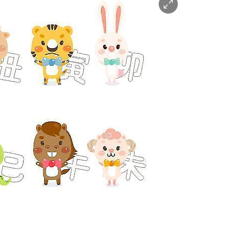
이
미
지
확
대