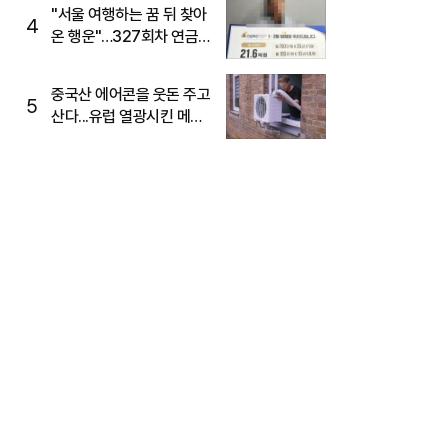
"서울 여행하는 꿈 뒤 찾아
4
온 행운"…327회차 연금
복권720+ 당첨번호조회
주목
중국산 에어콘을 웃돈 주고
5
산다...유럽 열광시킨 메이
디