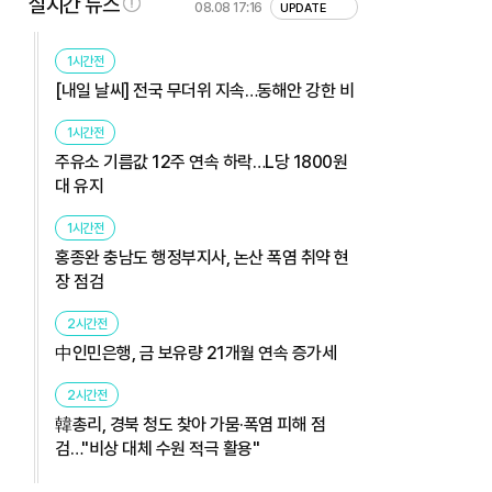
실시간 뉴스
08.08 17:16
UPDATE
1시간전
[내일 날씨] 전국 무더위 지속…동해안 강한 비
1시간전
주유소 기름값 12주 연속 하락…L당 1800원
대 유지
1시간전
홍종완 충남도 행정부지사, 논산 폭염 취약 현
장 점검
2시간전
中인민은행, 금 보유량 21개월 연속 증가세
2시간전
韓총리, 경북 청도 찾아 가뭄·폭염 피해 점
검…"비상 대체 수원 적극 활용"