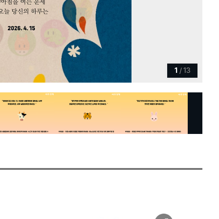
1
/
13