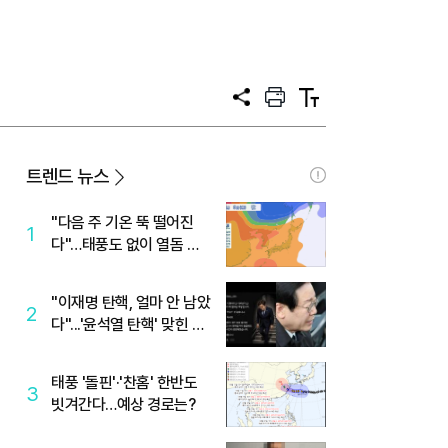
공
프
텍
유
린
스
트
트
크
기
트렌드 뉴스
"다음 주 기온 뚝 떨어진
1
다"…태풍도 없이 열돔 박
살 낸 '이것'
"이재명 탄핵, 얼마 안 남았
2
다"...'윤석열 탄핵' 맞힌 무
당, '성지글' 등장
태풍 '돌핀'·'찬홈' 한반도
3
빗겨간다…예상 경로는?