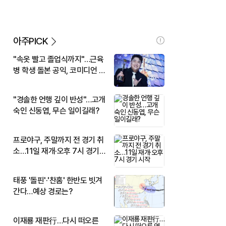
아주PICK
"속옷 빨고 졸업식까지"…근육
병 학생 돌본 공익, 코미디언 김
규원이었다
"경솔한 언행 깊이 반성"…고개
숙인 신동엽, 무슨 일이길래?
프로야구, 주말까지 전 경기 취
소…11일 재개·오후 7시 경기
시작
태풍 '돌핀'·'찬홈' 한반도 빗겨
간다…예상 경로는?
이재룡 재판行…다시 떠오른