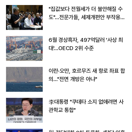
"집값보다 전월세가 더 불안해질 수
도"…전문가들, 세제개편안 부작용
우려
6월 경상흑자, 497억달러 '사상 최
대'…OECD 2위 수준
이란·오만, 호르무즈 새 항로 좌표 합
의…"전면 개방은 아냐"
李대통령 "쿠데타 소지 없애려면 사
관학교 통합"