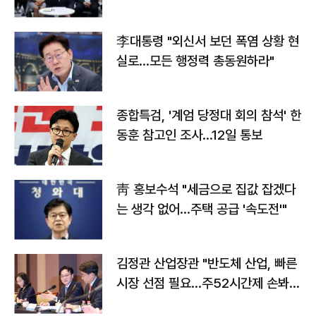
맞불
李대통령 "외신서 보던 폭염 상황 현
실로…모든 행정력 총동원하라"
종합특검, '계엄 당정대 회의 참석' 한
동훈 참고인 조사...12일 통보
靑 홍보수석 "세금으로 집값 잡겠다
는 생각 없어…주택 공급 '속도전'"
김정관 산업장관 "반도체 산업, 빠른
시장 선점 필요…주52시간제 손봐
야"