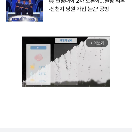
與 전당대회 2차 토론회…'탈당 의혹
·신천지 당원 가입 논란' 공방
더보기
arrow_forward_ios
Mute