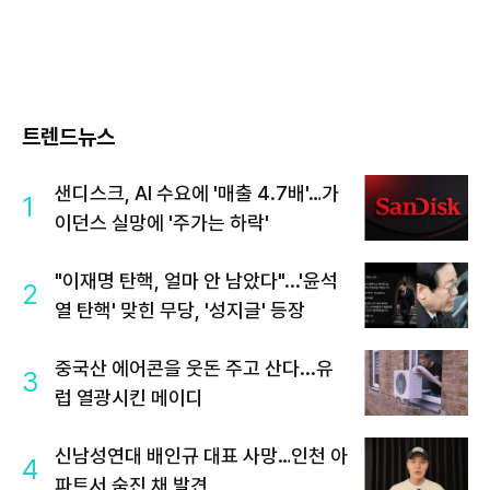
트렌드뉴스
샌디스크, AI 수요에 '매출 4.7배'…가
1
이던스 실망에 '주가는 하락'
"이재명 탄핵, 얼마 안 남았다"...'윤석
2
열 탄핵' 맞힌 무당, '성지글' 등장
중국산 에어콘을 웃돈 주고 산다...유
3
럽 열광시킨 메이디
신남성연대 배인규 대표 사망…인천 아
4
파트서 숨진 채 발견