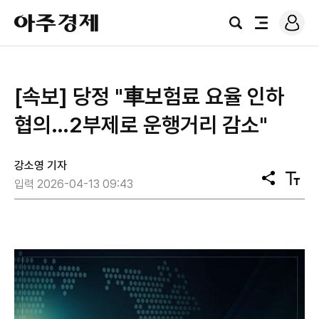
로
아
그
검
전
주
인
색
체
경
메
제
뉴
[속보] 당정 "車보험료 요율 인하
협의…2부제로 운행거리 감소"
강소영 기자
공
텍
입력 2026-04-13 09:43
유
스
트
크
기