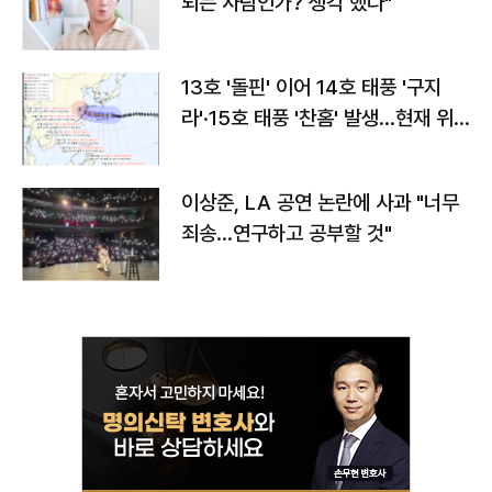
되는 사람인가? 생각 했다"
13호 '돌핀' 이어 14호 태풍 '구지
라'·15호 태풍 '찬홈' 발생…현재 위
치와 이동경로는?
이상준, LA 공연 논란에 사과 "너무
죄송…연구하고 공부할 것"