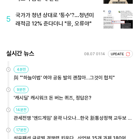
국가가 청년 상대로 '통수'?...청년미
5
래적금 12% 준다더니 "응, 오류야"
실시간 뉴스
08.07 01:14
UPDATE
4분전
與 "'하늘이법' 여야 공동 발의 괜찮아…그것이 협치"
9분전
'캐시딜' 캐시워크 돈 버는 퀴즈, 정답은?
14분전
관세전쟁 '엔드게임' 윤곽 나오나…한국 新통상정책 교두보 활
용해야
17분전
섬유패션 글로벌 경쟁력 키운다…산업부 15개 과제 180억 지