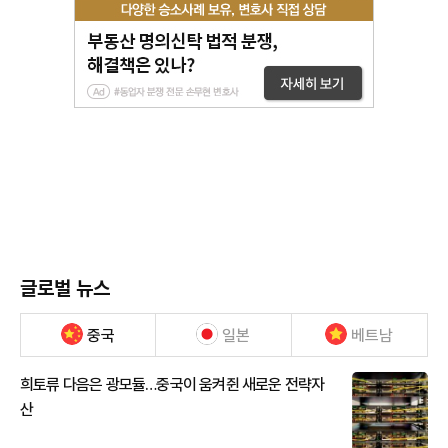
글로벌 뉴스
중국
일본
베트남
희토류 다음은 광모듈…중국이 움켜쥔 새로운 전략자
산