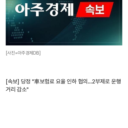
[사진=아주경제DB]
[속보] 당정 "車보험료 요율 인하 협의…2부제로 운행
거리 감소"