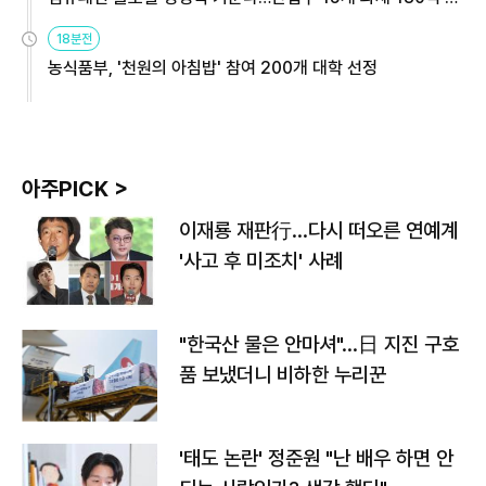
원
18분전
농식품부, '천원의 아침밥' 참여 200개 대학 선정
아주PICK >
이재룡 재판行…다시 떠오른 연예계
'사고 후 미조치' 사례
"한국산 물은 안마셔"…日 지진 구호
품 보냈더니 비하한 누리꾼
'태도 논란' 정준원 "난 배우 하면 안