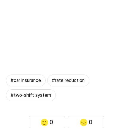
#car insurance
#rate reduction
#two-shift system
0
0