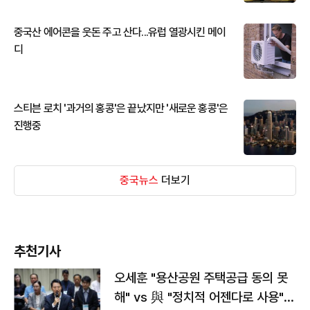
중국산 에어콘을 웃돈 주고 산다...유럽 열광시킨 메이
디
스티븐 로치 '과거의 홍콩'은 끝났지만 '새로운 홍콩'은
진행중
중국뉴스
더보기
추천기사
오세훈 "용산공원 주택공급 동의 못
해" vs 與 "정치적 어젠다로 사용"