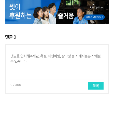
댓글
0
0
/ 300
등록