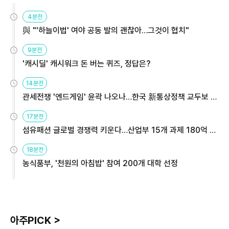
4분전
與 "'하늘이법' 여야 공동 발의 괜찮아…그것이 협치"
9분전
'캐시딜' 캐시워크 돈 버는 퀴즈, 정답은?
14분전
관세전쟁 '엔드게임' 윤곽 나오나…한국 新통상정책 교두보 활
용해야
17분전
섬유패션 글로벌 경쟁력 키운다…산업부 15개 과제 180억 지
원
18분전
농식품부, '천원의 아침밥' 참여 200개 대학 선정
아주PICK >