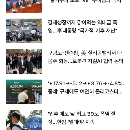
"실거주자 보호" vs "무책임의 극치"
경제성장까지 갉아먹는 역대급 폭
염…李대통령 "국가적 기후 재난"
구광모-젠슨황, 美 실리콘밸리서 다
음주 회동…로봇·피지컬AI 협력 논의
'+17.91→-5.12→+3.76→-4.8%'…'
종레' 규제에도 여전히 롤러코스터
타는 코스피
'입추'에도 낮 최고 39도 폭염 절
정…한밤 '열대야' 지속