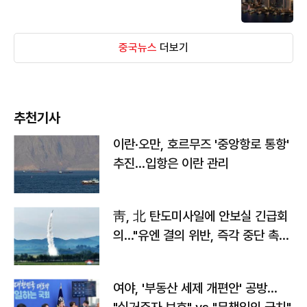
중국뉴스
더보기
추천기사
이란·오만, 호르무즈 '중앙항로 통항'
추진…입항은 이란 관리
靑, 北 탄도미사일에 안보실 긴급회
의…"유엔 결의 위반, 즉각 중단 촉
구"
여야, '부동산 세제 개편안' 공방…