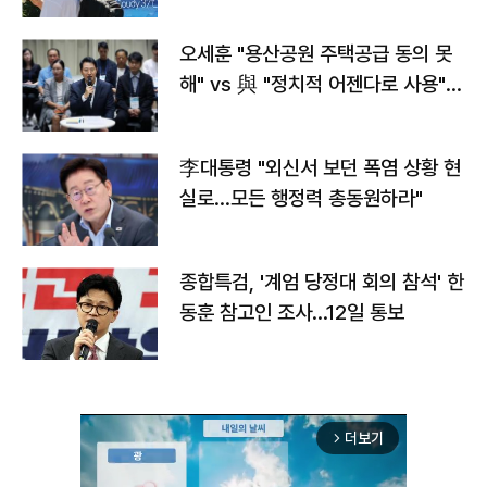
오세훈 "용산공원 주택공급 동의 못
해" vs 與 "정치적 어젠다로 사용"
맞불
李대통령 "외신서 보던 폭염 상황 현
실로…모든 행정력 총동원하라"
종합특검, '계엄 당정대 회의 참석' 한
동훈 참고인 조사...12일 통보
더보기
arrow_forward_ios