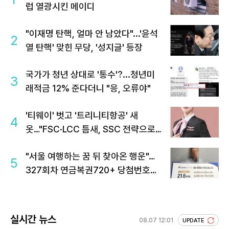
럽 열광시킨 메이디
"이재명 탄핵, 얼마 안 남았다"...'윤석
2
열 탄핵' 맞힌 무당, '성지글' 등장
국가가 청년 상대로 '통수'?...청년미
3
래적금 12% 준다더니 "응, 오류야"
'티웨이' 벗고 '트리니티항공' 새
4
옷…"FSC·LCC 틈새, SSC 전략으로
공략"
"서울 여행하는 꿈 뒤 찾아온 행운"…
5
327회차 연금복권720+ 당첨번호조
회 주목
실시간 뉴스
08.07 12:01
UPDATE