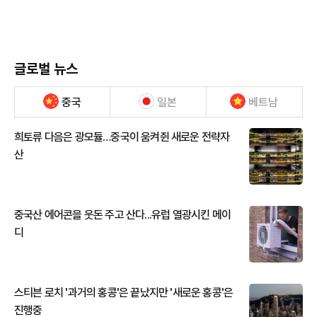
글로벌 뉴스
중국
일본
베트남
희토류 다음은 광모듈…중국이 움켜쥔 새로운 전략자
산
중국산 에어콘을 웃돈 주고 산다...유럽 열광시킨 메이
디
스티븐 로치 '과거의 홍콩'은 끝났지만 '새로운 홍콩'은
진행중