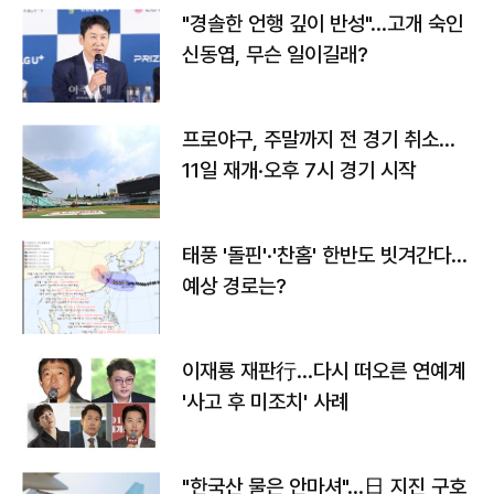
"경솔한 언행 깊이 반성"…고개 숙인
신동엽, 무슨 일이길래?
프로야구, 주말까지 전 경기 취소…
11일 재개·오후 7시 경기 시작
태풍 '돌핀'·'찬홈' 한반도 빗겨간다…
예상 경로는?
이재룡 재판行…다시 떠오른 연예계
'사고 후 미조치' 사례
"한국산 물은 안마셔"…日 지진 구호