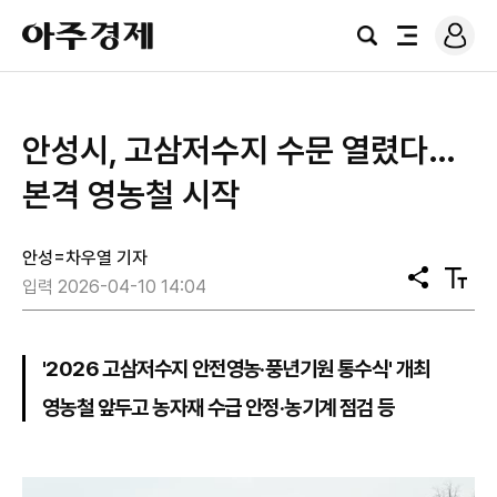
로
아
그
검
전
주
인
색
체
경
메
제
뉴
안성시, 고삼저수지 수문 열렸다…
본격 영농철 시작
안성=차우열 기자
공
텍
입력 2026-04-10 14:04
유
스
트
크
기
'2026 고삼저수지 안전영농·풍년기원 통수식' 개최
영농철 앞두고 농자재 수급 안정·농기계 점검 등