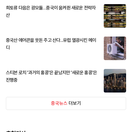
희토류 다음은 광모듈…중국이 움켜쥔 새로운 전략자
산
중국산 에어콘을 웃돈 주고 산다...유럽 열광시킨 메이
디
스티븐 로치 '과거의 홍콩'은 끝났지만 '새로운 홍콩'은
진행중
중국뉴스
더보기