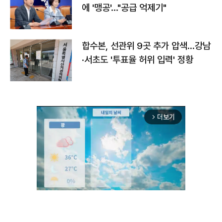
에 '맹공'…"공급 억제기"
합수본, 선관위 9곳 추가 압색…강남
·서초도 '투표율 허위 입력' 정황
더보기
arrow_forward_ios
Unmute