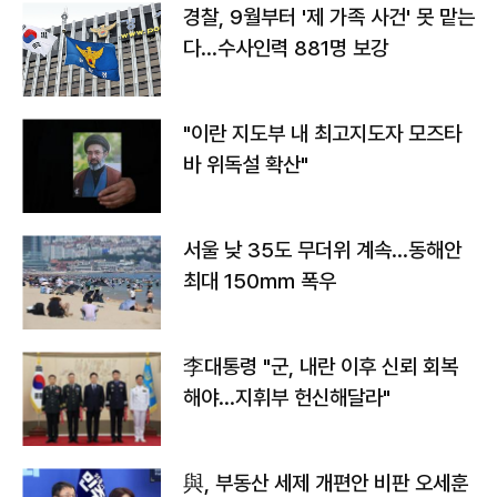
경찰, 9월부터 '제 가족 사건' 못 맡는
다…수사인력 881명 보강
"이란 지도부 내 최고지도자 모즈타
바 위독설 확산"
서울 낮 35도 무더위 계속…동해안
최대 150㎜ 폭우
李대통령 "군, 내란 이후 신뢰 회복
해야…지휘부 헌신해달라"
與, 부동산 세제 개편안 비판 오세훈