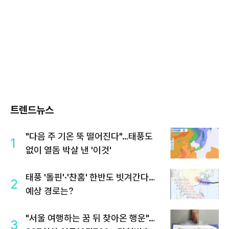
트렌드뉴스
"다음 주 기온 뚝 떨어진다"…태풍도
1
없이 열돔 박살 낸 '이것'
태풍 '돌핀'·'찬홈' 한반도 빗겨간다…
2
예상 경로는?
"서울 여행하는 꿈 뒤 찾아온 행운"…
3