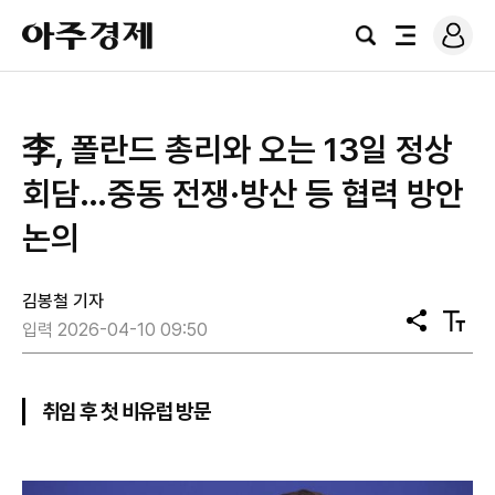
로
아
그
검
전
주
인
색
체
경
메
제
뉴
李, 폴란드 총리와 오는 13일 정상
회담…중동 전쟁·방산 등 협력 방안
논의
김봉철 기자
공
텍
입력 2026-04-10 09:50
유
스
트
크
기
취임 후 첫 비유럽 방문