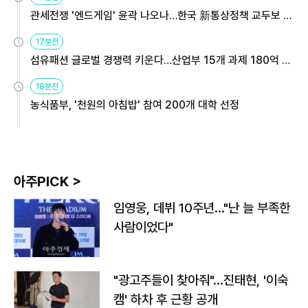
관세전쟁 '엔드게임' 윤곽 나오나…한국 新통상정책 교두보 활
용해야
17분전
섬유패션 글로벌 경쟁력 키운다…산업부 15개 과제 180억 지
원
18분전
농식품부, '천원의 아침밥' 참여 200개 대학 선정
아주PICK >
임영웅, 데뷔 10주년…"난 늘 부족한
사람이었다"
"광고주들이 찾아줘"…진태현, '이숙
캠' 하차 후 근황 공개