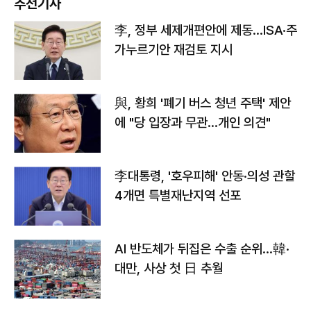
추천기사
李, 정부 세제개편안에 제동…ISA·주
가누르기안 재검토 지시
與, 황희 '폐기 버스 청년 주택' 제안
에 "당 입장과 무관…개인 의견"
李대통령, '호우피해' 안동·의성 관할
4개면 특별재난지역 선포
AI 반도체가 뒤집은 수출 순위…韓·
대만, 사상 첫 日 추월