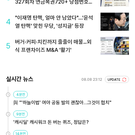
327회차 연금복권720+ 당첨번호조
회 주목
"이재명 탄핵, 얼마 안 남았다"...'윤석
4
열 탄핵' 맞힌 무당, '성지글' 등장
버거·커피·치킨까지 줄줄이 매물…외
5
식 프랜차이즈 M&A '활기'
실시간 뉴스
08.08 23:12
UPDATE
4분전
與 "'하늘이법' 여야 공동 발의 괜찮아…그것이 협치"
9분전
'캐시딜' 캐시워크 돈 버는 퀴즈, 정답은?
14분전