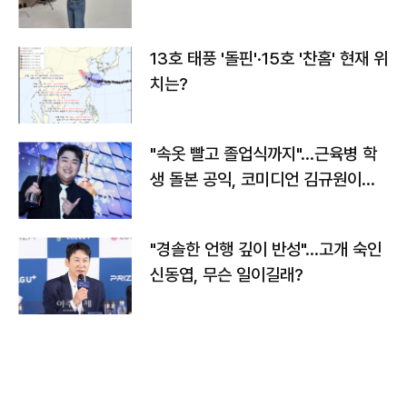
13호 태풍 '돌핀'·15호 '찬홈' 현재 위
치는?
"속옷 빨고 졸업식까지"…근육병 학
생 돌본 공익, 코미디언 김규원이었
다
"경솔한 언행 깊이 반성"…고개 숙인
신동엽, 무슨 일이길래?