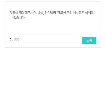
0
/ 300
등록