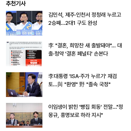
추천기사
김민석, 제주·인천서 정청래 누르고
2승째…2대1 구도 완성
李 "결혼, 희망찬 새 출발돼야"… 대
출·청약 '결혼 페널티' 손본다
李대통령 'ISA·주가 누르기' 재검
토…與 "환영" 野 "졸속 국정"
이임생이 밝힌 '빵집 회동' 전말…"정
몽규, 홍명보로 하라 지시"