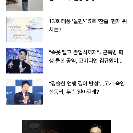
13호 태풍 '돌핀'·15호 '찬홈' 현재 위
치는?
"속옷 빨고 졸업식까지"…근육병 학
생 돌본 공익, 코미디언 김규원이었
다
"경솔한 언행 깊이 반성"…고개 숙인
신동엽, 무슨 일이길래?