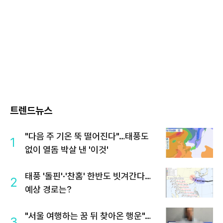
트렌드뉴스
"다음 주 기온 뚝 떨어진다"…태풍도
1
없이 열돔 박살 낸 '이것'
태풍 '돌핀'·'찬홈' 한반도 빗겨간다…
2
예상 경로는?
"서울 여행하는 꿈 뒤 찾아온 행운"…
3