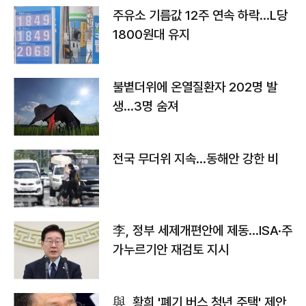
주유소 기름값 12주 연속 하락…L당
1800원대 유지
불볕더위에 온열질환자 202명 발
생…3명 숨져
전국 무더위 지속…동해안 강한 비
李, 정부 세제개편안에 제동…ISA·주
가누르기안 재검토 지시
與, 황희 '폐기 버스 청년 주택' 제안