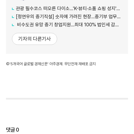
관광 필수코스 떠오른 다이소...'K-뷰티·소품 쇼핑 성지'로 등극
[정연우의 중기직설] 숫자에 가려진 현장...중기부 업무보고의 그늘
비수도권 유망 중기 창업지원...최대 100% 법인세 감면 나서
기자의 다른기사
©'5개국어 글로벌 경제신문' 아주경제. 무단전재·재배포 금지
댓글
0