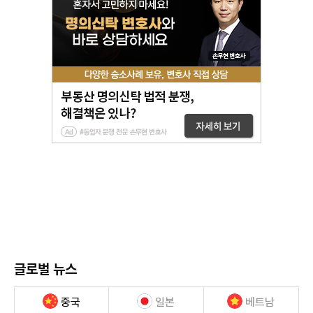
글로벌 뉴스
중국
일본
베트남