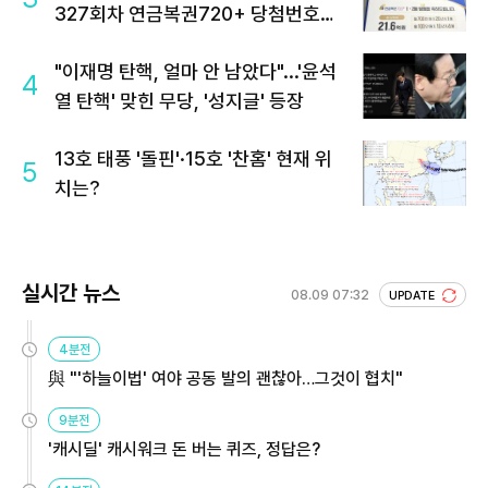
327회차 연금복권720+ 당첨번호조
회 주목
"이재명 탄핵, 얼마 안 남았다"...'윤석
4
열 탄핵' 맞힌 무당, '성지글' 등장
13호 태풍 '돌핀'·15호 '찬홈' 현재 위
5
치는?
실시간 뉴스
08.09 07:32
UPDATE
4분전
與 "'하늘이법' 여야 공동 발의 괜찮아…그것이 협치"
9분전
'캐시딜' 캐시워크 돈 버는 퀴즈, 정답은?