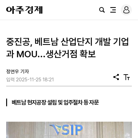
로
아
그
검
전
주
인
색
체
경
메
제
뉴
중진공, 베트남 산업단지 개발 기업
과 MOU...생산거점 확보
정연우 기자
공
텍
입력 2025-11-25 18:21
유
스
트
크
기
베트남 현지공장 설립 및 입주절차 등 자문