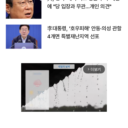
에 "당 입장과 무관…개인 의견"
李대통령, '호우피해' 안동·의성 관할
4개면 특별재난지역 선포
더보기
arrow_forward_ios
Unmute