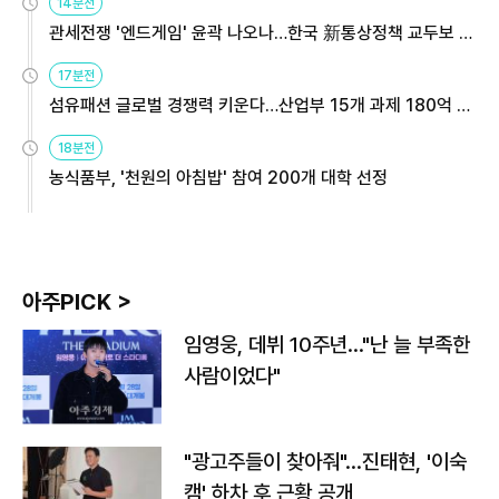
14분전
관세전쟁 '엔드게임' 윤곽 나오나…한국 新통상정책 교두보 활
용해야
17분전
섬유패션 글로벌 경쟁력 키운다…산업부 15개 과제 180억 지
원
18분전
농식품부, '천원의 아침밥' 참여 200개 대학 선정
아주PICK >
임영웅, 데뷔 10주년…"난 늘 부족한
사람이었다"
"광고주들이 찾아줘"…진태현, '이숙
캠' 하차 후 근황 공개