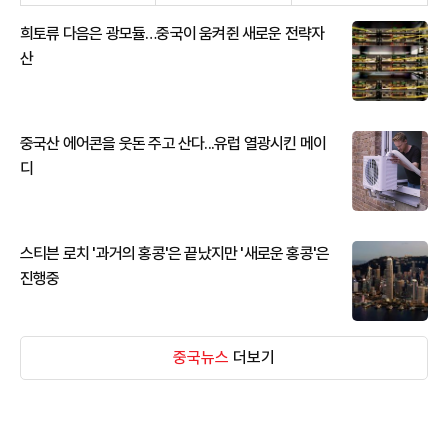
희토류 다음은 광모듈…중국이 움켜쥔 새로운 전략자
산
중국산 에어콘을 웃돈 주고 산다...유럽 열광시킨 메이
디
스티븐 로치 '과거의 홍콩'은 끝났지만 '새로운 홍콩'은
진행중
중국뉴스
더보기