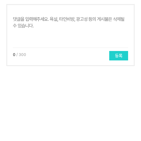
0
/ 300
등록