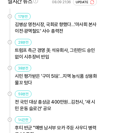
실시간 뉴스
08.09 21:36
UPDATE
17분전
김병삼 영천시장, 국회로 향했다…'마사회 본사
이전·광역철도' 사수 총력전
28분전
트럼프 측근 경영 美 석유회사, 그린란드 승인
없이 시추장비 반입
38분전
시민 평가받은 '구미 5味'…지역 농식품 상용화
물꼬 텄다
59분전
전 국민 대상 총상금 400만원...김천시, '새 시
민 운동 슬로건' 공모
1시간전
후티 반군 "예멘 남서부 모카 주둔 사우디 병력