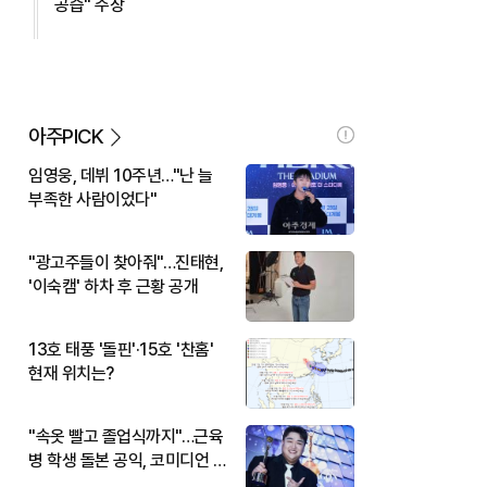
공습" 주장
아주PICK
임영웅, 데뷔 10주년…"난 늘
부족한 사람이었다"
"광고주들이 찾아줘"…진태현,
'이숙캠' 하차 후 근황 공개
13호 태풍 '돌핀'·15호 '찬홈'
현재 위치는?
"속옷 빨고 졸업식까지"…근육
병 학생 돌본 공익, 코미디언 김
규원이었다