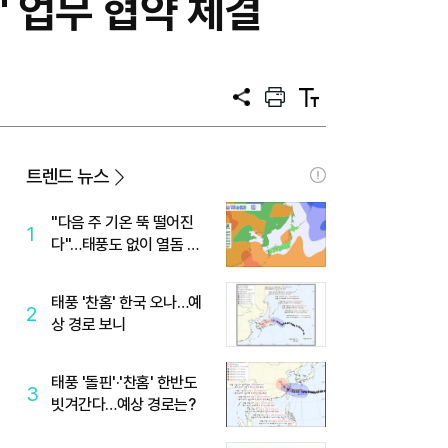
축' 업무 협약 체결
공
프
텍
유
린
스
트
트
크
기
트렌드 뉴스
"다음 주 기온 뚝 떨어진
1
다"…태풍도 없이 열돔 박
살 낸 '이것'
태풍 '찬홈' 한국 오나…예
2
상 경로 보니
태풍 '돌핀'·'찬홈' 한반도
3
빗겨간다…예상 경로는?