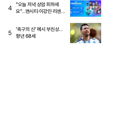
"오늘 저녁 상암 피하세
4
요"…맨시티·이강인·리센느
뜬다, 6호선 혼잡 예상
'축구의 신' 메시 부친상…
5
향년 68세