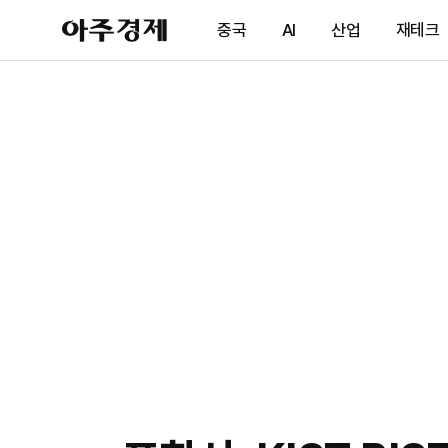
아
중국
AI
산업
재테크
주
경
제