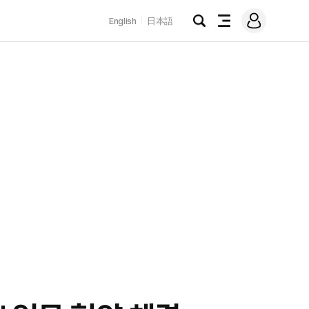
로
English
日本語
그
검
전
인
색
체
메
뉴