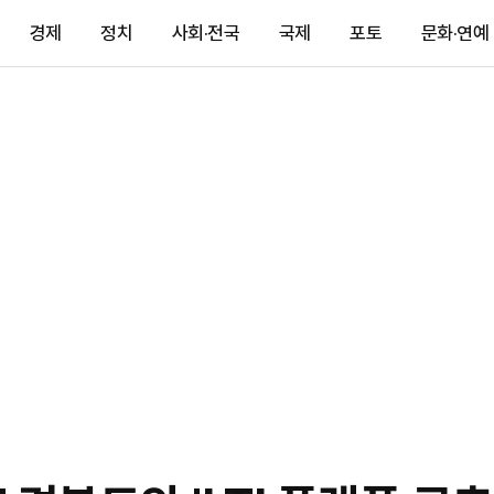
경제
정치
사회·전국
국제
포토
문화·연예