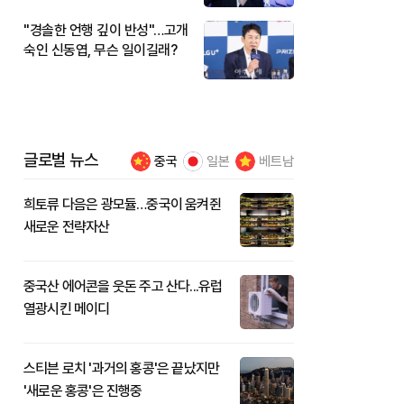
"경솔한 언행 깊이 반성"…고개
숙인 신동엽, 무슨 일이길래?
글로벌 뉴스
중국
일본
베트남
희토류 다음은 광모듈…중국이 움켜쥔
새로운 전략자산
중국산 에어콘을 웃돈 주고 산다...유럽
열광시킨 메이디
스티븐 로치 '과거의 홍콩'은 끝났지만
'새로운 홍콩'은 진행중