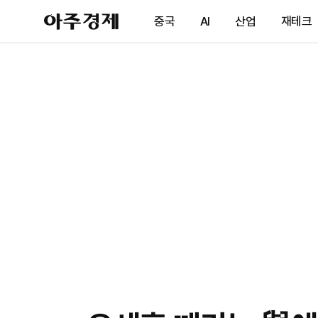
아
중국
AI
산업
재테크
주
경
제