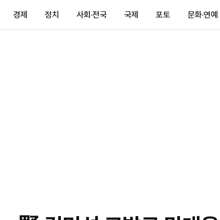
경제
정치
사회·전국
국제
포토
문화·연예