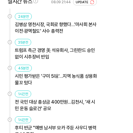
실시간 뉴스
08.09 21:44
UPDATE
24분전
김병삼 영천시장, 국회로 향했다…'마사회 본사
이전·광역철도' 사수 총력전
35분전
트럼프 측근 경영 美 석유회사, 그린란드 승인
없이 시추장비 반입
45분전
시민 평가받은 '구미 5味'…지역 농식품 상용화
물꼬 텄다
1시간전
전 국민 대상 총상금 400만원...김천시, '새 시
민 운동 슬로건' 공모
1시간전
후티 반군 "예멘 남서부 모카 주둔 사우디 병력