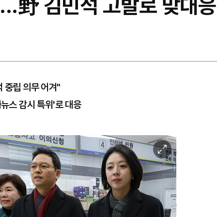
..野 김민석 고발로 맞대응
 중립 의무 어겨"
짜뉴스 감시 특위'로 대응
이
미
지
확
대