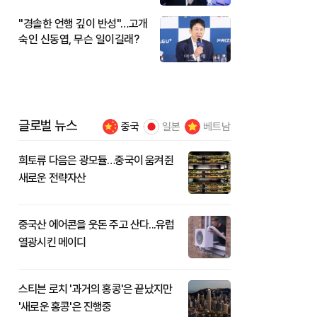
"경솔한 언행 깊이 반성"…고개
숙인 신동엽, 무슨 일이길래?
글로벌 뉴스
중국
일본
베트남
희토류 다음은 광모듈…중국이 움켜쥔
새로운 전략자산
중국산 에어콘을 웃돈 주고 산다...유럽
열광시킨 메이디
스티븐 로치 '과거의 홍콩'은 끝났지만
'새로운 홍콩'은 진행중