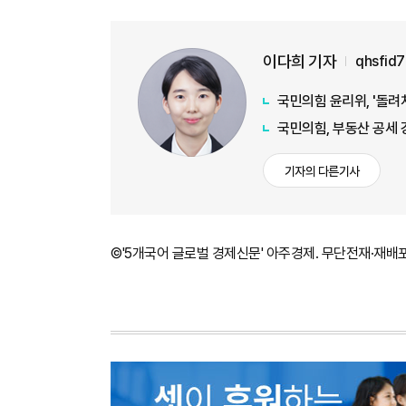
이다희 기자
qhsfid
국민의힘 윤리위, '돌려
국민의힘, 부동산 공세 강
기자의 다른기사
©'5개국어 글로벌 경제신문' 아주경제. 무단전재·재배