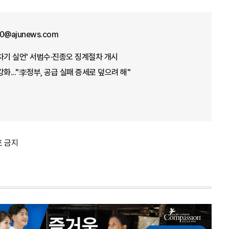
70@ajunews.com
차기 실언' 서범수·진종오 징계절차 개시
화..."李정부, 공급 실패 증세로 덮으려 해"
포 금지