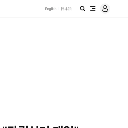
로
English
日本語
그
검
전
인
색
체
메
뉴