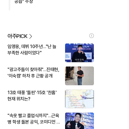
공습" 주장
아주PICK
임영웅, 데뷔 10주년…"난 늘
부족한 사람이었다"
"광고주들이 찾아줘"…진태현,
'이숙캠' 하차 후 근황 공개
13호 태풍 '돌핀'·15호 '찬홈'
현재 위치는?
"속옷 빨고 졸업식까지"…근육
병 학생 돌본 공익, 코미디언 김
규원이었다