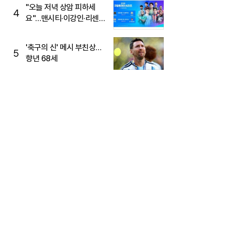
"오늘 저녁 상암 피하세
4
요"…맨시티·이강인·리센느
뜬다, 6호선 혼잡 예상
'축구의 신' 메시 부친상…
5
향년 68세