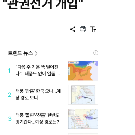
 "관권선거 개입"
공
프
텍
유
린
스
트
트
크
기
트렌드 뉴스
"다음 주 기온 뚝 떨어진
1
다"…태풍도 없이 열돔 박
살 낸 '이것'
태풍 '찬홈' 한국 오나…예
2
상 경로 보니
태풍 '돌핀'·'찬홈' 한반도
3
빗겨간다…예상 경로는?