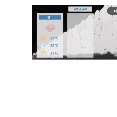
더
arrow_forward_ios
Mut