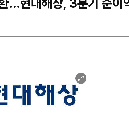
환…현대해상, 3분기 순이익
이
미
지
확
대