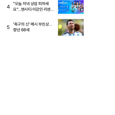
"오늘 저녁 상암 피하세
4
요"…맨시티·이강인·리센느
뜬다, 6호선 혼잡 예상
'축구의 신' 메시 부친상…
5
향년 68세