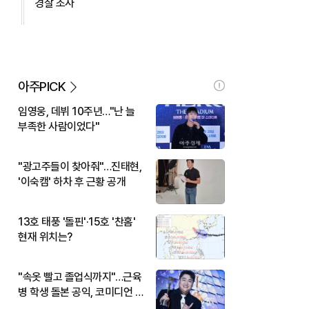
경찰 조사
아주PICK
임영웅, 데뷔 10주년…"난 늘
부족한 사람이었다"
"광고주들이 찾아줘"…진태현,
'이숙캠' 하차 후 근황 공개
13호 태풍 '돌핀'·15호 '찬홈'
현재 위치는?
"속옷 빨고 졸업식까지"…근육
병 학생 돌본 공익, 코미디언 김
규원이었다