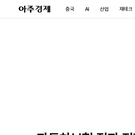
아
중국
AI
산업
재테크
주
경
제