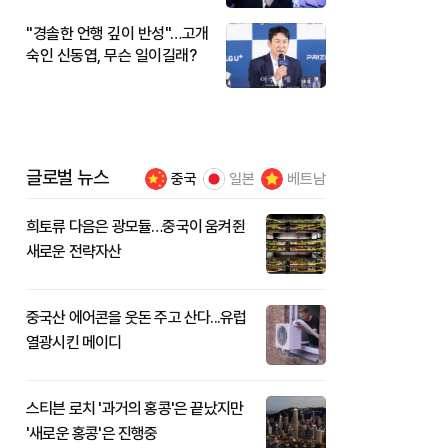
"경솔한 언행 깊이 반성"…고개
숙인 신동엽, 무슨 일이길래?
글로벌 뉴스
중국
일본
베트남
희토류 다음은 광모듈…중국이 움켜쥔
새로운 전략자산
중국산 에어콘을 웃돈 주고 산다...유럽
열광시킨 메이디
스티븐 로치 '과거의 홍콩'은 끝났지만
'새로운 홍콩'은 진행중