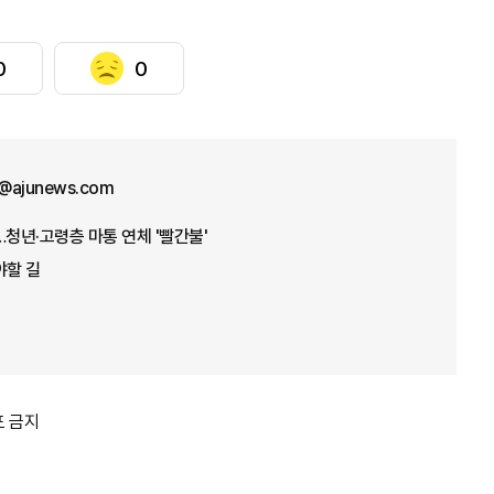
0
0
@ajunews.com
…청년·고령층 마통 연체 '빨간불'
야할 길
포 금지