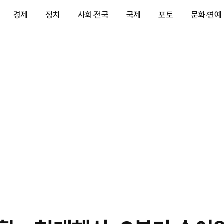
경제
정치
사회·전국
국제
포토
문화·연예