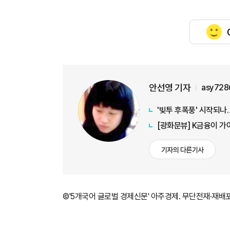
안선영 기자
asy728
'빚투 후폭풍' 시작되나
[광화문뷰] K금융이 가
기자의 다른기사
©'5개국어 글로벌 경제신문' 아주경제. 무단전재·재배