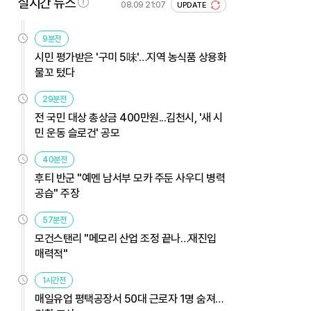
실시간 뉴스
08.09 21:07
UPDATE
9분전
시민 평가받은 '구미 5味'…지역 농식품 상용화
물꼬 텄다
29분전
전 국민 대상 총상금 400만원...김천시, '새 시
민 운동 슬로건' 공모
40분전
후티 반군 "예멘 남서부 모카 주둔 사우디 병력
공습" 주장
57분전
모건스탠리 "메모리 산업 조정 끝나…재진입
매력적"
1시간전
매일유업 평택공장서 50대 근로자 1명 숨져…