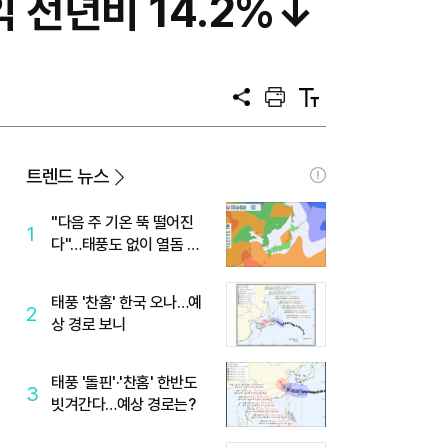
 전년비 14.2%↓
공
프
텍
유
린
스
트
트
크
기
트렌드 뉴스
"다음 주 기온 뚝 떨어진
1
다"…태풍도 없이 열돔 박
살 낸 '이것'
태풍 '찬홈' 한국 오나…예
2
상 경로 보니
태풍 '돌핀'·'찬홈' 한반도
3
빗겨간다…예상 경로는?