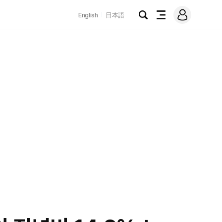
로
English
日本語
그
검
전
인
색
체
메
뉴