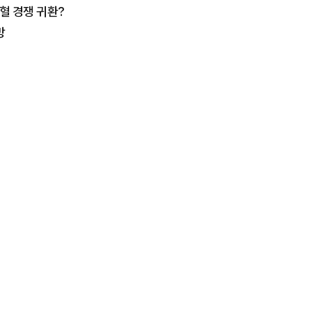
출혈 경쟁 귀환?
망