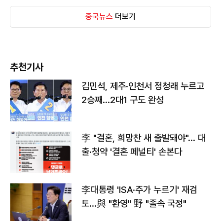
중국뉴스
더보기
추천기사
김민석, 제주·인천서 정청래 누르고
2승째…2대1 구도 완성
李 "결혼, 희망찬 새 출발돼야"… 대
출·청약 '결혼 페널티' 손본다
李대통령 'ISA·주가 누르기' 재검
토…與 "환영" 野 "졸속 국정"