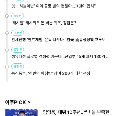
與 "'하늘이법' 여야 공동 발의 괜찮아…그것이 협치"
9분전
'캐시딜' 캐시워크 돈 버는 퀴즈, 정답은?
14분전
관세전쟁 '엔드게임' 윤곽 나오나…한국 新통상정책 교두보 활
용해야
17분전
섬유패션 글로벌 경쟁력 키운다…산업부 15개 과제 180억 지
원
18분전
농식품부, '천원의 아침밥' 참여 200개 대학 선정
아주PICK >
임영웅, 데뷔 10주년…"난 늘 부족한