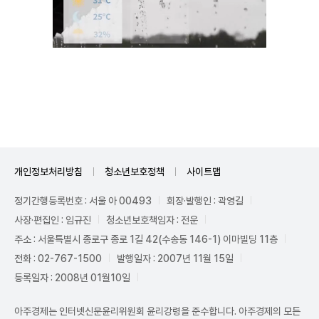
Unmute
개인정보처리방침
청소년보호정책
사이트맵
정기간행등록번호 : 서울 아 00493
회장·발행인 : 곽영길
사장·편집인 : 임규진
청소년보호책임자 : 전운
주소 : 서울특별시 종로구 종로 1길 42(수송동 146-1) 이마빌딩 11층
전화 : 02-767-1500
발행일자 : 2007년 11월 15일
등록일자 : 2008년 01월10일
아주경제는 인터넷신문윤리위원회 윤리강령을 준수합니다. 아주경제의 모든