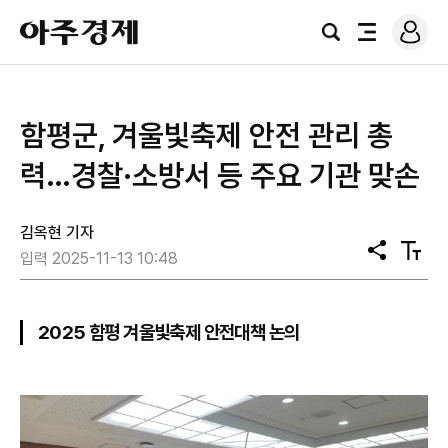
로
아
그
검
전
주
인
색
체
경
메
제
뉴
함평군, 겨울빛축제 안전 관리 총
력…경찰·소방서 등 주요 기관 맞손
김옥현 기자
공
텍
입력 2025-11-13 10:48
유
스
트
크
기
2025 함평 겨울빛축제 안전대책 논의