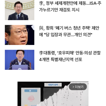
李, 정부 세제개편안에 제동…ISA·주
가누르기안 재검토 지시
與, 황희 '폐기 버스 청년 주택' 제안
에 "당 입장과 무관…개인 의견"
李대통령, '호우피해' 안동·의성 관할
4개면 특별재난지역 선포
더보기
arrow_forward_ios