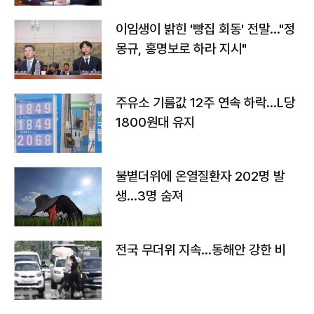
이임생이 밝힌 '빵집 회동' 전말…"정
몽규, 홍명보로 하라 지시"
주유소 기름값 12주 연속 하락…L당
1800원대 유지
불볕더위에 온열질환자 202명 발
생…3명 숨져
전국 무더위 지속…동해안 강한 비