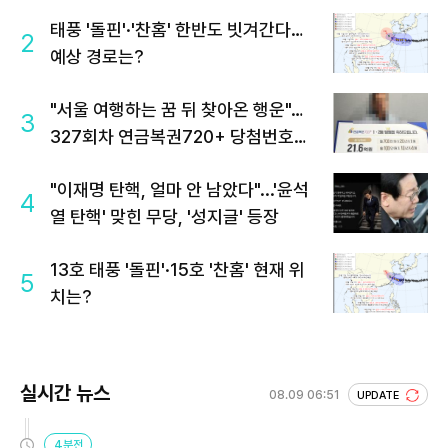
태풍 '돌핀'·'찬홈' 한반도 빗겨간다…
2
예상 경로는?
"서울 여행하는 꿈 뒤 찾아온 행운"…
3
327회차 연금복권720+ 당첨번호조
회 주목
"이재명 탄핵, 얼마 안 남았다"...'윤석
4
열 탄핵' 맞힌 무당, '성지글' 등장
13호 태풍 '돌핀'·15호 '찬홈' 현재 위
5
치는?
실시간 뉴스
08.09 06:51
UPDATE
4분전