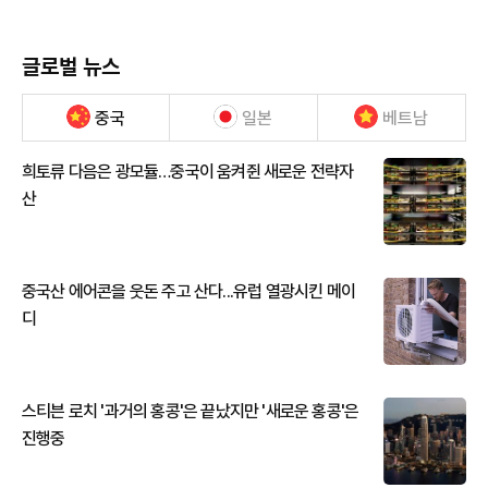
글로벌 뉴스
중국
일본
베트남
희토류 다음은 광모듈…중국이 움켜쥔 새로운 전략자
산
중국산 에어콘을 웃돈 주고 산다...유럽 열광시킨 메이
디
스티븐 로치 '과거의 홍콩'은 끝났지만 '새로운 홍콩'은
진행중