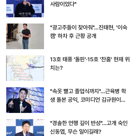
사람이었다"
"광고주들이 찾아줘"…진태현, '이숙
캠' 하차 후 근황 공개
13호 태풍 '돌핀'·15호 '찬홈' 현재 위
치는?
"속옷 빨고 졸업식까지"…근육병 학
생 돌본 공익, 코미디언 김규원이었
다
"경솔한 언행 깊이 반성"…고개 숙인
신동엽, 무슨 일이길래?