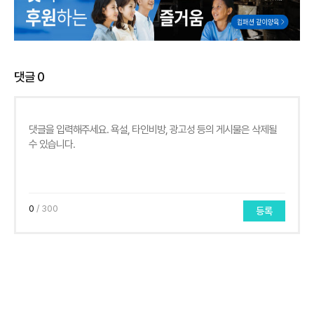
댓글
0
0
/ 300
등록