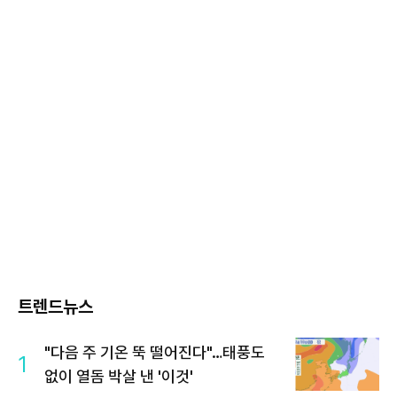
트렌드뉴스
"다음 주 기온 뚝 떨어진다"…태풍도
1
없이 열돔 박살 낸 '이것'