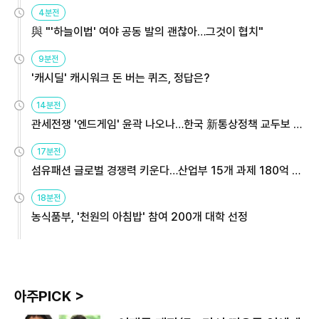
4분전
與 "'하늘이법' 여야 공동 발의 괜찮아…그것이 협치"
9분전
'캐시딜' 캐시워크 돈 버는 퀴즈, 정답은?
14분전
관세전쟁 '엔드게임' 윤곽 나오나…한국 新통상정책 교두보 활
용해야
17분전
섬유패션 글로벌 경쟁력 키운다…산업부 15개 과제 180억 지
원
18분전
농식품부, '천원의 아침밥' 참여 200개 대학 선정
아주PICK >