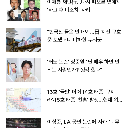
이재룡 재판行…다시 떠오른 연예계
'사고 후 미조치' 사례
"한국산 물은 안마셔"…日 지진 구호
품 보냈더니 비하한 누리꾼
'태도 논란' 정준원 "난 배우 하면 안
되는 사람인가? 생각 했다"
13호 '돌핀' 이어 14호 태풍 '구지
라'·15호 태풍 '찬홈' 발생…현재 위
치와 이동경로는?
이상준, LA 공연 논란에 사과 "너무