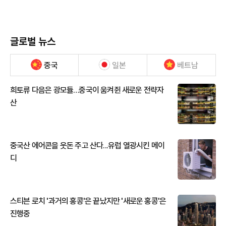
글로벌 뉴스
중국
일본
베트남
희토류 다음은 광모듈…중국이 움켜쥔 새로운 전략자
산
중국산 에어콘을 웃돈 주고 산다...유럽 열광시킨 메이
디
스티븐 로치 '과거의 홍콩'은 끝났지만 '새로운 홍콩'은
진행중