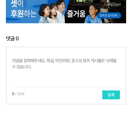
댓글
0
0
/ 300
등록