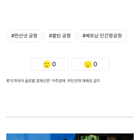
#떤선녓 공항
#롱탄 공항
#베트남 민간항공청
0
0
©'5개국어 글로벌 경제신문' 아주경제. 무단전재·재배포 금지