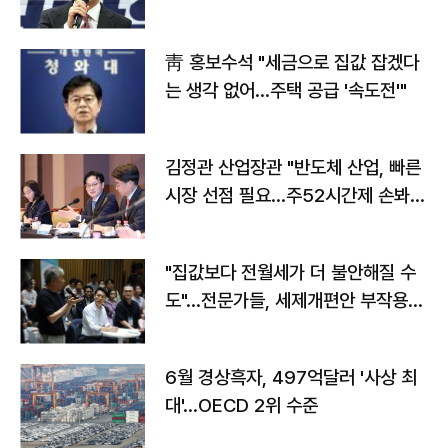
靑 홍보수석 "세금으로 집값 잡겠다
는 생각 없어…주택 공급 '속도전'"
김정관 산업장관 "반도체 산업, 빠른
시장 선점 필요…주52시간제 손봐
야"
"집값보다 전월세가 더 불안해질 수
도"…전문가들, 세제개편안 부작용
우려
6월 경상흑자, 497억달러 '사상 최
대'…OECD 2위 수준