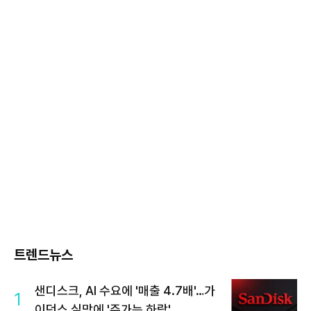
트렌드뉴스
샌디스크, AI 수요에 '매출 4.7배'…가
1
이던스 실망에 '주가는 하락'