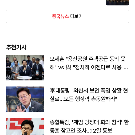
중국뉴스
더보기
추천기사
오세훈 "용산공원 주택공급 동의 못
해" vs 與 "정치적 어젠다로 사용"
맞불
李대통령 "외신서 보던 폭염 상황 현
실로…모든 행정력 총동원하라"
종합특검, '계엄 당정대 회의 참석' 한
동훈 참고인 조사...12일 통보