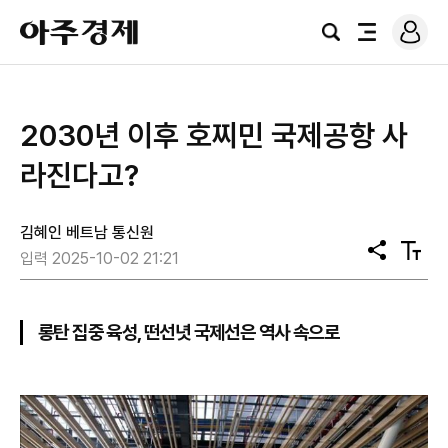
로
아
그
검
전
주
인
색
체
경
메
제
뉴
2030년 이후 호찌민 국제공항 사
라진다고?
김혜인 베트남 통신원
공
텍
입력 2025-10-02 21:21
유
스
트
크
기
롱탄 집중 육성, 떤선녓 국제선은 역사 속으로