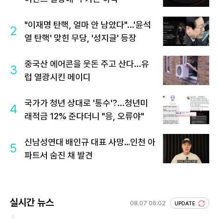
"이재명 탄핵, 얼마 안 남았다"...'윤석
2
열 탄핵' 맞힌 무당, '성지글' 등장
중국산 에어콘을 웃돈 주고 산다...유
3
럽 열광시킨 메이디
국가가 청년 상대로 '통수'?...청년미
4
래적금 12% 준다더니 "응, 오류야"
신남성연대 배인규 대표 사망…인천 아
5
파트서 숨진 채 발견
실시간 뉴스
08.07 06:02
UPDATE