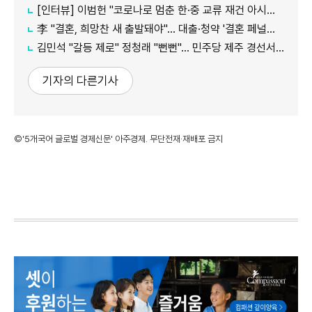
[인터뷰] 이범헌 "코로나로 멈춘 한·중 교류 재건 아시아 특화 문화 사업 펼칠 것"
李 "결혼, 희망찬 새 출발돼야"… 대출·청약 '결혼 페널티' 손본다
김민석 "갈등 제로" 정청래 "뻔뻔"… 민주당 제주 경선서 격돌
기자의 다른기사
©'5개국어 글로벌 경제신문' 아주경제. 무단전재·재배포 금지