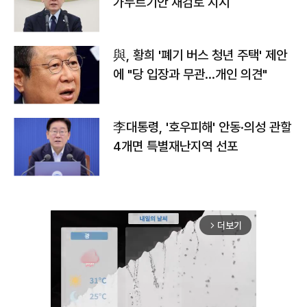
가누르기안 재검토 지시
與, 황희 '폐기 버스 청년 주택' 제안
에 "당 입장과 무관…개인 의견"
李대통령, '호우피해' 안동·의성 관할
4개면 특별재난지역 선포
더보기
arrow_forward_ios