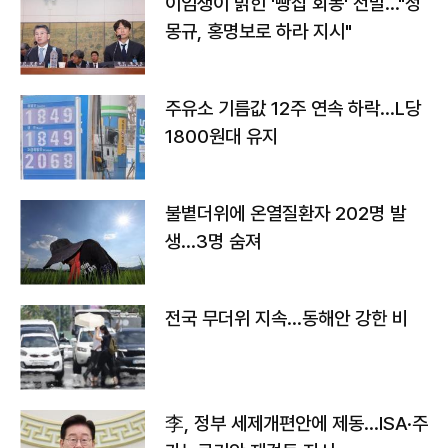
이임생이 밝힌 '빵집 회동' 전말…"정
몽규, 홍명보로 하라 지시"
주유소 기름값 12주 연속 하락…L당
1800원대 유지
불볕더위에 온열질환자 202명 발
생…3명 숨져
전국 무더위 지속…동해안 강한 비
李, 정부 세제개편안에 제동…ISA·주