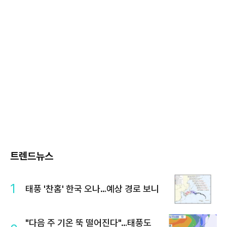
트렌드뉴스
1
태풍 '찬홈' 한국 오나…예상 경로 보니
"다음 주 기온 뚝 떨어진다"…태풍도