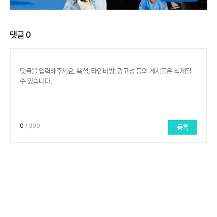
댓글
0
0
/ 300
등록