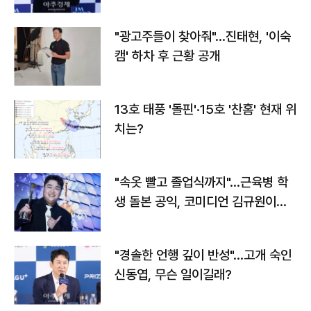
"광고주들이 찾아줘"…진태현, '이숙
캠' 하차 후 근황 공개
13호 태풍 '돌핀'·15호 '찬홈' 현재 위
치는?
"속옷 빨고 졸업식까지"…근육병 학
생 돌본 공익, 코미디언 김규원이었
다
"경솔한 언행 깊이 반성"…고개 숙인
신동엽, 무슨 일이길래?