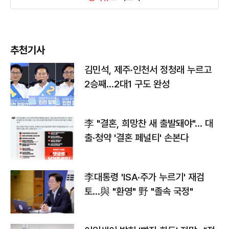
추천기사
김민석, 제주·인천서 정청래 누르고
2승째…2대1 구도 완성
李 "결혼, 희망찬 새 출발돼야"… 대
출·청약 '결혼 페널티' 손본다
李대통령 'ISA·주가 누르기' 재검
토…與 "환영" 野 "졸속 국정"