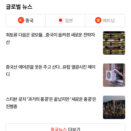
글로벌 뉴스
중국
일본
베트남
희토류 다음은 광모듈…중국이 움켜쥔 새로운 전략자
산
중국산 에어콘을 웃돈 주고 산다...유럽 열광시킨 메이
디
스티븐 로치 '과거의 홍콩'은 끝났지만 '새로운 홍콩'은
진행중
중국뉴스
더보기