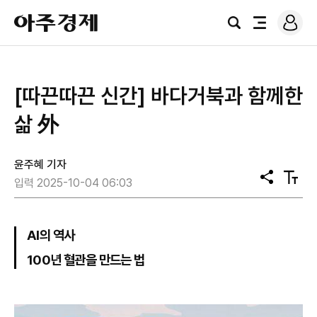
로
아
그
검
전
주
인
색
체
경
메
제
뉴
​​​​​​​[따끈따끈 신간] 바다거북과 함께한
삶 外
윤주혜 기자
공
텍
입력 2025-10-04 06:03
유
스
트
크
기
AI의 역사
100년 혈관을 만드는 법