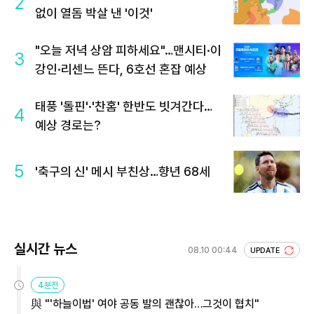
2
없이 열돔 박살 낸 '이것'
"오늘 저녁 상암 피하세요"…맨시티·이
3
강인·리센느 뜬다, 6호선 혼잡 예상
태풍 '돌핀'·'찬홈' 한반도 빗겨간다…
4
예상 경로는?
5
'축구의 신' 메시 부친상…향년 68세
실시간 뉴스
08.10 00:44
UPDATE
4분전
與 "'하늘이법' 여야 공동 발의 괜찮아…그것이 협치"