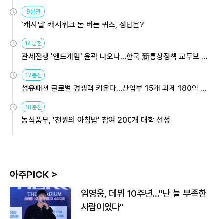
9분전
'캐시딜' 캐시워크 돈 버는 퀴즈, 정답은?
14분전
관세전쟁 '엔드게임' 윤곽 나오나…한국 新통상정책 교두보 활
용해야
17분전
섬유패션 글로벌 경쟁력 키운다…산업부 15개 과제 180억 지
원
18분전
농식품부, '천원의 아침밥' 참여 200개 대학 선정
아주PICK >
임영웅, 데뷔 10주년…"난 늘 부족한
사람이었다"