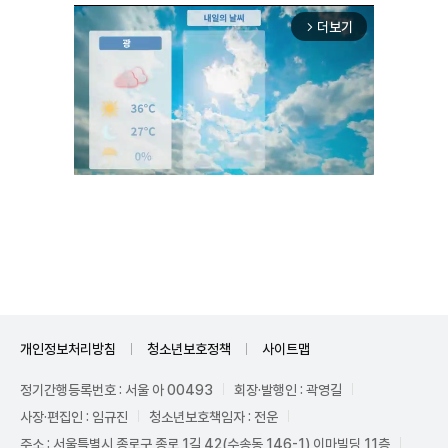
더보기
arrow_forward_ios
Mute
개인정보처리방침
청소년보호정책
사이트맵
정기간행등록번호 : 서울 아 00493
회장·발행인 : 곽영길
사장·편집인 : 임규진
청소년보호책임자 : 전운
주소 : 서울특별시 종로구 종로 1길 42(수송동 146-1) 이마빌딩 11층