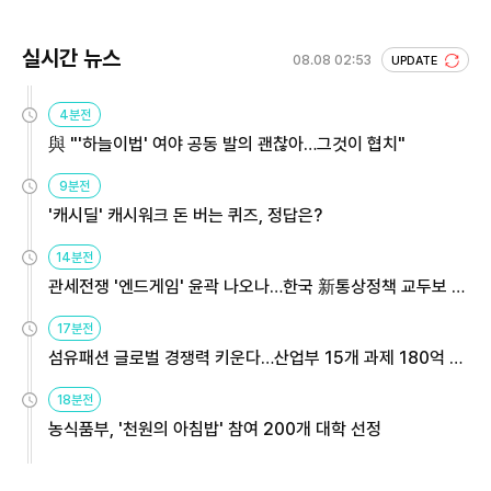
실시간 뉴스
08.08 02:53
UPDATE
4분전
與 "'하늘이법' 여야 공동 발의 괜찮아…그것이 협치"
9분전
'캐시딜' 캐시워크 돈 버는 퀴즈, 정답은?
14분전
관세전쟁 '엔드게임' 윤곽 나오나…한국 新통상정책 교두보 활
용해야
17분전
섬유패션 글로벌 경쟁력 키운다…산업부 15개 과제 180억 지
원
18분전
농식품부, '천원의 아침밥' 참여 200개 대학 선정