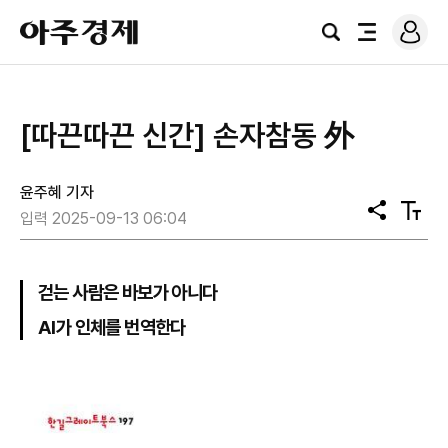
로
아
그
검
전
주
인
색
체
경
메
제
뉴
[따끈따끈 신간] 손자참동 外
윤주혜 기자
공
텍
입력 2025-09-13 06:04
유
스
트
크
기
걷는 사람은 바보가 아니다
AI가 인체를 번역한다