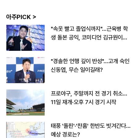
아주PICK >
"속옷 빨고 졸업식까지"…근육병 학
생 돌본 공익, 코미디언 김규원이었
다
"경솔한 언행 깊이 반성"…고개 숙인
신동엽, 무슨 일이길래?
프로야구, 주말까지 전 경기 취소…
11일 재개·오후 7시 경기 시작
태풍 '돌핀'·'찬홈' 한반도 빗겨간다…
예상 경로는?