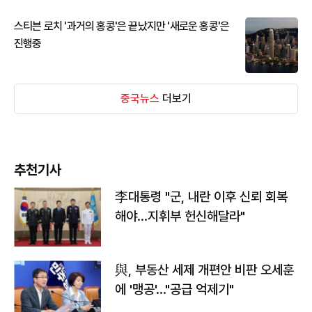
스티븐 로치 '과거의 홍콩'은 끝났지만 '새로운 홍콩'은
진행중
중국뉴스
더보기
추천기사
李대통령 "군, 내란 이후 신뢰 회복
해야…지휘부 헌신해달라"
與, 부동산 세제 개편안 비판 오세훈
에 '맹공'…"공급 억제기"