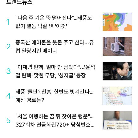
트렌드뉴스
"다음 주 기온 뚝 떨어진다"…태풍도
1
없이 열돔 박살 낸 '이것'
중국산 에어콘을 웃돈 주고 산다...유
2
럽 열광시킨 메이디
"이재명 탄핵, 얼마 안 남았다"...'윤석
3
열 탄핵' 맞힌 무당, '성지글' 등장
태풍 '돌핀'·'찬홈' 한반도 빗겨간다…
4
예상 경로는?
"서울 여행하는 꿈 뒤 찾아온 행운"…
5
327회차 연금복권720+ 당첨번호조
회 주목