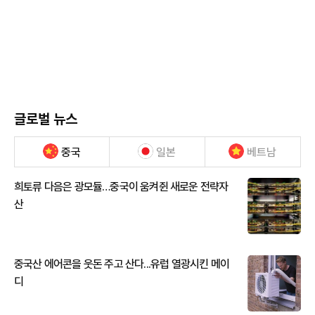
글로벌 뉴스
중국
일본
베트남
희토류 다음은 광모듈…중국이 움켜쥔 새로운 전략자
산
중국산 에어콘을 웃돈 주고 산다...유럽 열광시킨 메이
디