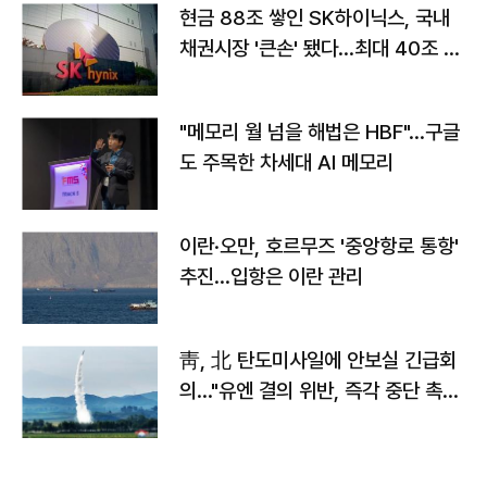
현금 88조 쌓인 SK하이닉스, 국내
채권시장 '큰손' 됐다…최대 40조 투
자
"메모리 월 넘을 해법은 HBF"…구글
도 주목한 차세대 AI 메모리
이란·오만, 호르무즈 '중앙항로 통항'
추진…입항은 이란 관리
靑, 北 탄도미사일에 안보실 긴급회
의…"유엔 결의 위반, 즉각 중단 촉
구"