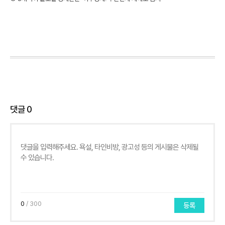
댓글
0
0
/ 300
등록