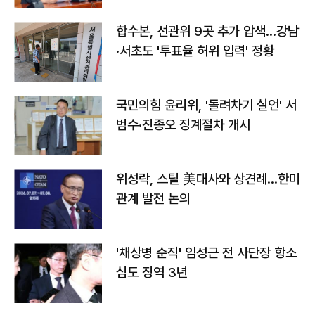
합수본, 선관위 9곳 추가 압색…강남
·서초도 '투표율 허위 입력' 정황
국민의힘 윤리위, '돌려차기 실언' 서
범수·진종오 징계절차 개시
위성락, 스틸 美대사와 상견례…한미
관계 발전 논의
'채상병 순직' 임성근 전 사단장 항소
심도 징역 3년