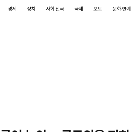
경제
정치
사회·전국
국제
포토
문화·연예