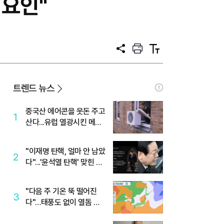
 요인"
공
프
텍
유
린
스
트
트
크
기
트렌드 뉴스
중국산 에어콘을 웃돈 주고
1
산다...유럽 열광시킨 메이
디
"이재명 탄핵, 얼마 안 남았
2
다"...'윤석열 탄핵' 맞힌 무
당, '성지글' 등장
"다음 주 기온 뚝 떨어진
3
다"…태풍도 없이 열돔 박
살 낸 '이것'