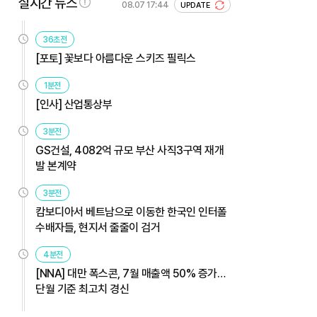
실시간 뉴스
08.07 17:44
UPDATE
36초전
[포토] 꽃보다 아름다운 스키즈 필릭스
1분전
[인사] 산업통상부
3분전
GS건설, 4082억 규모 부산 사직3구역 재개
발 본계약
3분전
캄보디아서 베트남으로 이동한 한국인 인터폴
수배자들, 현지서 줄줄이 검거
4분전
[NNA] 대만 폭스콘, 7월 매출액 50% 증가…
단월 기준 최고치 경신