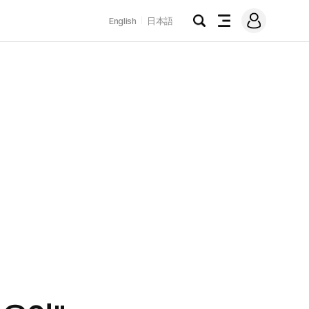
로
English
日本語
그
검
전
인
색
체
메
뉴