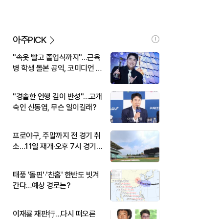
아주PICK
"속옷 빨고 졸업식까지"…근육
병 학생 돌본 공익, 코미디언 김
규원이었다
"경솔한 언행 깊이 반성"…고개
숙인 신동엽, 무슨 일이길래?
프로야구, 주말까지 전 경기 취
소…11일 재개·오후 7시 경기
시작
태풍 '돌핀'·'찬홈' 한반도 빗겨
간다…예상 경로는?
이재룡 재판行…다시 떠오른