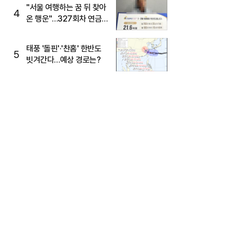
"서울 여행하는 꿈 뒤 찾아
4
온 행운"…327회차 연금
복권720+ 당첨번호조회
주목
태풍 '돌핀'·'찬홈' 한반도
5
빗겨간다…예상 경로는?