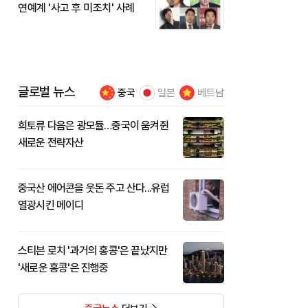
연예계 '사고 후 미조치' 사례
글로벌 뉴스
중국
일본
베트남
희토류 다음은 광모듈…중국이 움켜쥔
새로운 전략자산
중국산 에어콘을 웃돈 주고 산다...유럽
열광시킨 메이디
스티븐 로치 '과거의 홍콩'은 끝났지만
'새로운 홍콩'은 진행중