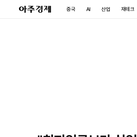
아
중국
AI
산업
재테크
주
경
제