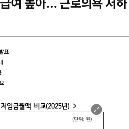
급여 높아… 근로의욕 저하
 발표
래
용
필요
이
미
지