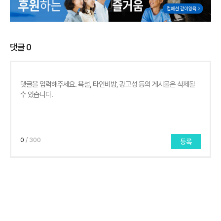
댓글
0
0
/ 300
등록