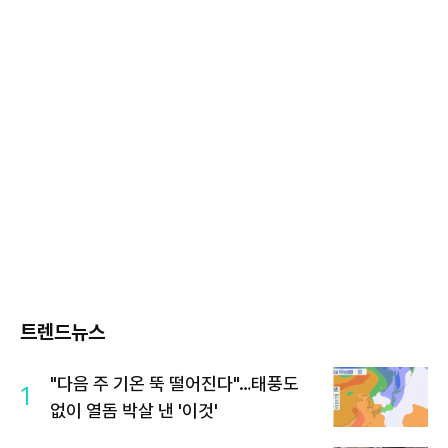
트렌드뉴스
"다음 주 기온 뚝 떨어진다"…태풍도
1
없이 열돔 박살 낸 '이것'