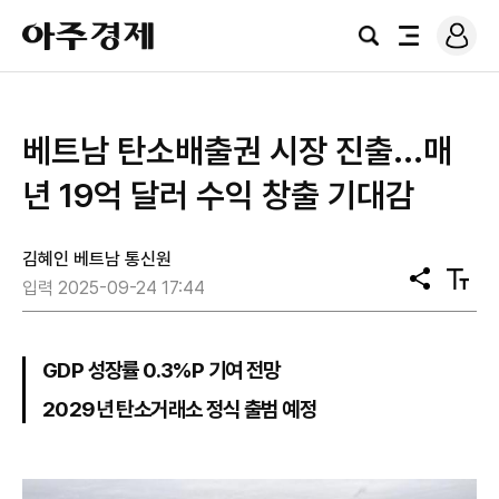
로
아
그
검
전
주
인
색
체
경
메
제
뉴
베트남 탄소배출권 시장 진출...매
년 19억 달러 수익 창출 기대감
김혜인 베트남 통신원
공
텍
입력 2025-09-24 17:44
유
스
트
크
기
GDP 성장률 0.3%P 기여 전망
2029년 탄소거래소 정식 출범 예정