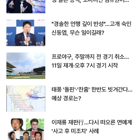
다
"경솔한 언행 깊이 반성"…고개 숙인
신동엽, 무슨 일이길래?
프로야구, 주말까지 전 경기 취소…
11일 재개·오후 7시 경기 시작
태풍 '돌핀'·'찬홈' 한반도 빗겨간다…
예상 경로는?
이재룡 재판行…다시 떠오른 연예계
'사고 후 미조치' 사례