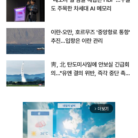
도 주목한 차세대 AI 메모리
이란·오만, 호르무즈 '중앙항로 통항'
추진…입항은 이란 관리
靑, 北 탄도미사일에 안보실 긴급회
의…"유엔 결의 위반, 즉각 중단 촉
구"
더보기
arrow_forward_ios