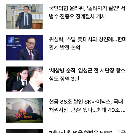
국민의힘 윤리위, '돌려차기 실언' 서
범수·진종오 징계절차 개시
위성락, 스틸 美대사와 상견례…한미
관계 발전 논의
'채상병 순직' 임성근 전 사단장 항소
심도 징역 3년
현금 88조 쌓인 SK하이닉스, 국내
채권시장 '큰손' 됐다…최대 40조 투
자
"메모리 월 넘을 해법은 HBF"…구글