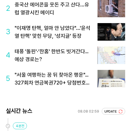
중국산 에어콘을 웃돈 주고 산다...유
2
럽 열광시킨 메이디
"이재명 탄핵, 얼마 안 남았다"...'윤석
3
열 탄핵' 맞힌 무당, '성지글' 등장
태풍 '돌핀'·'찬홈' 한반도 빗겨간다…
4
예상 경로는?
"서울 여행하는 꿈 뒤 찾아온 행운"…
5
327회차 연금복권720+ 당첨번호조
회 주목
실시간 뉴스
08.08 02:59
UPDATE
4분전