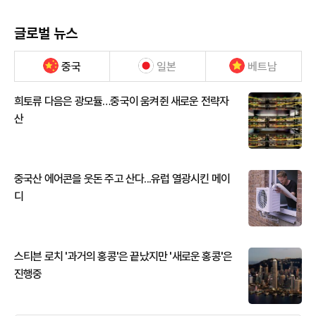
글로벌 뉴스
중국
일본
베트남
희토류 다음은 광모듈…중국이 움켜쥔 새로운 전략자
산
중국산 에어콘을 웃돈 주고 산다...유럽 열광시킨 메이
디
스티븐 로치 '과거의 홍콩'은 끝났지만 '새로운 홍콩'은
진행중