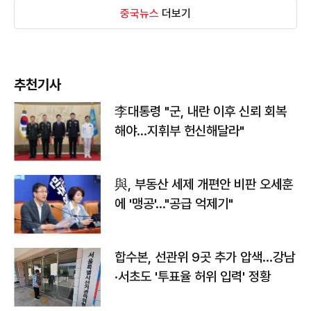
중국뉴스
더보기
추천기사
李대통령 "군, 내란 이후 신뢰 회복
해야…지휘부 헌신해달라"
與, 부동산 세제 개편안 비판 오세훈
에 '맹공'…"공급 억제기"
합수본, 선관위 9곳 추가 압색…강남
·서초도 '투표율 허위 입력' 정황