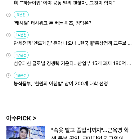
與 "'하늘이법' 여야 공동 발의 괜찮아…그것이 협치"
9분전
'캐시딜' 캐시워크 돈 버는 퀴즈, 정답은?
14분전
관세전쟁 '엔드게임' 윤곽 나오나…한국 新통상정책 교두보 활
용해야
17분전
섬유패션 글로벌 경쟁력 키운다…산업부 15개 과제 180억 지
원
18분전
농식품부, '천원의 아침밥' 참여 200개 대학 선정
아주PICK >
"속옷 빨고 졸업식까지"…근육병 학
생 돌본 공익, 코미디언 김규원이었