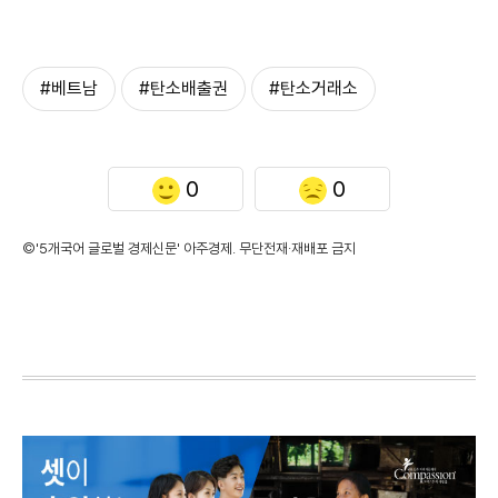
#베트남
#탄소배출권
#탄소거래소
0
0
©'5개국어 글로벌 경제신문' 아주경제. 무단전재·재배포 금지