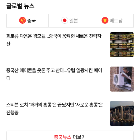
글로벌 뉴스
중국
일본
베트남
희토류 다음은 광모듈…중국이 움켜쥔 새로운 전략자
산
중국산 에어콘을 웃돈 주고 산다...유럽 열광시킨 메이
디
스티븐 로치 '과거의 홍콩'은 끝났지만 '새로운 홍콩'은
진행중
중국뉴스
더보기