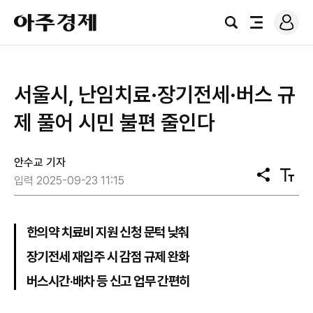
로
아
그
검
전
주
인
색
체
경
메
제
뉴
서울시, 난임치료·장기전세·버스 규
제 풀어 시민 불편 줄인다
안수교 기자
공
텍
입력 2025-09-23 11:15
유
스
트
크
기
한의약 치료비 지원 신청 문턱 낮춰
장기전세 재입주 시 감점 규제 완화
버스시간·배차 등 신고 업무 간편히