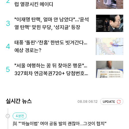
2
럽 열광시킨 메이디
"이재명 탄핵, 얼마 안 남았다"...'윤석
3
열 탄핵' 맞힌 무당, '성지글' 등장
태풍 '돌핀'·'찬홈' 한반도 빗겨간다…
4
예상 경로는?
"서울 여행하는 꿈 뒤 찾아온 행운"…
5
327회차 연금복권720+ 당첨번호조
회 주목
실시간 뉴스
08.08 06:12
UPDATE
4분전
與 "'하늘이법' 여야 공동 발의 괜찮아…그것이 협치"