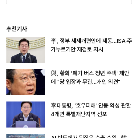
추천기사
李, 정부 세제개편안에 제동…ISA·주
가누르기안 재검토 지시
與, 황희 '폐기 버스 청년 주택' 제안
에 "당 입장과 무관…개인 의견"
李대통령, '호우피해' 안동·의성 관할
4개면 특별재난지역 선포
AI 반도체가 뒤집은 수출 순위…韓·