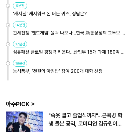
9분전
'캐시딜' 캐시워크 돈 버는 퀴즈, 정답은?
14분전
관세전쟁 '엔드게임' 윤곽 나오나…한국 新통상정책 교두보 활
용해야
17분전
섬유패션 글로벌 경쟁력 키운다…산업부 15개 과제 180억 지
원
18분전
농식품부, '천원의 아침밥' 참여 200개 대학 선정
아주PICK >
"속옷 빨고 졸업식까지"…근육병 학
생 돌본 공익, 코미디언 김규원이었
다