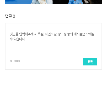
댓글
0
0
/ 300
등록