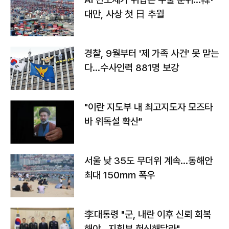
대만, 사상 첫 日 추월
경찰, 9월부터 '제 가족 사건' 못 맡는
다…수사인력 881명 보강
"이란 지도부 내 최고지도자 모즈타
바 위독설 확산"
서울 낮 35도 무더위 계속…동해안
최대 150㎜ 폭우
李대통령 "군, 내란 이후 신뢰 회복
해야…지휘부 헌신해달라"