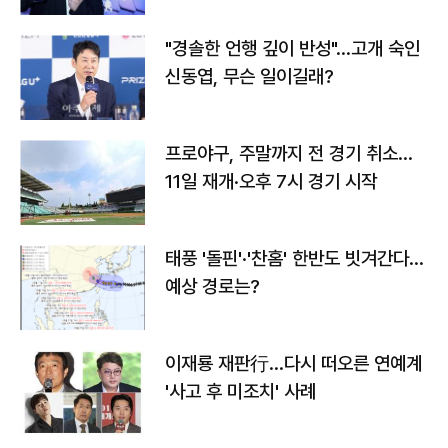
"경솔한 언행 깊이 반성"…고개 숙인
신동엽, 무슨 일이길래?
프로야구, 주말까지 전 경기 취소…
11일 재개·오후 7시 경기 시작
태풍 '돌핀'·'찬홈' 한반도 빗겨간다…
예상 경로는?
이재룡 재판行…다시 떠오른 연예계
'사고 후 미조치' 사례