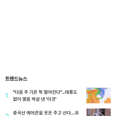
트렌드뉴스
"다음 주 기온 뚝 떨어진다"…태풍도
1
없이 열돔 박살 낸 '이것'
중국산 에어콘을 웃돈 주고 산다...유