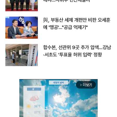
與, 부동산 세제 개편안 비판 오세훈
에 '맹공'…"공급 억제기"
합수본, 선관위 9곳 추가 압색…강남
·서초도 '투표율 허위 입력' 정황
더보기
arrow_forward_ios