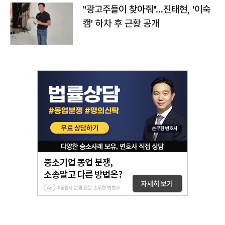
"광고주들이 찾아줘"…진태현, '이숙
캠' 하차 후 근황 공개