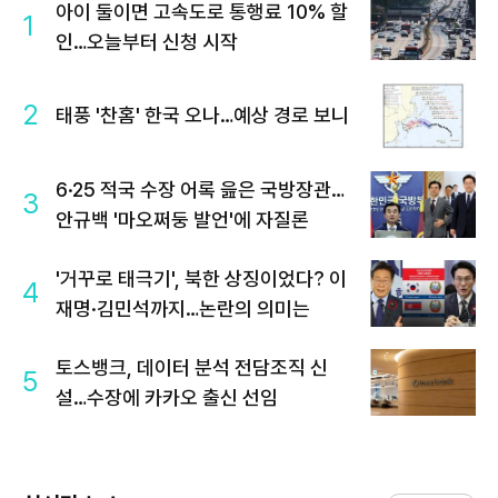
아이 둘이면 고속도로 통행료 10% 할
1
인…오늘부터 신청 시작
2
태풍 '찬홈' 한국 오나…예상 경로 보니
6·25 적국 수장 어록 읊은 국방장관…
3
안규백 '마오쩌둥 발언'에 자질론
'거꾸로 태극기', 북한 상징이었다? 이
4
재명·김민석까지…논란의 의미는
토스뱅크, 데이터 분석 전담조직 신
5
설…수장에 카카오 출신 선임