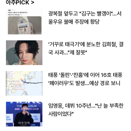
아주PICK >
광복절 앞두고 "김구는 빨갱이"…서
울우유 불매 주장에 황당
'거꾸로 태극기'에 분노한 김희철, 결
국 사과…"제 잘못"
태풍 '돌핀'·'찬홈'에 이어 16호 태풍
'페이러우'도 발생…예상 경로 보니
임영웅, 데뷔 10주년…"난 늘 부족한
사람이었다"