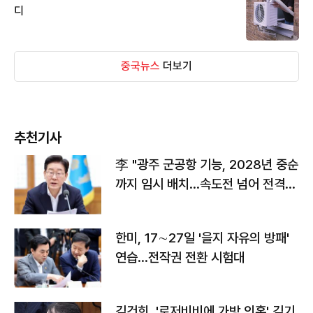
디
중국뉴스
더보기
추천기사
李 "광주 군공항 기능, 2028년 중순
까지 임시 배치…속도전 넘어 전격
전"
한미, 17∼27일 '을지 자유의 방패'
연습…전작권 전환 시험대
김건희, '로저비비에 가방 의혹' 김기