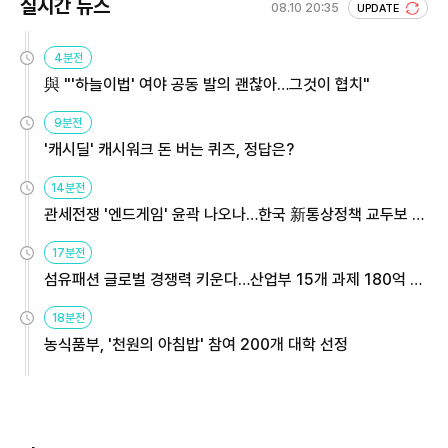
실시간 뉴스
08.10 20:35
UPDATE
4분전
與 "'하늘이법' 여야 공동 발의 괜찮아…그것이 협치"
9분전
'캐시딜' 캐시워크 돈 버는 퀴즈, 정답은?
14분전
관세전쟁 '엔드게임' 윤곽 나오나…한국 新통상정책 교두보 활
용해야
17분전
섬유패션 글로벌 경쟁력 키운다…산업부 15개 과제 180억 지
원
18분전
농식품부, '천원의 아침밥' 참여 200개 대학 선정