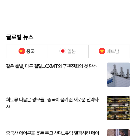
글로벌 뉴스
중국
일본
베트남
같은 출발, 다른 결말...CXMT와 푸젠진화의 첫 단추
희토류 다음은 광모듈…중국이 움켜쥔 새로운 전략자
산
중국산 에어콘을 웃돈 주고 산다...유럽 열광시킨 메이