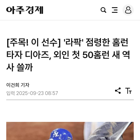
로
아
그
검
전
주
인
색
체
경
메
제
뉴
[주목! 이 선수] '라팍' 점령한 홈런
타자 디아즈, 외인 첫 50홈런 새 역
사 쓸까
이건희 기자
공
텍
입력 2025-09-23 08:57
유
스
트
크
기