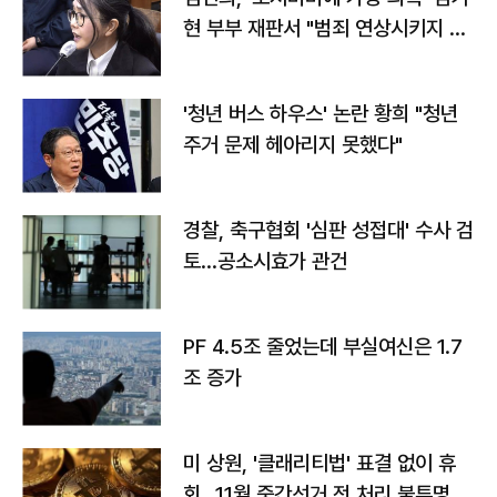
현 부부 재판서 "범죄 연상시키지 말
라"
'청년 버스 하우스' 논란 황희 "청년
주거 문제 헤아리지 못했다"
경찰, 축구협회 '심판 성접대' 수사 검
토…공소시효가 관건
PF 4.5조 줄었는데 부실여신은 1.7
조 증가
미 상원, '클래리티법' 표결 없이 휴
회…11월 중간선거 전 처리 불투명