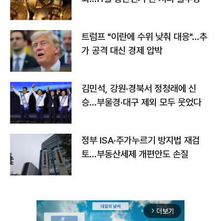
트럼프 "이란에 수위 낮춰 대응"…추
가 공격 대신 경제 압박
김민석, 강원·경북서 정청래에 신
승…부울경·대구 제외 모두 웃었다
정부 ISA·주가누르기 방지법 재검
토…부동산세제 개편안도 손질
더보기
arrow_forward_ios