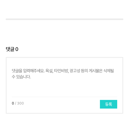
댓글
0
0
/ 300
등록