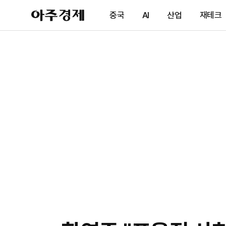
아
중국
AI
산업
재테크
주
경
제