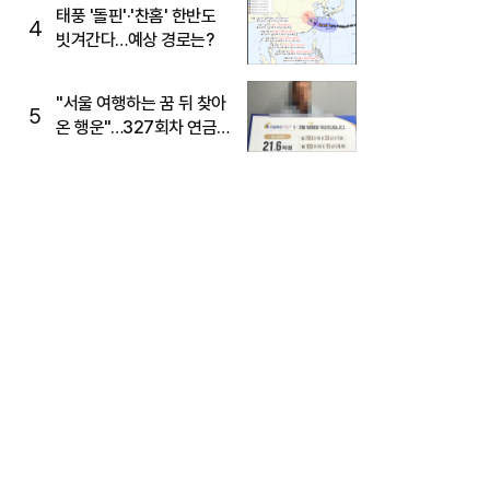
태풍 '돌핀'·'찬홈' 한반도
4
빗겨간다…예상 경로는?
"서울 여행하는 꿈 뒤 찾아
5
온 행운"…327회차 연금
복권720+ 당첨번호조회
주목