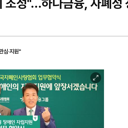
회 조성"…하나금융, 자폐성
관심·지원"
이
미
지
확
대