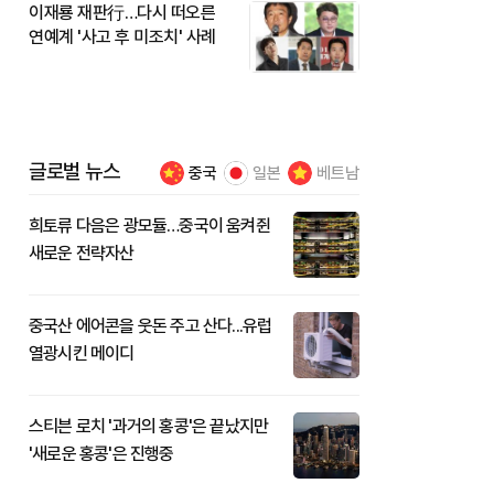
이재룡 재판行…다시 떠오른
연예계 '사고 후 미조치' 사례
글로벌 뉴스
중국
일본
베트남
희토류 다음은 광모듈…중국이 움켜쥔
새로운 전략자산
중국산 에어콘을 웃돈 주고 산다...유럽
열광시킨 메이디
스티븐 로치 '과거의 홍콩'은 끝났지만
'새로운 홍콩'은 진행중