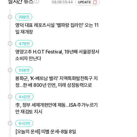
실시간 뉴스
08.08 05:44
UPDATE
39분전
영덕 대표 레포츠시설 '별파랑 집라인' 오는 11
일 재개장
47분전
영양고추 H.O.T Festival, 19년째 서울광장서
소비자 만난다
55분전
봉화군, 'K-베트남 밸리' 지역특화발전특구 지
정…한·베 800년 인연, 미래 성장동력으로
4시간전
李, 정부 세제개편안에 제동…ISA·주가누르기
안 재검토 지시
6시간전
[오늘의 운세] 띠별 운세-8월 8일