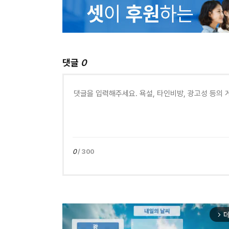
댓글
0
0
/ 300
더
arrow_forward_ios