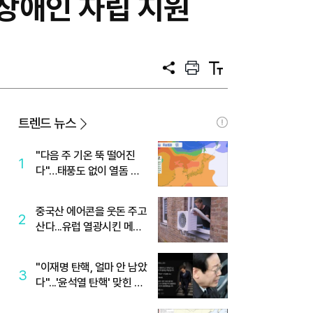
 장애인 자립 지원
공
프
텍
유
린
스
트
트
크
기
트렌드 뉴스
"다음 주 기온 뚝 떨어진
1
다"…태풍도 없이 열돔 박
살 낸 '이것'
중국산 에어콘을 웃돈 주고
2
산다...유럽 열광시킨 메이
디
"이재명 탄핵, 얼마 안 남았
3
다"...'윤석열 탄핵' 맞힌 무
당, '성지글' 등장