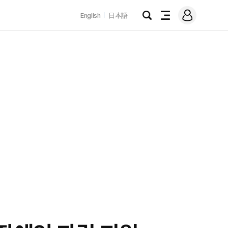
로
English
日本語
그
검
전
인
색
체
메
뉴