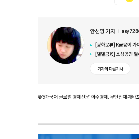
안선영 기자
asy728
[광화문뷰] K금융이 가
[별별금융] 소상공인 필
기자의 다른기사
©'5개국어 글로벌 경제신문' 아주경제. 무단전재·재배