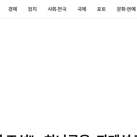
경제
정치
사회·전국
국제
포토
문화·연예