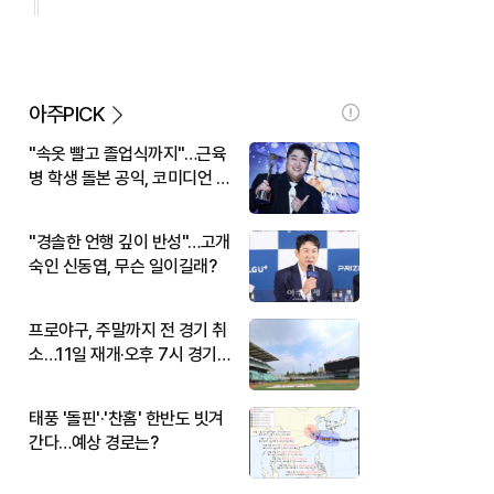
아주PICK
"속옷 빨고 졸업식까지"…근육
병 학생 돌본 공익, 코미디언 김
규원이었다
"경솔한 언행 깊이 반성"…고개
숙인 신동엽, 무슨 일이길래?
프로야구, 주말까지 전 경기 취
소…11일 재개·오후 7시 경기
시작
태풍 '돌핀'·'찬홈' 한반도 빗겨
간다…예상 경로는?