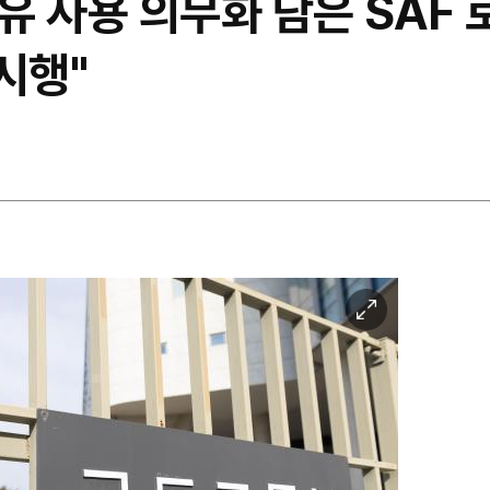
 사용 의무화 담은 SAF 
시행"
이
미
지
확
대