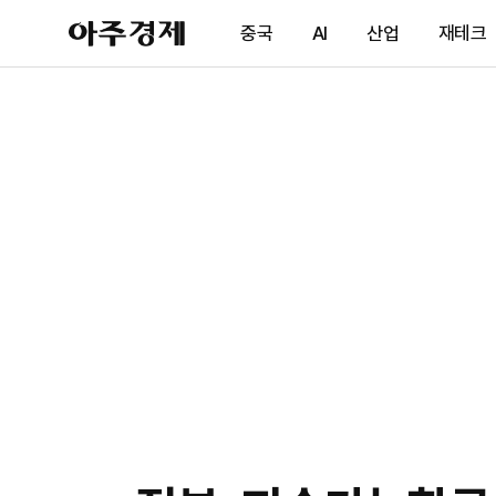
아
중국
AI
산업
재테크
주
경
제