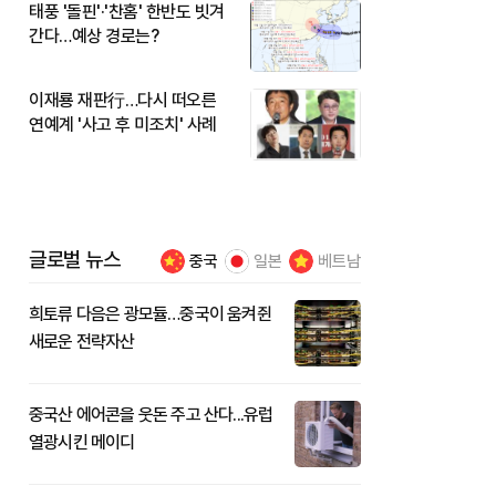
태풍 '돌핀'·'찬홈' 한반도 빗겨
간다…예상 경로는?
이재룡 재판行…다시 떠오른
연예계 '사고 후 미조치' 사례
글로벌 뉴스
중국
일본
베트남
희토류 다음은 광모듈…중국이 움켜쥔
새로운 전략자산
중국산 에어콘을 웃돈 주고 산다...유럽
열광시킨 메이디