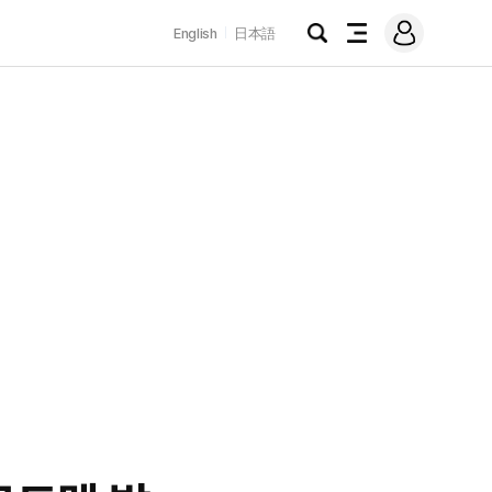
로
English
日本語
그
검
전
인
색
체
메
뉴