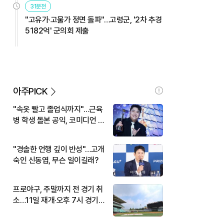
31분전
"고유가·고물가 정면 돌파"…고령군, '2차 추경
5182억' 군의회 제출
아주PICK
"속옷 빨고 졸업식까지"…근육
병 학생 돌본 공익, 코미디언 김
규원이었다
"경솔한 언행 깊이 반성"…고개
숙인 신동엽, 무슨 일이길래?
프로야구, 주말까지 전 경기 취
소…11일 재개·오후 7시 경기
시작