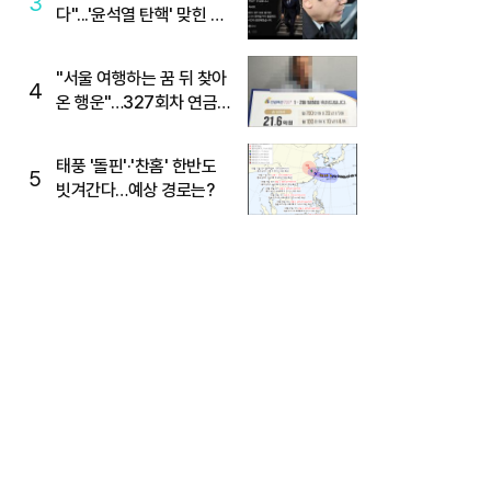
3
다"...'윤석열 탄핵' 맞힌 무
당, '성지글' 등장
"서울 여행하는 꿈 뒤 찾아
4
온 행운"…327회차 연금
복권720+ 당첨번호조회
주목
태풍 '돌핀'·'찬홈' 한반도
5
빗겨간다…예상 경로는?