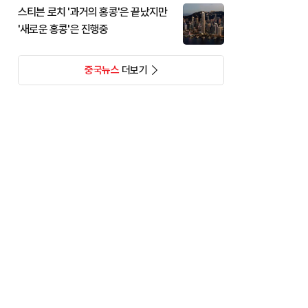
스티븐 로치 '과거의 홍콩'은 끝났지만
'새로운 홍콩'은 진행중
중국뉴스
더보기