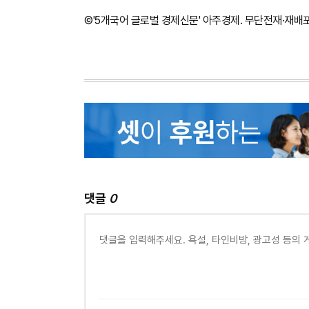
©'5개국어 글로벌 경제신문' 아주경제. 무단전재·재배
댓글
0