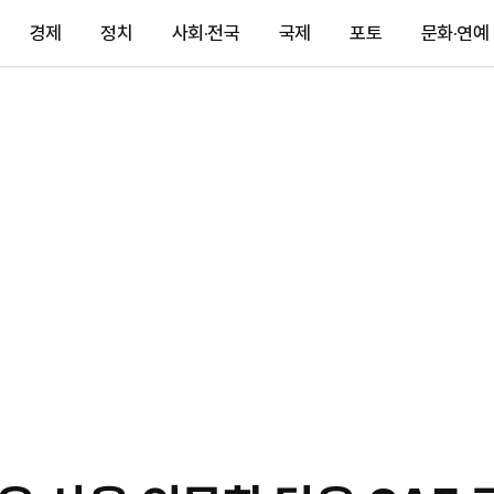
경제
정치
사회·전국
국제
포토
문화·연예