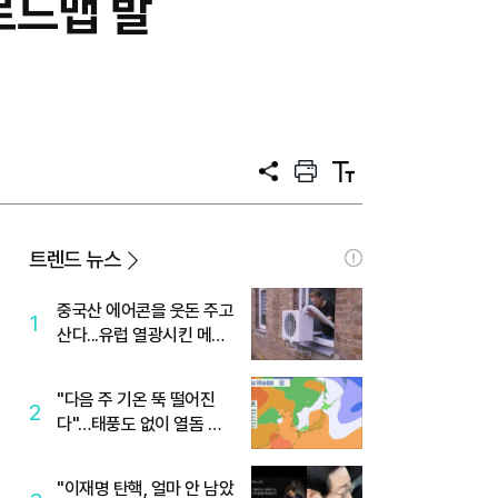
로드맵 발
공
프
텍
유
린
스
트
트
크
기
트렌드 뉴스
중국산 에어콘을 웃돈 주고
1
산다...유럽 열광시킨 메이
디
"다음 주 기온 뚝 떨어진
2
다"…태풍도 없이 열돔 박
살 낸 '이것'
"이재명 탄핵, 얼마 안 남았