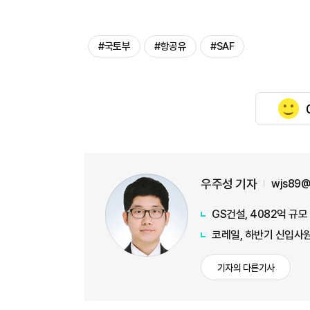
#국토부
#항공유
#SAF
우주성 기자
wjs89@
GS건설, 4082억 규
코레일, 하반기 신입사원
기자의 다른기사