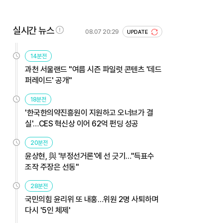
실시간 뉴스
08.07 20:29
UPDATE
14분전
과천 서울랜드 "여름 시즌 파일럿 콘텐츠 '데드
퍼레이드' 공개"
18분전
'한국한의약진흥원이 지원하고 오너브가 결
실'…CES 혁신상 이어 62억 펀딩 성공
20분전
윤상현, 與 '부정선거론'에 선 긋기…"득표수
조작 주장은 선동"
28분전
국민의힘 윤리위 또 내홍…위원 2명 사퇴하며
다시 '5인 체제'