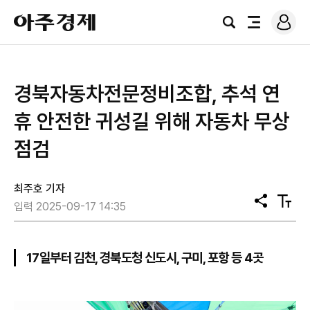
로
아
그
검
전
주
인
색
체
경
메
제
뉴
경북자동차전문정비조합, 추석 연
휴 안전한 귀성길 위해 자동차 무상
점검
최주호 기자
공
텍
입력 2025-09-17 14:35
유
스
트
크
기
17일부터 김천, 경북도청 신도시, 구미, 포항 등 4곳