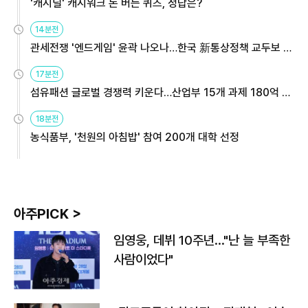
'캐시딜' 캐시워크 돈 버는 퀴즈, 정답은?
14분전
관세전쟁 '엔드게임' 윤곽 나오나…한국 新통상정책 교두보 활
용해야
17분전
섬유패션 글로벌 경쟁력 키운다…산업부 15개 과제 180억 지
원
18분전
농식품부, '천원의 아침밥' 참여 200개 대학 선정
아주PICK >
임영웅, 데뷔 10주년…"난 늘 부족한
사람이었다"