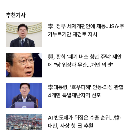
추천기사
李, 정부 세제개편안에 제동…ISA·주
가누르기안 재검토 지시
與, 황희 '폐기 버스 청년 주택' 제안
에 "당 입장과 무관…개인 의견"
李대통령, '호우피해' 안동·의성 관할
4개면 특별재난지역 선포
AI 반도체가 뒤집은 수출 순위…韓·
대만, 사상 첫 日 추월