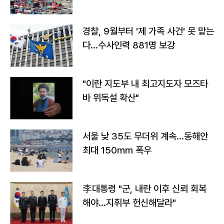
경찰, 9월부터 '제 가족 사건' 못 맡는
다…수사인력 881명 보강
"이란 지도부 내 최고지도자 모즈타
바 위독설 확산"
서울 낮 35도 무더위 계속…동해안
최대 150㎜ 폭우
李대통령 "군, 내란 이후 신뢰 회복
해야…지휘부 헌신해달라"