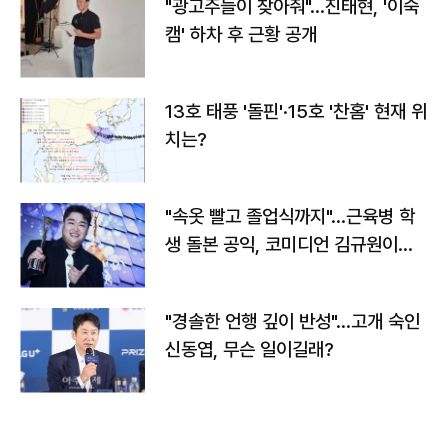
"광고주들이 찾아줘"…진태현, '이숙
캠' 하차 후 근황 공개
13호 태풍 '돌핀'·15호 '찬홈' 현재 위
치는?
"속옷 빨고 졸업식까지"…근육병 학
생 돌본 공익, 코미디언 김규원이었
다
"경솔한 언행 깊이 반성"…고개 숙인
신동엽, 무슨 일이길래?