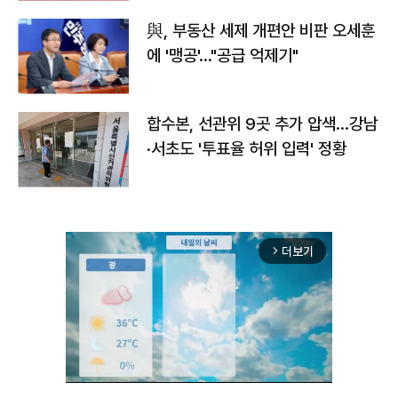
與, 부동산 세제 개편안 비판 오세훈
에 '맹공'…"공급 억제기"
합수본, 선관위 9곳 추가 압색…강남
·서초도 '투표율 허위 입력' 정황
더보기
arrow_forward_ios