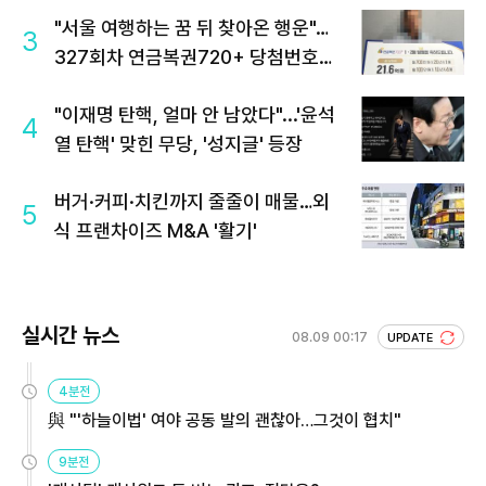
"서울 여행하는 꿈 뒤 찾아온 행운"…
3
327회차 연금복권720+ 당첨번호조
회 주목
"이재명 탄핵, 얼마 안 남았다"...'윤석
4
열 탄핵' 맞힌 무당, '성지글' 등장
버거·커피·치킨까지 줄줄이 매물…외
5
식 프랜차이즈 M&A '활기'
실시간 뉴스
08.09 00:17
UPDATE
4분전
與 "'하늘이법' 여야 공동 발의 괜찮아…그것이 협치"
9분전