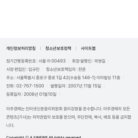
Unmute
개인정보처리방침
청소년보호정책
사이트맵
정기간행등록번호 : 서울 아 00493
회장·발행인 : 곽영길
사장·편집인 : 임규진
청소년보호책임자 : 전운
주소 : 서울특별시 종로구 종로 1길 42(수송동 146-1) 이마빌딩 11층
전화 : 02-767-1500
발행일자 : 2007년 11월 15일
등록일자 : 2008년 01월10일
아주경제는 인터넷신문윤리위원회 윤리강령을 준수합니다. 아주경제의 모든
콘텐츠(기사)는 저작권법의 보호를 받으며, 무단전재, 복사, 배포 등을 금지합
니다.
Copyright ⓒ AJUNEWS All rights reserved.