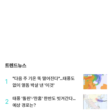
트렌드뉴스
"다음 주 기온 뚝 떨어진다"…태풍도
1
없이 열돔 박살 낸 '이것'
태풍 '돌핀'·'찬홈' 한반도 빗겨간다…
2
예상 경로는?