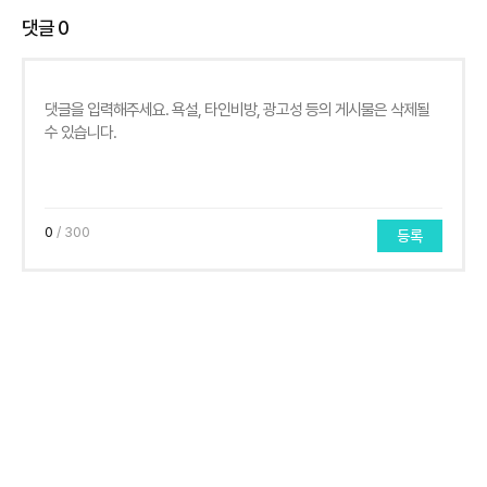
댓글
0
0
/ 300
등록