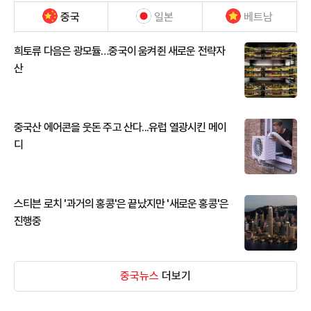
중국
일본
베트남
희토류 다음은 광모듈…중국이 움켜쥔 새로운 전략자
산
중국산 에어콘을 웃돈 주고 산다...유럽 열광시킨 메이
디
스티븐 로치 '과거의 홍콩'은 끝났지만 '새로운 홍콩'은
진행중
중국뉴스
더보기