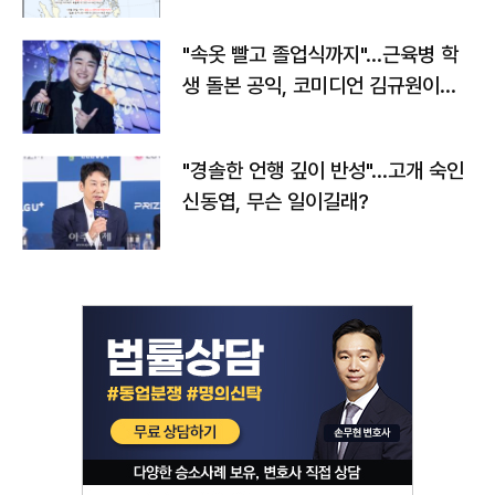
"속옷 빨고 졸업식까지"…근육병 학
생 돌본 공익, 코미디언 김규원이었
다
"경솔한 언행 깊이 반성"…고개 숙인
신동엽, 무슨 일이길래?