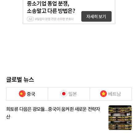
글로벌 뉴스
중국
일본
베트남
희토류 다음은 광모듈…중국이 움켜쥔 새로운 전략자
산