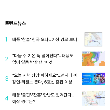
트렌드뉴스
1
태풍 '찬홈' 한국 오나…예상 경로 보니
"다음 주 기온 뚝 떨어진다"…태풍도
2
없이 열돔 박살 낸 '이것'
"오늘 저녁 상암 피하세요"…맨시티·이
3
강인·리센느 뜬다, 6호선 혼잡 예상
태풍 '돌핀'·'찬홈' 한반도 빗겨간다…
4
예상 경로는?