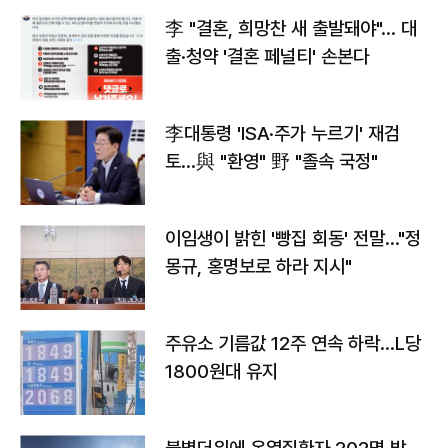
李 "결혼, 희망찬 새 출발돼야"… 대
출·청약 '결혼 페널티' 손본다
李대통령 'ISA·주가 누르기' 재검
토…與 "환영" 野 "졸속 국정"
이임생이 밝힌 '빵집 회동' 전말…"정
몽규, 홍명보로 하라 지시"
주유소 기름값 12주 연속 하락…L당
1800원대 유지