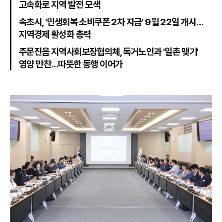
고속화로 지역 발전 모색
속초시, '민생회복 소비쿠폰 2차 지급' 9월 22일 개시…
지역경제 활성화 총력
주문진읍 지역사회보장협의체, 독거노인과 '일촌 맺기'
영양 만찬…따뜻한 동행 이어가