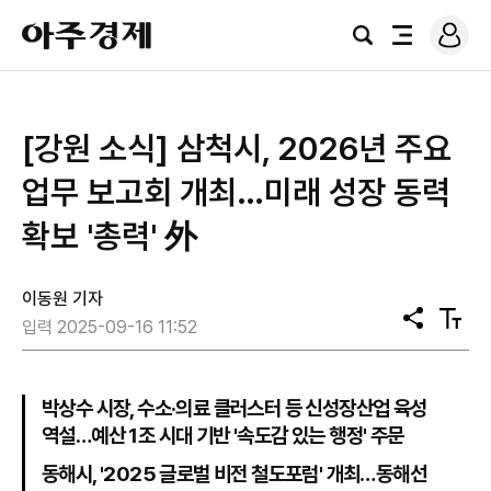
로
아
그
검
전
주
인
색
체
경
메
제
뉴
[강원 소식] 삼척시, 2026년 주요
업무 보고회 개최…미래 성장 동력
확보 '총력' 外
이동원 기자
공
텍
입력 2025-09-16 11:52
유
스
트
크
기
박상수 시장, 수소·의료 클러스터 등 신성장산업 육성
역설…예산 1조 시대 기반 '속도감 있는 행정' 주문
동해시, '2025 글로벌 비전 철도포럼' 개최…동해선