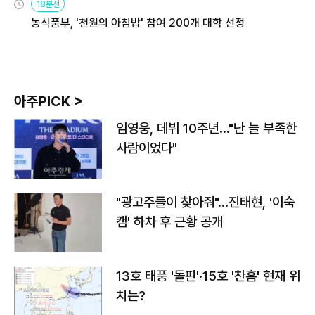
18분전
농식품부, '천원의 아침밥' 참여 200개 대학 선정
아주PICK >
임영웅, 데뷔 10주년…"난 늘 부족한
사람이었다"
"광고주들이 찾아줘"…진태현, '이숙
캠' 하차 후 근황 공개
13호 태풍 '돌핀'·15호 '찬홈' 현재 위
치는?