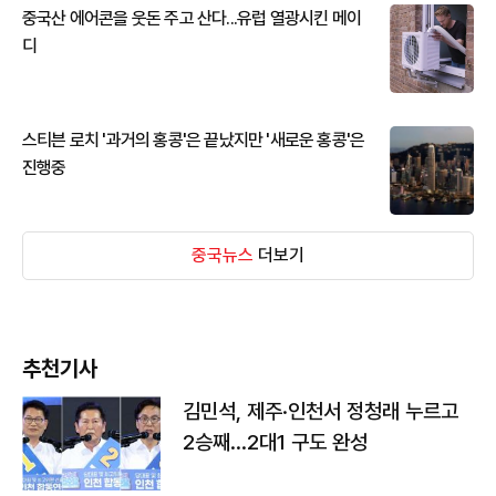
중국산 에어콘을 웃돈 주고 산다...유럽 열광시킨 메이
디
스티븐 로치 '과거의 홍콩'은 끝났지만 '새로운 홍콩'은
진행중
중국뉴스
더보기
추천기사
김민석, 제주·인천서 정청래 누르고
2승째…2대1 구도 완성