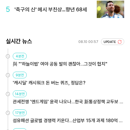
5
'축구의 신' 메시 부친상…향년 68세
실시간 뉴스
08.10 00:57
UPDATE
4분전
與 "'하늘이법' 여야 공동 발의 괜찮아…그것이 협치"
9분전
'캐시딜' 캐시워크 돈 버는 퀴즈, 정답은?
14분전
관세전쟁 '엔드게임' 윤곽 나오나…한국 新통상정책 교두보 활
용해야
17분전
섬유패션 글로벌 경쟁력 키운다…산업부 15개 과제 180억 지
원