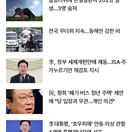
불볕더위에 온열질환자 202명 발
생…3명 숨져
전국 무더위 지속…동해안 강한 비
李, 정부 세제개편안에 제동…ISA·주
가누르기안 재검토 지시
與, 황희 '폐기 버스 청년 주택' 제안
에 "당 입장과 무관…개인 의견"
李대통령, '호우피해' 안동·의성 관할