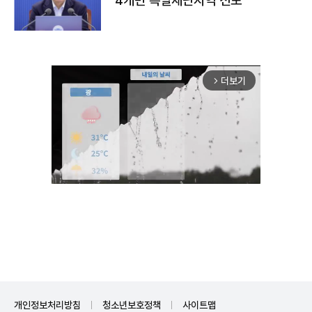
4개면 특별재난지역 선포
더보기
arrow_forward_ios
Unmute
개인정보처리방침
청소년보호정책
사이트맵