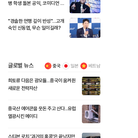
병 학생 돌본 공익, 코미디언 김
규원이었다
"경솔한 언행 깊이 반성"…고개
숙인 신동엽, 무슨 일이길래?
글로벌 뉴스
중국
일본
베트남
희토류 다음은 광모듈…중국이 움켜쥔
새로운 전략자산
중국산 에어콘을 웃돈 주고 산다...유럽
열광시킨 메이디
스티븐 로치 '과거의 홍콩'은 끝났지만