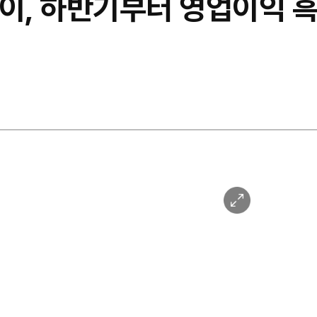
레이, 하반기부터 영업이익 
이
미
지
확
대