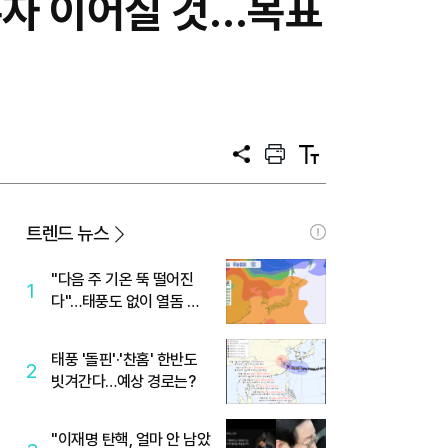
흑자 이어질 것…목표
공
프
텍
유
린
스
트
트
크
기
트렌드 뉴스
"다음 주 기온 뚝 떨어진
1
다"…태풍도 없이 열돔 박
살 낸 '이것'
태풍 '돌핀'·'찬홈' 한반도
2
빗겨간다…예상 경로는?
"이재명 탄핵, 얼마 안 남았