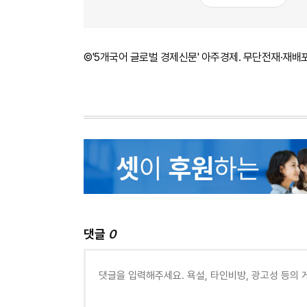
©'5개국어 글로벌 경제신문' 아주경제. 무단전재·재배
댓글
0