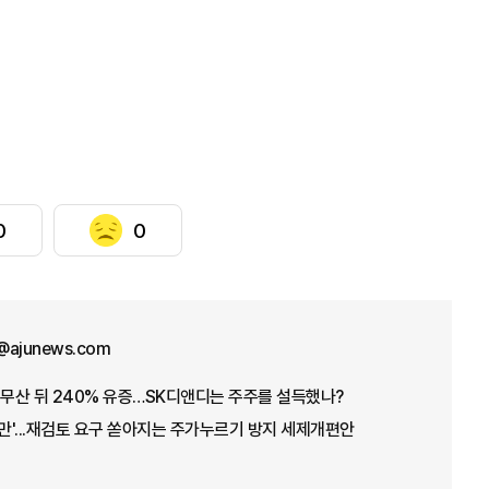
0
0
@ajunews.com
 무산 뒤 240% 유증…SK디앤디는 주주를 설득했나?
불만'...재검토 요구 쏟아지는 주가누르기 방지 세제개편안