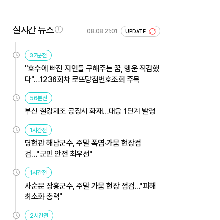
실시간 뉴스
08.08 21:01
UPDATE
37분전
"호수에 빠진 지인들 구해주는 꿈, 행운 직감했
다"…1236회차 로또당첨번호조회 주목
56분전
부산 철강제조 공장서 화재…대응 1단계 발령
1시간전
명현관 해남군수, 주말 폭염·가뭄 현장점
검…"군민 안전 최우선"
1시간전
사순문 장흥군수, 주말 가뭄 현장 점검…"피해
최소화 총력"
2시간전