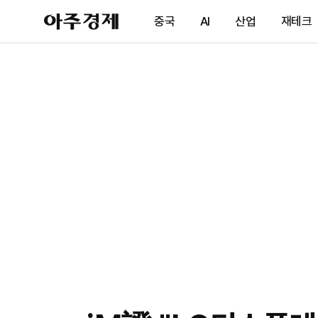
아
중국
AI
산업
재테크
주
경
제