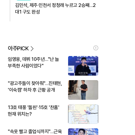
김민석, 제주·인천서 정청래 누르고 2승째…2
대1 구도 완성
아주PICK
임영웅, 데뷔 10주년…"난 늘
부족한 사람이었다"
"광고주들이 찾아줘"…진태현,
'이숙캠' 하차 후 근황 공개
13호 태풍 '돌핀'·15호 '찬홈'
현재 위치는?
"속옷 빨고 졸업식까지"…근육