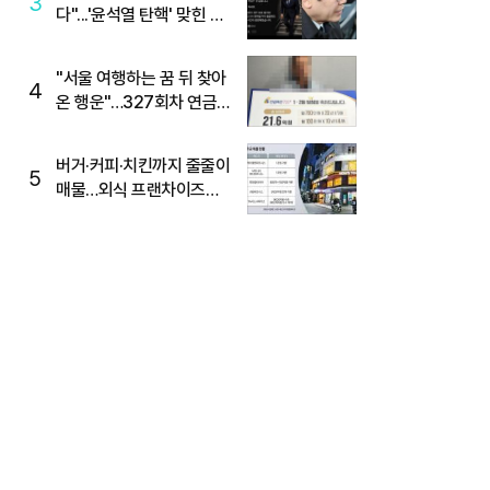
3
다"...'윤석열 탄핵' 맞힌 무
당, '성지글' 등장
"서울 여행하는 꿈 뒤 찾아
4
온 행운"…327회차 연금
복권720+ 당첨번호조회
주목
버거·커피·치킨까지 줄줄이
5
매물…외식 프랜차이즈
M&A '활기'