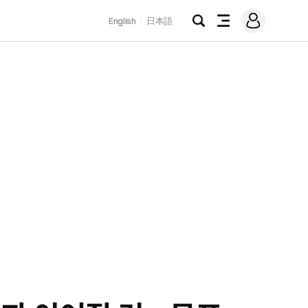
로
English
日本語
그
검
전
인
색
체
메
뉴