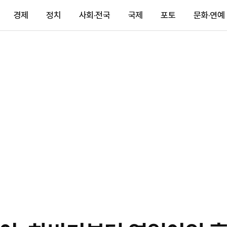
경제
정치
사회·전국
국제
포토
문화·연예