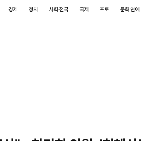
경제
정치
사회·전국
국제
포토
문화·연예