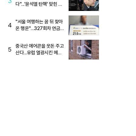
3
다"...'윤석열 탄핵' 맞힌 무
당, '성지글' 등장
"서울 여행하는 꿈 뒤 찾아
4
온 행운"…327회차 연금
복권720+ 당첨번호조회
주목
중국산 에어콘을 웃돈 주고
5
산다...유럽 열광시킨 메이
디