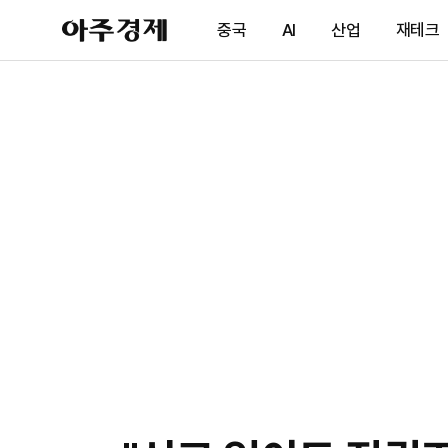
아
중국
AI
산업
재테크
주
경
제