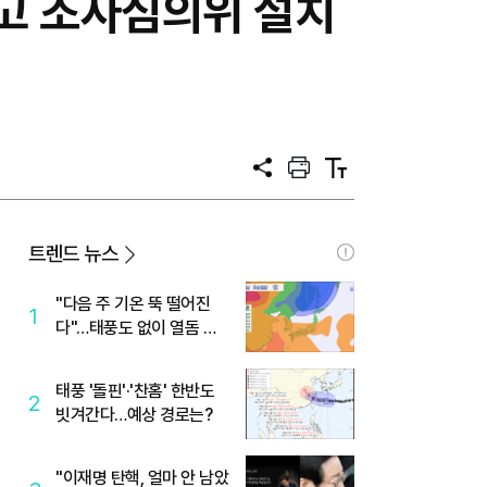
사고 조사심의위 설치
공
프
텍
유
린
스
트
트
크
기
트렌드 뉴스
"다음 주 기온 뚝 떨어진
1
다"…태풍도 없이 열돔 박
살 낸 '이것'
태풍 '돌핀'·'찬홈' 한반도
2
빗겨간다…예상 경로는?
"이재명 탄핵, 얼마 안 남았