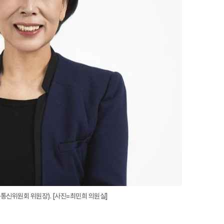
신위원회 위원장). [사진=최민희 의원실]