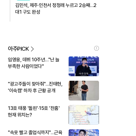
김민석, 제주·인천서 정청래 누르고 2승째…2
대1 구도 완성
아주PICK
임영웅, 데뷔 10주년…"난 늘
부족한 사람이었다"
"광고주들이 찾아줘"…진태현,
'이숙캠' 하차 후 근황 공개
13호 태풍 '돌핀'·15호 '찬홈'
현재 위치는?
"속옷 빨고 졸업식까지"…근육