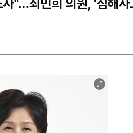
조사"…최민희 의원, '침해
이
미
지
확
대