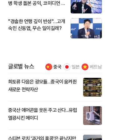
병 학생 돌본 공익, 코미디언 김
규원이었다
"경솔한 언행 깊이 반성"…고개
숙인 신동엽, 무슨 일이길래?
글로벌 뉴스
중국
일본
베트남
희토류 다음은 광모듈…중국이 움켜쥔
새로운 전략자산
중국산 에어콘을 웃돈 주고 산다...유럽
열광시킨 메이디
스티븐 로치 '과거의 홍콩'은 끝났지만