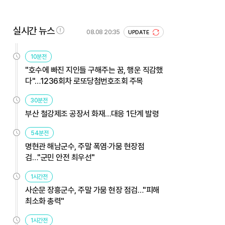
실시간 뉴스
08.08 20:35
UPDATE
10분전
"호수에 빠진 지인들 구해주는 꿈, 행운 직감했
다"…1236회차 로또당첨번호조회 주목
30분전
부산 철강제조 공장서 화재…대응 1단계 발령
54분전
명현관 해남군수, 주말 폭염·가뭄 현장점
검…"군민 안전 최우선"
1시간전
사순문 장흥군수, 주말 가뭄 현장 점검…"피해
최소화 총력"
1시간전