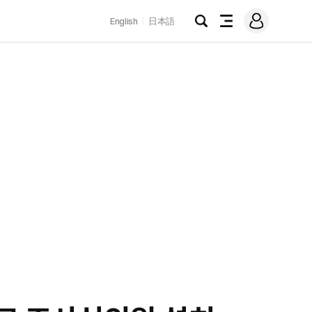
로
English
日本語
그
검
전
인
색
체
메
뉴