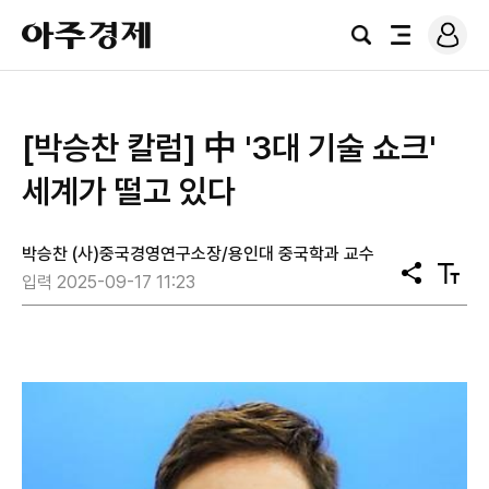
로
아
그
검
전
주
인
색
체
경
메
제
뉴
[박승찬 칼럼] 中 '3대 기술 쇼크'
세계가 떨고 있다
박승찬 (사)중국경영연구소장/용인대 중국학과 교수
공
텍
입력 2025-09-17 11:23
유
스
트
크
기