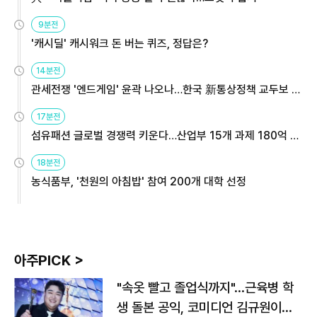
9분전
'캐시딜' 캐시워크 돈 버는 퀴즈, 정답은?
14분전
관세전쟁 '엔드게임' 윤곽 나오나…한국 新통상정책 교두보 활
용해야
17분전
섬유패션 글로벌 경쟁력 키운다…산업부 15개 과제 180억 지
원
18분전
농식품부, '천원의 아침밥' 참여 200개 대학 선정
아주PICK >
"속옷 빨고 졸업식까지"…근육병 학
생 돌본 공익, 코미디언 김규원이었