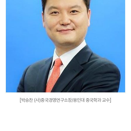
[박승찬 (사)중국경영연구소장/용인대 중국학과 교수]