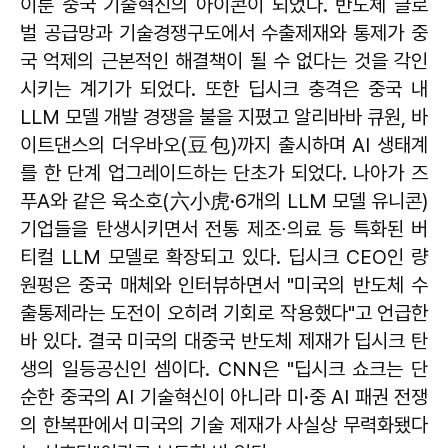
이룬 중국 기술혁신의 아이콘이 되었다. 반도체 글로
벌 공급망과 기술경쟁구도에서 수출제재와 통제가 중
국 억제의 근본적인 해결책이 될 수 없다는 것을 각인
시키는 계기가 되었다. 또한 딥시크 충격은 중국 내
LLM 모델 개발 경쟁을 불을 지폈고 알리바바 큐원, 바
이트댄스의 더우바오(豆包)까지 출시하며 AI 생태계
를 한 단계 업그레이드하는 단초가 되었다. 나아가 즈
푸A와 같은 육소호(六小虎·6개의 LLM 모델 유니콘)
기업들을 탄생시키면서 전통 제조∙의료 등 특화된 버
티컬 LLM 모델로 확장되고 있다. 딥시크 CEO인 량
원펑은 중국 매체와 인터뷰하면서 "미국의 반도체 수
출통제라는 도전이 오히려 기회로 작용했다"고 언급한
바 있다. 결국 미국의 대중국 반도체 제재가 딥시크 탄
생의 일등공신인 셈이다. CNN은 "딥시크 쇼크는 단
순한 중국의 AI 기술혁신이 아니라 미·중 AI 패권 전쟁
의 한복판에서 미국의 기술 제재가 사실상 무력화됐다