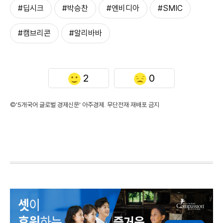
#딥시크
#박승찬
#엔비디아
#SMIC
#캠브리콘
#알리바바
2
0
©'5개국어 글로벌 경제신문' 아주경제. 무단전재·재배포 금지