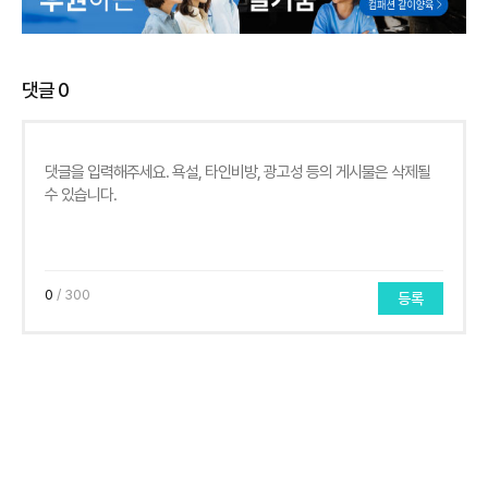
댓글
0
0
/ 300
등록