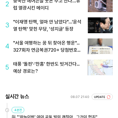
중국산 에어콘을 웃돈 주고 산다...유
2
럽 열광시킨 메이디
"이재명 탄핵, 얼마 안 남았다"...'윤석
3
열 탄핵' 맞힌 무당, '성지글' 등장
"서울 여행하는 꿈 뒤 찾아온 행운"…
4
327회차 연금복권720+ 당첨번호조
회 주목
태풍 '돌핀'·'찬홈' 한반도 빗겨간다…
5
예상 경로는?
실시간 뉴스
08.07 21:40
UPDATE
4분전
與 "'하늘이법' 여야 공동 발의 괜찮아…그것이 협치"