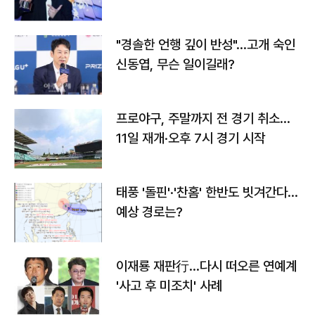
다
"경솔한 언행 깊이 반성"…고개 숙인
신동엽, 무슨 일이길래?
프로야구, 주말까지 전 경기 취소…
11일 재개·오후 7시 경기 시작
태풍 '돌핀'·'찬홈' 한반도 빗겨간다…
예상 경로는?
이재룡 재판行…다시 떠오른 연예계
'사고 후 미조치' 사례