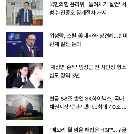
국민의힘 윤리위, '돌려차기 실언' 서
범수·진종오 징계절차 개시
위성락, 스틸 美대사와 상견례…한미
관계 발전 논의
'채상병 순직' 임성근 전 사단장 항소
심도 징역 3년
현금 88조 쌓인 SK하이닉스, 국내
채권시장 '큰손' 됐다…최대 40조 투
자
"메모리 월 넘을 해법은 HBF"…구글