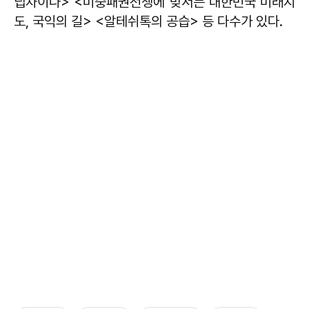
딥차이나> <미중패권전쟁에 맞서는 대한민국 미래지
도, 국익의 길> <알테쉬톡의 공습> 등 다수가 있다.