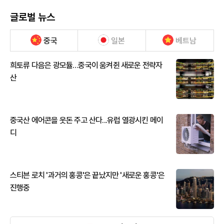
글로벌 뉴스
중국
일본
베트남
희토류 다음은 광모듈…중국이 움켜쥔 새로운 전략자
산
중국산 에어콘을 웃돈 주고 산다...유럽 열광시킨 메이
디
스티븐 로치 '과거의 홍콩'은 끝났지만 '새로운 홍콩'은
진행중