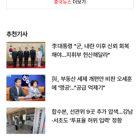
중국뉴스
더보기
추천기사
李대통령 "군, 내란 이후 신뢰 회복
해야…지휘부 헌신해달라"
與, 부동산 세제 개편안 비판 오세훈
에 '맹공'…"공급 억제기"
합수본, 선관위 9곳 추가 압색…강남
·서초도 '투표율 허위 입력' 정황