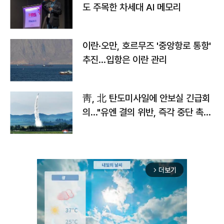
도 주목한 차세대 AI 메모리
이란·오만, 호르무즈 '중앙항로 통항'
추진…입항은 이란 관리
靑, 北 탄도미사일에 안보실 긴급회
의…"유엔 결의 위반, 즉각 중단 촉
구"
더보기
arrow_forward_ios