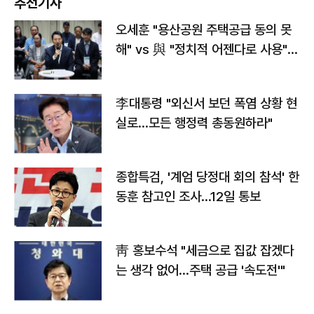
추천기사
오세훈 "용산공원 주택공급 동의 못
해" vs 與 "정치적 어젠다로 사용"
맞불
李대통령 "외신서 보던 폭염 상황 현
실로…모든 행정력 총동원하라"
종합특검, '계엄 당정대 회의 참석' 한
동훈 참고인 조사...12일 통보
靑 홍보수석 "세금으로 집값 잡겠다
는 생각 없어…주택 공급 '속도전'"