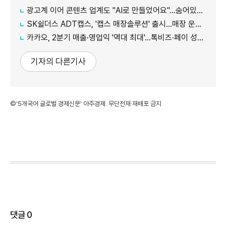
광고계 이어 콘텐츠 업계도 "AI로 만들었어요"…숨어있던 AI, 이제 앞으로
SK쉴더스 ADT캡스, '캡스 매장솔루션' 출시…매장 운영·보안 한 번에 관리
카카오, 2분기 매출·영업익 '역대 최대'…톡비즈·페이 성장 견인
기자의 다른기사
©'5개국어 글로벌 경제신문' 아주경제. 무단전재·재배포 금지
댓글
0