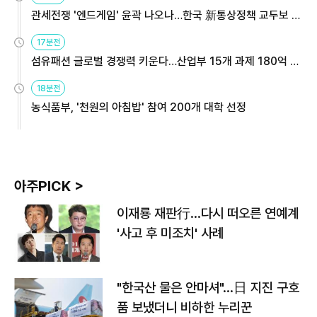
관세전쟁 '엔드게임' 윤곽 나오나…한국 新통상정책 교두보 활
용해야
17분전
섬유패션 글로벌 경쟁력 키운다…산업부 15개 과제 180억 지
원
18분전
농식품부, '천원의 아침밥' 참여 200개 대학 선정
아주PICK >
이재룡 재판行…다시 떠오른 연예계
'사고 후 미조치' 사례
"한국산 물은 안마셔"…日 지진 구호
품 보냈더니 비하한 누리꾼