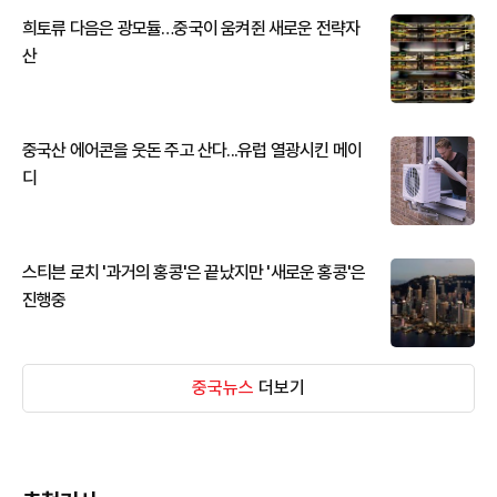
희토류 다음은 광모듈…중국이 움켜쥔 새로운 전략자
산
중국산 에어콘을 웃돈 주고 산다...유럽 열광시킨 메이
디
스티븐 로치 '과거의 홍콩'은 끝났지만 '새로운 홍콩'은
진행중
중국뉴스
더보기