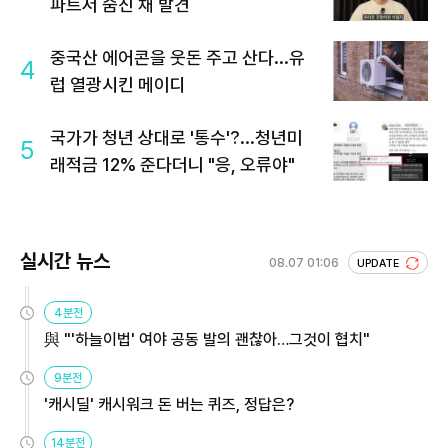
파트서 숨진 채 발견
중국산 에어콘을 웃돈 주고 산다...유
4
럽 열광시킨 메이디
국가가 청년 상대로 '통수'?...청년미
5
래적금 12% 준다더니 "응, 오류야"
실시간 뉴스
08.07 01:06
UPDATE
4분전
與 "'하늘이법' 여야 공동 발의 괜찮아…그것이 협치"
9분전
'캐시딜' 캐시워크 돈 버는 퀴즈, 정답은?
14분전