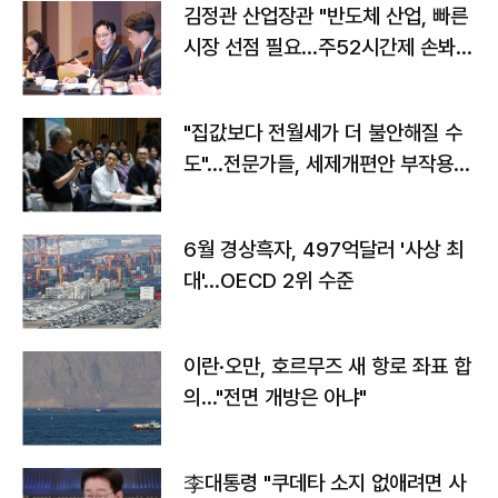
김정관 산업장관 "반도체 산업, 빠른
시장 선점 필요…주52시간제 손봐
야"
"집값보다 전월세가 더 불안해질 수
도"…전문가들, 세제개편안 부작용
우려
6월 경상흑자, 497억달러 '사상 최
대'…OECD 2위 수준
이란·오만, 호르무즈 새 항로 좌표 합
의…"전면 개방은 아냐"
李대통령 "쿠데타 소지 없애려면 사