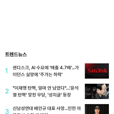
트렌드뉴스
샌디스크, AI 수요에 '매출 4.7배'…가
1
이던스 실망에 '주가는 하락'
"이재명 탄핵, 얼마 안 남았다"...'윤석
2
열 탄핵' 맞힌 무당, '성지글' 등장
신남성연대 배인규 대표 사망…인천 아
3