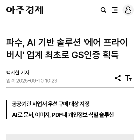
로
아
그
검
전
주
인
색
체
경
메
제
뉴
파수, AI 기반 솔루션 '에어 프라이
버시' 업계 최초로 GS인증 획득
백서현 기자
공
텍
입력 2025-09-10 10:23
유
스
트
크
기
공공기관 사업서 우선 구매 대상 지정
AI로 문서, 이미지, PDF내 개인정보 식별 솔루션