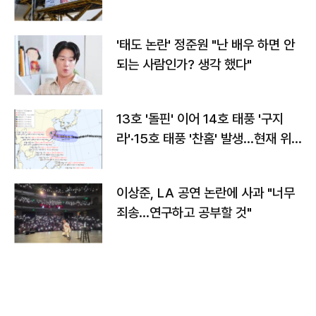
'태도 논란' 정준원 "난 배우 하면 안
되는 사람인가? 생각 했다"
13호 '돌핀' 이어 14호 태풍 '구지
라'·15호 태풍 '찬홈' 발생…현재 위
치와 이동경로는?
이상준, LA 공연 논란에 사과 "너무
죄송…연구하고 공부할 것"