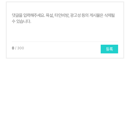
0
/ 300
등록