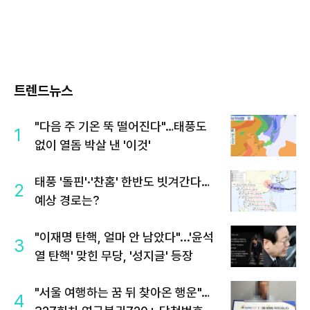
트렌드뉴스
"다음 주 기온 뚝 떨어진다"…태풍도
1
없이 열돔 박살 낸 '이것'
태풍 '돌핀'·'찬홈' 한반도 빗겨간다…
2
예상 경로는?
"이재명 탄핵, 얼마 안 남았다"...'윤석
3
열 탄핵' 맞힌 무당, '성지글' 등장
"서울 여행하는 꿈 뒤 찾아온 행운"…
4