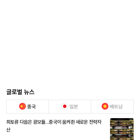
글로벌 뉴스
중국
일본
베트남
희토류 다음은 광모듈…중국이 움켜쥔 새로운 전략자
산