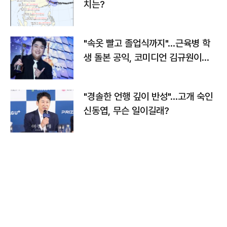
치는?
"속옷 빨고 졸업식까지"…근육병 학
생 돌본 공익, 코미디언 김규원이었
다
"경솔한 언행 깊이 반성"…고개 숙인
신동엽, 무슨 일이길래?