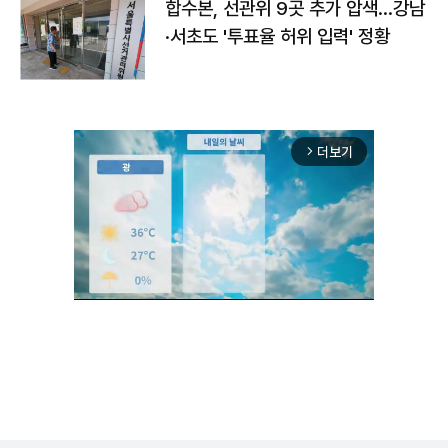
합수본, 선관위 9곳 추가 압색…강남
·서초도 '투표율 허위 입력' 정황
더보기
arrow_forward_ios
Unmute