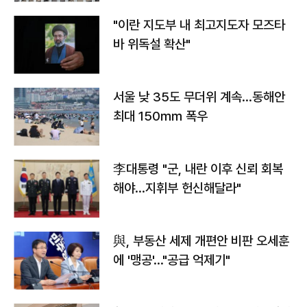
"이란 지도부 내 최고지도자 모즈타
바 위독설 확산"
서울 낮 35도 무더위 계속…동해안
최대 150㎜ 폭우
李대통령 "군, 내란 이후 신뢰 회복
해야…지휘부 헌신해달라"
與, 부동산 세제 개편안 비판 오세훈
에 '맹공'…"공급 억제기"