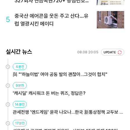
327회차 연금복권720+ 당첨번호조
회 주목
중국산 에어콘을 웃돈 주고 산다...유
5
럽 열광시킨 메이디
실시간 뉴스
08.08 20:05
UPDATE
4분전
與 "'하늘이법' 여야 공동 발의 괜찮아…그것이 협치"
9분전
'캐시딜' 캐시워크 돈 버는 퀴즈, 정답은?
14분전
관세전쟁 '엔드게임' 윤곽 나오나…한국 新통상정책 교두보 활
용해야
17분전