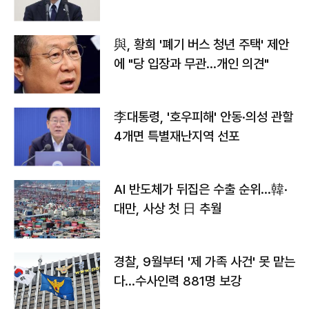
與, 황희 '폐기 버스 청년 주택' 제안
에 "당 입장과 무관…개인 의견"
李대통령, '호우피해' 안동·의성 관할
4개면 특별재난지역 선포
AI 반도체가 뒤집은 수출 순위…韓·
대만, 사상 첫 日 추월
경찰, 9월부터 '제 가족 사건' 못 맡는
다…수사인력 881명 보강