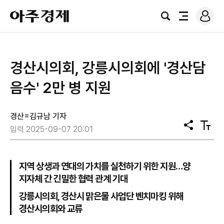
로
아
그
검
전
주
인
색
체
경
메
제
뉴
경산시의회, 강릉시의회에 '경산담
음수' 2만 병 지원
경산=김규남 기자
공
텍
입력 2025-09-07 20:01
유
스
트
크
기
지역 상생과 연대의 가치를 실천하기 위한 지원…양
지자체 간 긴밀한 협력 관계 기대
강릉시의회, 경산시 맑은물 사업단 벤치마킹 위해
경산시의회와 교류