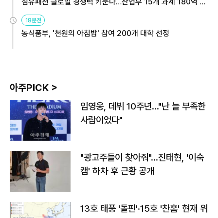
섬유패션 글로벌 경쟁력 키운다…산업부 15개 과제 180억 지
원
18분전
농식품부, '천원의 아침밥' 참여 200개 대학 선정
아주PICK >
임영웅, 데뷔 10주년…"난 늘 부족한
사람이었다"
"광고주들이 찾아줘"…진태현, '이숙
캠' 하차 후 근황 공개
13호 태풍 '돌핀'·15호 '찬홈' 현재 위