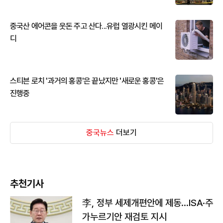
중국산 에어콘을 웃돈 주고 산다...유럽 열광시킨 메이
디
스티븐 로치 '과거의 홍콩'은 끝났지만 '새로운 홍콩'은
진행중
중국뉴스
더보기
추천기사
李, 정부 세제개편안에 제동…ISA·주
가누르기안 재검토 지시