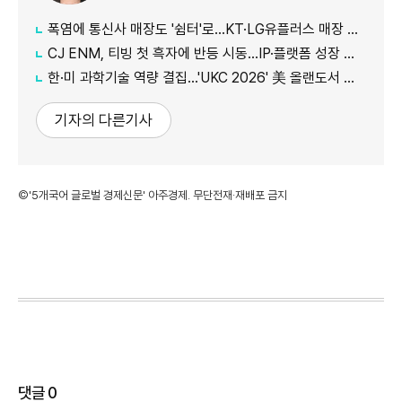
폭염에 통신사 매장도 '쉼터'로…KT·LG유플러스 매장 개방
CJ ENM, 티빙 첫 흑자에 반등 시동…IP·플랫폼 성장 가속
한·미 과학기술 역량 결집…'UKC 2026' 美 올랜도서 개막
기자의 다른기사
©'5개국어 글로벌 경제신문' 아주경제. 무단전재·재배포 금지
댓글
0