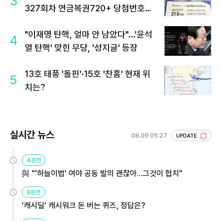
3
327회차 연금복권720+ 당첨번호조
회 주목
"이재명 탄핵, 얼마 안 남았다"...'윤석
4
열 탄핵' 맞힌 무당, '성지글' 등장
13호 태풍 '돌핀'·15호 '찬홈' 현재 위
5
치는?
실시간 뉴스
08.09 05:27
UPDATE
4분전
與 "'하늘이법' 여야 공동 발의 괜찮아…그것이 협치"
9분전
'캐시딜' 캐시워크 돈 버는 퀴즈, 정답은?