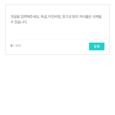
0
/ 300
등록