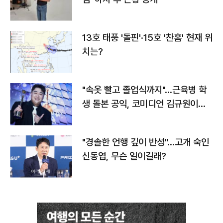
13호 태풍 '돌핀'·15호 '찬홈' 현재 위
치는?
"속옷 빨고 졸업식까지"…근육병 학
생 돌본 공익, 코미디언 김규원이었
다
"경솔한 언행 깊이 반성"…고개 숙인
신동엽, 무슨 일이길래?