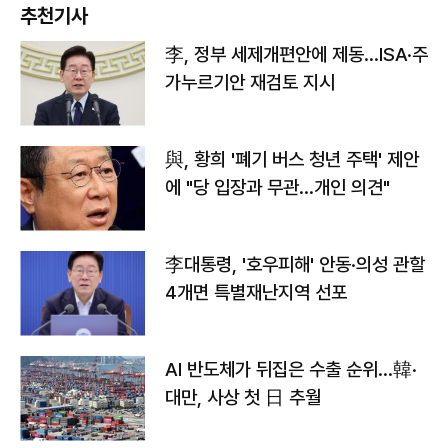
추천기사
李, 정부 세제개편안에 제동…ISA·주
가누르기안 재검토 지시
與, 황희 '폐기 버스 청년 주택' 제안
에 "당 입장과 무관…개인 의견"
李대통령, '호우피해' 안동·의성 관할
4개면 특별재난지역 선포
AI 반도체가 뒤집은 수출 순위…韓·
대만, 사상 첫 日 추월