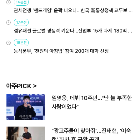
14분전
관세전쟁 '엔드게임' 윤곽 나오나…한국 新통상정책 교두보 활
용해야
17분전
섬유패션 글로벌 경쟁력 키운다…산업부 15개 과제 180억 지
원
18분전
농식품부, '천원의 아침밥' 참여 200개 대학 선정
아주PICK >
임영웅, 데뷔 10주년…"난 늘 부족한
사람이었다"
"광고주들이 찾아줘"…진태현, '이숙
캠' 하차 후 근황 공개