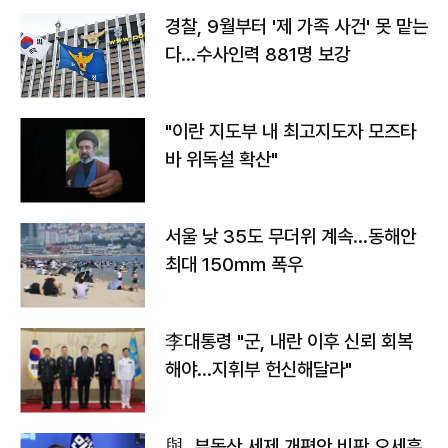
경찰, 9월부터 '제 가족 사건' 못 맡는
다…수사인력 881명 보강
"이란 지도부 내 최고지도자 모즈타
바 위독설 확산"
서울 낮 35도 무더위 계속…동해안
최대 150㎜ 폭우
李대통령 "군, 내란 이후 신뢰 회복
해야…지휘부 헌신해달라"
與, 부동산 세제 개편안 비판 오세훈