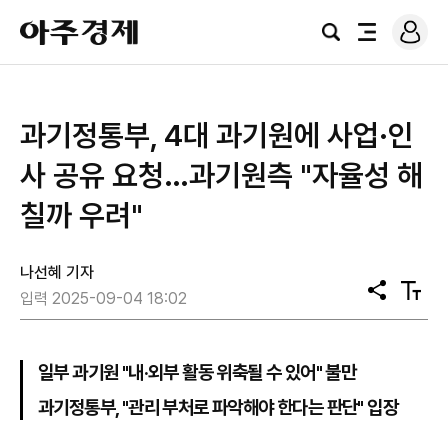
로
아
그
검
전
주
인
색
체
경
메
제
뉴
과기정통부, 4대 과기원에 사업·인
사 공유 요청…과기원측 "자율성 해
칠까 우려"
나선혜 기자
공
텍
입력 2025-09-04 18:02
유
스
트
크
기
일부 과기원 "내·외부 활동 위축될 수 있어" 불만
과기정통부, "관리 부처로 파악해야 한다는 판단" 입장