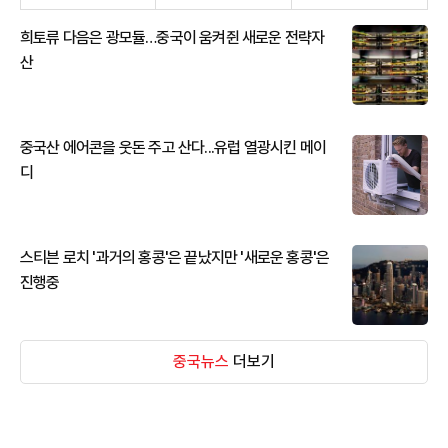
희토류 다음은 광모듈…중국이 움켜쥔 새로운 전략자
산
중국산 에어콘을 웃돈 주고 산다...유럽 열광시킨 메이
디
스티븐 로치 '과거의 홍콩'은 끝났지만 '새로운 홍콩'은
진행중
중국뉴스
더보기