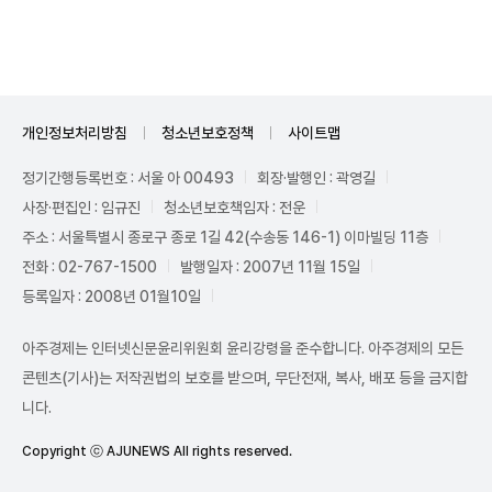
Unmute
개인정보처리방침
청소년보호정책
사이트맵
정기간행등록번호 : 서울 아 00493
회장·발행인 : 곽영길
사장·편집인 : 임규진
청소년보호책임자 : 전운
주소 : 서울특별시 종로구 종로 1길 42(수송동 146-1) 이마빌딩 11층
전화 : 02-767-1500
발행일자 : 2007년 11월 15일
등록일자 : 2008년 01월10일
아주경제는 인터넷신문윤리위원회 윤리강령을 준수합니다. 아주경제의 모든
콘텐츠(기사)는 저작권법의 보호를 받으며, 무단전재, 복사, 배포 등을 금지합
니다.
Copyright ⓒ AJUNEWS All rights reserved.