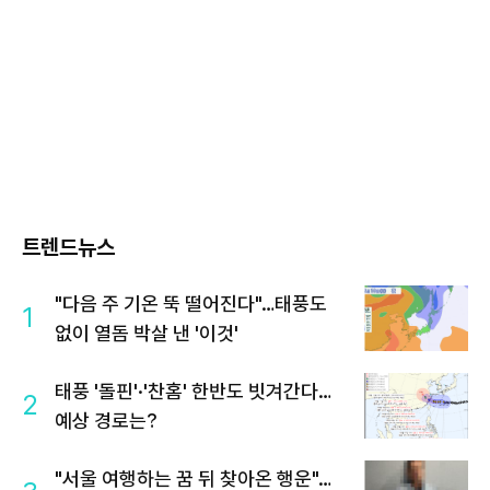
트렌드뉴스
"다음 주 기온 뚝 떨어진다"…태풍도
1
없이 열돔 박살 낸 '이것'
태풍 '돌핀'·'찬홈' 한반도 빗겨간다…
2
예상 경로는?
"서울 여행하는 꿈 뒤 찾아온 행운"…