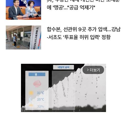
에 '맹공'…"공급 억제기"
합수본, 선관위 9곳 추가 압색…강남
·서초도 '투표율 허위 입력' 정황
더보기
arrow_forward_ios