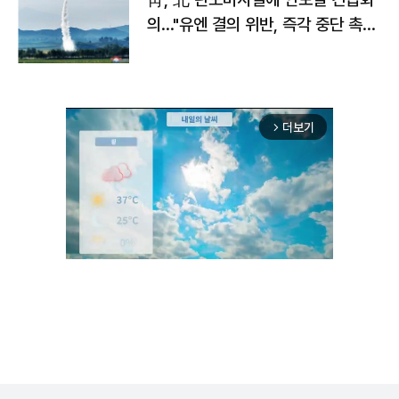
의…"유엔 결의 위반, 즉각 중단 촉
구"
더보기
arrow_forward_ios
Unmute