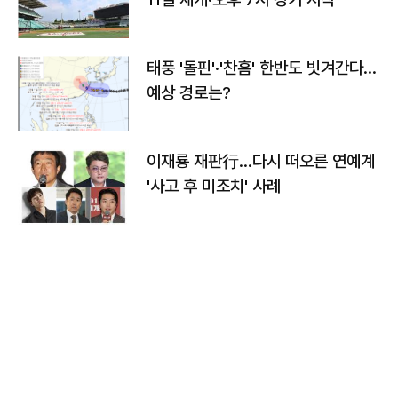
태풍 '돌핀'·'찬홈' 한반도 빗겨간다…
예상 경로는?
이재룡 재판行…다시 떠오른 연예계
'사고 후 미조치' 사례