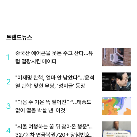
트렌드뉴스
중국산 에어콘을 웃돈 주고 산다...유
1
럽 열광시킨 메이디
"이재명 탄핵, 얼마 안 남았다"...'윤석
2
열 탄핵' 맞힌 무당, '성지글' 등장
"다음 주 기온 뚝 떨어진다"…태풍도
3
없이 열돔 박살 낸 '이것'
"서울 여행하는 꿈 뒤 찾아온 행운"…
4
327회차 연금복권720+ 당첨번호조