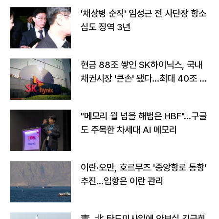
'채상병 순직' 임성근 전 사단장 항소
심도 징역 3년
현금 88조 쌓인 SK하이닉스, 국내
채권시장 '큰손' 됐다…최대 40조 투
자
"메모리 월 넘을 해법은 HBF"…구글
도 주목한 차세대 AI 메모리
이란·오만, 호르무즈 '중앙항로 통항'
추진…입항은 이란 관리
靑, 北 탄도미사일에 안보실 긴급회