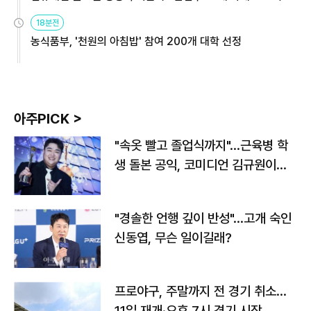
원
18분전
농식품부, '천원의 아침밥' 참여 200개 대학 선정
아주PICK >
"속옷 빨고 졸업식까지"…근육병 학
생 돌본 공익, 코미디언 김규원이었
다
"경솔한 언행 깊이 반성"…고개 숙인
신동엽, 무슨 일이길래?
프로야구, 주말까지 전 경기 취소…
11일 재개·오후 7시 경기 시작