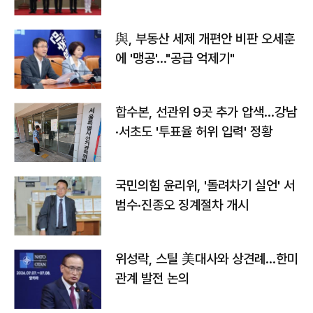
與, 부동산 세제 개편안 비판 오세훈
에 '맹공'…"공급 억제기"
합수본, 선관위 9곳 추가 압색…강남
·서초도 '투표율 허위 입력' 정황
국민의힘 윤리위, '돌려차기 실언' 서
범수·진종오 징계절차 개시
위성락, 스틸 美대사와 상견례…한미
관계 발전 논의