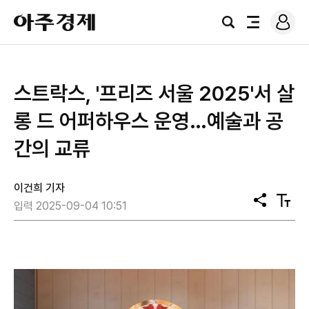
로
아
그
검
전
주
인
색
체
경
메
제
뉴
스트락스, '프리즈 서울 2025'서 살
롱 드 어퍼하우스 운영…예술과 공
간의 교류
이건희 기자
공
텍
입력 2025-09-04 10:51
유
스
트
크
기