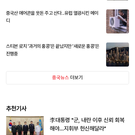
중국산 에어콘을 웃돈 주고 산다...유럽 열광시킨 메이
디
스티븐 로치 '과거의 홍콩'은 끝났지만 '새로운 홍콩'은
진행중
중국뉴스
더보기
추천기사
李대통령 "군, 내란 이후 신뢰 회복
해야…지휘부 헌신해달라"