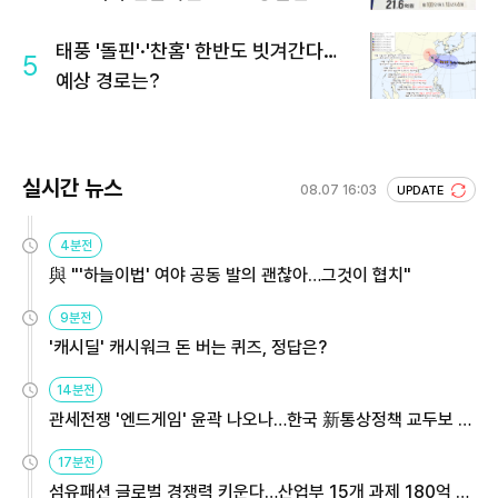
회 주목
태풍 '돌핀'·'찬홈' 한반도 빗겨간다…
5
예상 경로는?
실시간 뉴스
08.07 16:03
UPDATE
4분전
與 "'하늘이법' 여야 공동 발의 괜찮아…그것이 협치"
9분전
'캐시딜' 캐시워크 돈 버는 퀴즈, 정답은?
14분전
관세전쟁 '엔드게임' 윤곽 나오나…한국 新통상정책 교두보 활
용해야
17분전
섬유패션 글로벌 경쟁력 키운다…산업부 15개 과제 180억 지